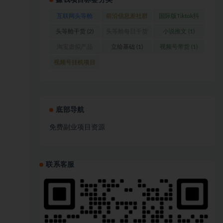
赚钱项目标签分类
互联网头等舱
前沿信息差社群
国际版Tiktok抖
(1)
(1)
音运营
(1)
头等舱干货
(2)
头等舱每日干货
小说推文
(1)
(1)
淘宝虚拟产品
立绘基础
(1)
视频号带货
(1)
(1)
视频号挂机项目
(1)
底部导航
免费副业项目资源
联系客服