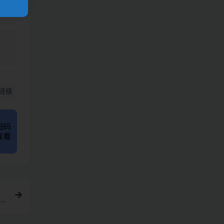
、
链接
四