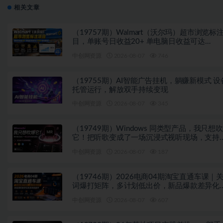
相关文章
（19757期）Walmart（沃尔玛）超市浏览标
目，单账号日收益20+ 单电脑日收益可达
1000+带分佣机制
中创网资源
2026-08-07
746
（19755期）AI智能广告挂机，躺赚新模式 设
托管运行，解放双手持续变现
中创网资源
2026-08-07
345
（19749期）Windows 同类型产品，我只想
它！把听歌变成了一场沉浸式视听现场，支持
平台歌单播放 Mineradio
中创网资源
2026-08-07
187
（19746期）2026电商04期淘宝直通车课｜
词爆打矩阵，多计划低出价，新品爆款差异化
放实操教学
中创网资源
2026-08-07
607