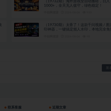
（19732期）海外游戏全自动搬砖，日入
1000+，全天无人值守，绿色稳定！
中创网资源
2026-08-06
910
收
（19730期）太香了！这款千问视频 / 
印神器，一键搞定烦人水印，本地完全免
览器拓展插件
中创网资源
2026-08-06
98
联系客服
近期文章