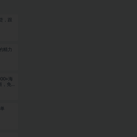
货，跟
的精力
00+海
晰，免
一单