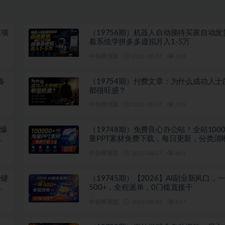
注项
（19756期）机器人自动接待买家自动发
着系统学拼多多虚拟月入1-5万
中创网资源
2026-08-07
284
备
（19754期）付费文章：为什么成功人士
都很旺盛？
中创网资源
2026-08-07
295
吹爆
（19748期）免费良心办公站！全站1000
多
量PPT素材免费下载，每日更新，分类清
注册登录下载 爱PPT网
中创网资源
2026-08-07
661
关键
（19745期）【2026】AI副业新风口，
投
500+，全程派单，0门槛直接干
中创网资源
2026-08-07
647