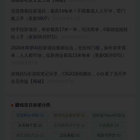
姆级教程及全套工具【揭秘】
2026年8月7日
迅雷搜索拉新项目，最高16每单！不限量级人人可冲，零门
槛上手（更新0807）
2026年8月7日
快手拉新项目，单价最高17米一单，玩法简单，0基础也能轻
松上手（更新08月07日）
2026年8月7日
2026年即梦AI拉新项目最新玩法，无任何门槛，操作非常简
单，人人都可做，拉新佣金最高13米每单（更新08月07日）
2026年8月7日
游戏挂G全流程笔记分享，CSGO游戏搬砖，小白看了当天学
会见收益【揭秘】
2026年8月7日
赚钱项目标签分类
互联网头等舱
(1)
前沿信息差社群
(1)
国际版Tiktok抖音运
营
(1)
头等舱干货
(2)
头等舱每日干货
(1)
小说推文
(1)
淘宝虚拟产品
(1)
立绘基础
(1)
视频号带货
(1)