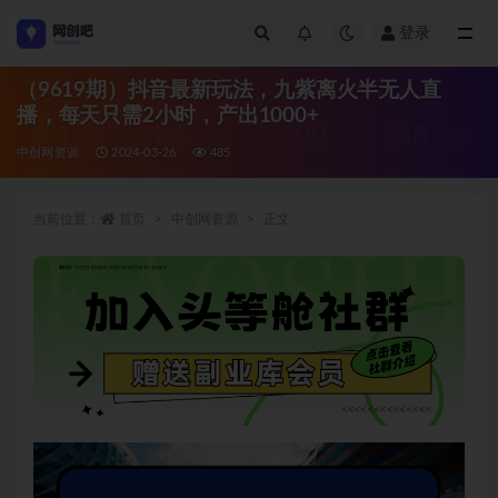
登录
全部
（9619期）抖音最新玩法，九紫离火半无人直
播，每天只需2小时，产出1000+
中创网资源
2024-03-26
485
当前位置：
首页
中创网资源
正文