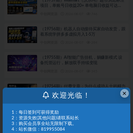
（19757期）Walmart（沃尔玛）超市浏览标注
项目，单账号日收益20+ 单电脑日收益可达
1000+带分佣机制
中创网资源
2026-08-07
746
（19756期）机器人自动接待买家自动发货，跟
着系统学拼多多虚拟月入1-5万
中创网资源
2026-08-07
284
（19755期）AI智能广告挂机，躺赚新模式 设
备托管运行，解放双手持续变现
中创网资源
2026-08-07
345
（19754期）付费文章：为什么成功人士的精力
×
都很旺盛？
欢迎光临！
中创网资源
2026-08-07
295
1：每日签到可获得奖励
（19749期）Windows 同类型产品，我只想吹
2：资源失效(其他问题)请联系站长
爆它！把听歌变成了一场沉浸式视听现场，支
3：购买会员享全站无限制下载。
持多平台歌单播放 Mineradio
中创网资源
2026-08-07
187
4：站长微信：819955084