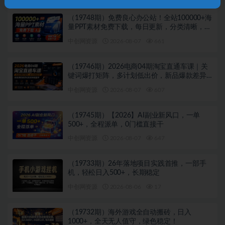
（19748期）免费良心办公站！全站100000+海
量PPT素材免费下载，每日更新，分类清晰，免
注册登录下载 爱PPT网
中创网资源
2026-08-07
661
（19746期）2026电商04期淘宝直通车课｜关
键词爆打矩阵，多计划低出价，新品爆款差异
化投放实操教学
中创网资源
2026-08-07
607
（19745期）【2026】AI副业新风口，一单
500+，全程派单，0门槛直接干
中创网资源
2026-08-07
647
（19733期）26年落地项目实践首推，一部手
机，轻松日入500+，长期稳定
中创网资源
2026-08-06
17
（19732期）海外游戏全自动搬砖，日入
1000+，全天无人值守，绿色稳定！