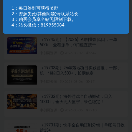
1：每日签到可获得奖励
（19746期）2026电商04期淘宝直通车课｜关
2：资源失效(其他问题)请联系站长
键词爆打矩阵，多计划低出价，新品爆款差异
3：购买会员享全站无限制下载。
化投放实操教学
中创网资源
2026-08-07
607
4：站长微信：819955084
（19745期）【2026】AI副业新风口，一单
500+，全程派单，0门槛直接干
中创网资源
2026-08-07
647
（19733期）26年落地项目实践首推，一部手
机，轻松日入500+，长期稳定
中创网资源
2026-08-06
17
（19732期）海外游戏全自动搬砖，日入
1000+，全天无人值守，绿色稳定！
中创网资源
2026-08-06
910
（19731期）快手全自动短剧分销｜单账号日收
益15+