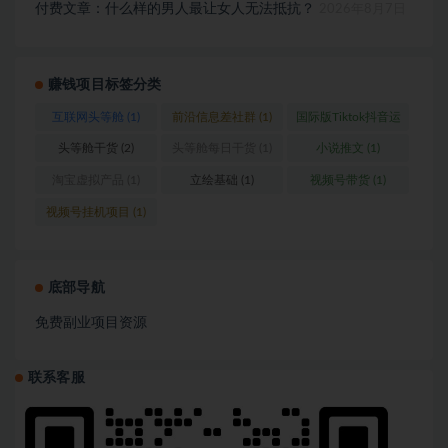
付费文章：什么样的男人最让女人无法抵抗？
2026年8月7日
赚钱项目标签分类
互联网头等舱
(1)
前沿信息差社群
(1)
国际版Tiktok抖音运
营
(1)
头等舱干货
(2)
头等舱每日干货
(1)
小说推文
(1)
淘宝虚拟产品
(1)
立绘基础
(1)
视频号带货
(1)
视频号挂机项目
(1)
底部导航
免费副业项目资源
联系客服