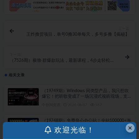
上一篇
王炸撸货项目，单号0撸30单每天，多号多撸【揭秘】
下一篇
（7526期）极致·群爆款玩法，最新课程，4步走轻松打
造群爆款
相关文章
（19749期）Windows 同类型产品，我只想吹
爆它！把听歌变成了一场沉浸式视听现场，支
持多平台歌单播放 Mineradio
中创网资源
2026-08-07
187
（19748期）免费良心办公站！全站100000+海
×
量PPT素材免费下载，每日更新，分类清晰，免
欢迎光临！
注册登录下载 爱PPT网
中创网资源
2026-08-07
661