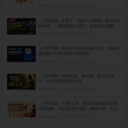
中创网资源
2026-08-06
325
（19730期）太香了！这款千问视频 / 图片去水
印神器，一键搞定烦人水印，本地完全免费，
浏览器拓展插件
中创网资源
2026-08-06
98
（19729期）AI内容+GEO实战白皮书。全面掌
握AI量产SOP与GEO分发机制
中创网资源
2026-08-06
838
（19728期）付费文章：佛学第一弹:关于佛
学，你只需要记住四个字
中创网资源
2026-08-06
469
（19727期） 付费文章：相亲筛选对象的高效
实用策略，全程落地可实操，规避短择、利己
型相亲对象
中创网资源
2026-08-06
975