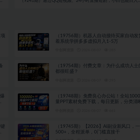
就
（9241期）通过QQ短视频、24小时直播短剧，小白也能日入
+
300+，老平台值得信奈
注项
（19756期）机器人自动接待买家自动发
着系统学拼多多虚拟月入1-5万
中创网资源
2026-08-07
285
备
（19754期）付费文章：为什么成功人士
都很旺盛？
中创网资源
2026-08-07
295
吹爆
（19748期）免费良心办公站！全站1000
多
量PPT素材免费下载，每日更新，分类清
注册登录下载 爱PPT网
中创网资源
2026-08-07
661
关键
（19745期）【2026】AI副业新风口，
投
500+，全程派单，0门槛直接干