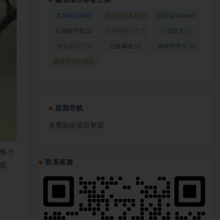
赚钱项目标签分类
互联网头等舱
前沿信息差社群
国际版Tiktok抖
(1)
(1)
音运营
(1)
头等舱干货
(2)
头等舱每日干货
小说推文
(1)
(1)
淘宝虚拟产品
立绘基础
(1)
视频号带货
(1)
(1)
视频号挂机项目
(1)
底部导航
免费副业项目资源
角小
联系客服
简