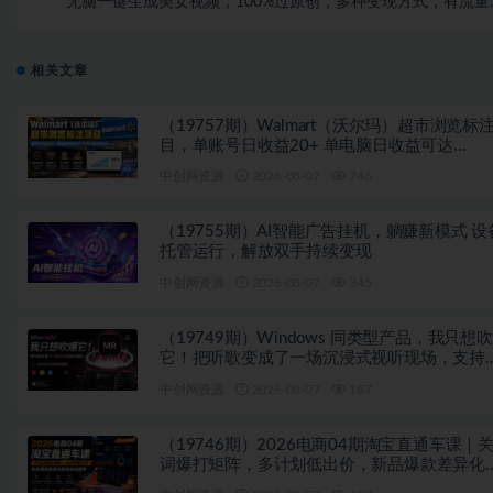
无脑一键生成美女视频，100%过原创，多种变现方式，有流量
有收益，日入1500
相关文章
（19757期）Walmart（沃尔玛）超市浏览标
目，单账号日收益20+ 单电脑日收益可达
1000+带分佣机制
中创网资源
2026-08-07
746
（19755期）AI智能广告挂机，躺赚新模式 设
托管运行，解放双手持续变现
中创网资源
2026-08-07
345
（19749期）Windows 同类型产品，我只想
它！把听歌变成了一场沉浸式视听现场，支持
平台歌单播放 Mineradio
中创网资源
2026-08-07
187
（19746期）2026电商04期淘宝直通车课｜
词爆打矩阵，多计划低出价，新品爆款差异化
放实操教学