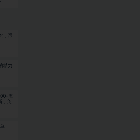
货，跟
的精力
00+海
晰，免
一单