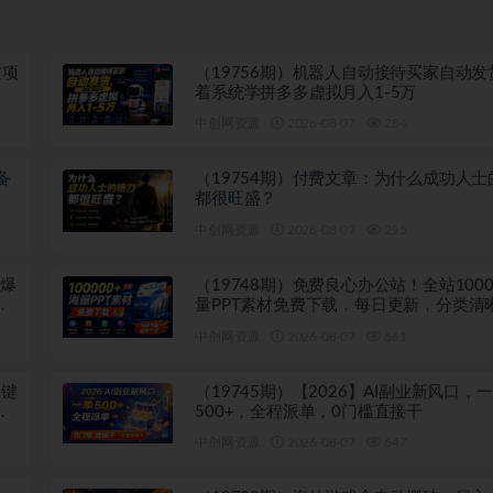
注项
（19756期）机器人自动接待买家自动发
着系统学拼多多虚拟月入1-5万
中创网资源
2026-08-07
284
备
（19754期）付费文章：为什么成功人士
都很旺盛？
中创网资源
2026-08-07
295
吹爆
（19748期）免费良心办公站！全站1000
多
量PPT素材免费下载，每日更新，分类清
注册登录下载 爱PPT网
中创网资源
2026-08-07
661
关键
（19745期）【2026】AI副业新风口，
投
500+，全程派单，0门槛直接干
中创网资源
2026-08-07
647