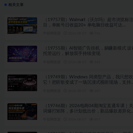
相关文章
（19757期）Walmart（沃尔玛）超市浏览标
目，单账号日收益20+ 单电脑日收益可达
1000+带分佣机制
中创网资源
2026-08-07
746
（19755期）AI智能广告挂机，躺赚新模式 设
托管运行，解放双手持续变现
中创网资源
2026-08-07
345
（19749期）Windows 同类型产品，我只想
它！把听歌变成了一场沉浸式视听现场，支持
平台歌单播放 Mineradio
中创网资源
2026-08-07
187
（19746期）2026电商04期淘宝直通车课｜
词爆打矩阵，多计划低出价，新品爆款差异化
放实操教学
中创网资源
2026-08-07
607