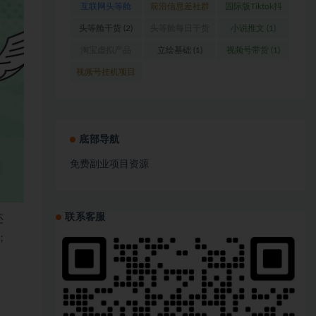
互联网头等舱
前沿信息差社群
国际版Tiktok抖
(1)
(1)
音运营
(1)
头等舱干货
(2)
头等舱每日干货
小说推文
(1)
(1)
淘宝虚拟产品
立绘基础
(1)
视频号带货
(1)
(1)
视频号挂机项目
(1)
底部导航
免费副业项目资源
联系客服
还
；