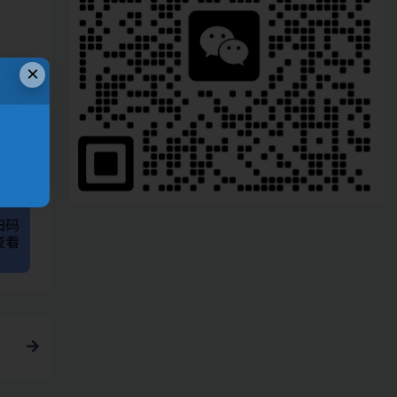
×
、
链接