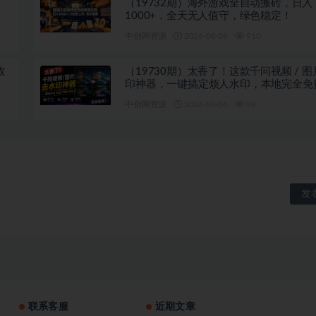
（19732期）海外游戏全自动搬砖，日入
1000+，全天无人值守，绿色稳定！
中创网资源
2026-08-06
910
收
（19730期）太香了！这款千问视频 / 
印神器，一键搞定烦人水印，本地完全免
览器拓展插件
中创网资源
2026-08-06
98
联系客服
近期文章