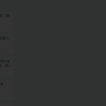
货，跟
的精力
00+海
晰，免
一单