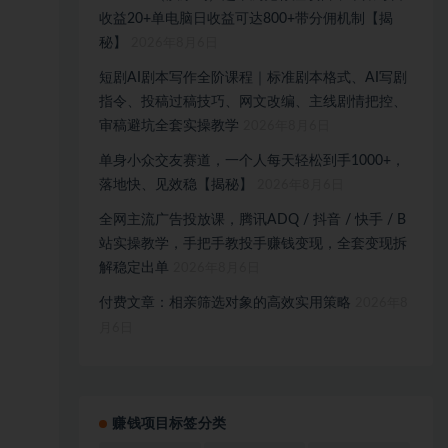
收益20+单电脑日收益可达800+带分佣机制【揭
秘】
2026年8月6日
短剧AI剧本写作全阶课程｜标准剧本格式、AI写剧
指令、投稿过稿技巧、网文改编、主线剧情把控、
审稿避坑全套实操教学
2026年8月6日
单身小众交友赛道，一个人每天轻松到手1000+，
落地快、见效稳【揭秘】
2026年8月6日
全网主流广告投放课，腾讯ADQ / 抖音 / 快手 / B
站实操教学，手把手教投手赚钱变现，全套变现拆
解稳定出单
2026年8月6日
付费文章：相亲筛选对象的高效实用策略
2026年8
月6日
赚钱项目标签分类