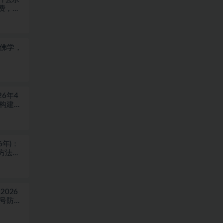
费，浏
于佛学，
6年4
块构建盈
6年)：
方法，
026
稳号防封