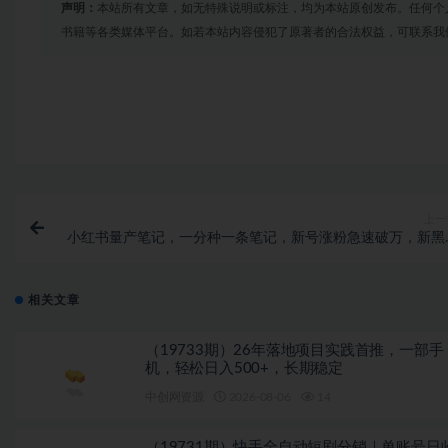
声明：
本站所有文章，如无特殊说明或标注，均为本站原创发布。任何个
书籍等各类媒体平台。如若本站内容侵犯了原著者的合法权益，可联系我
上一
小红书量产笔记，一分种一条笔记，新号涨粉急速破万，新黑
赛道，商单接到手软【揭秘
相关文章
（19733期）26年落地项目实践首推，一部手
机，轻松日入500+，长期稳定
中创网资源
2026-08-06
14
（19731期）快手全自动短剧分销｜单账号日