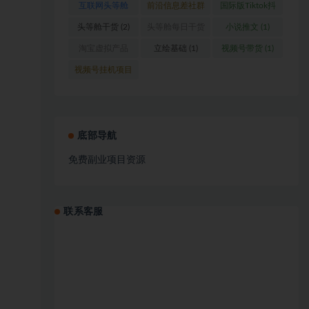
互联网头等舱
前沿信息差社群
国际版Tiktok抖
(1)
(1)
音运营
(1)
头等舱干货
(2)
头等舱每日干货
小说推文
(1)
(1)
淘宝虚拟产品
立绘基础
(1)
视频号带货
(1)
(1)
视频号挂机项目
(1)
底部导航
免费副业项目资源
联系客服