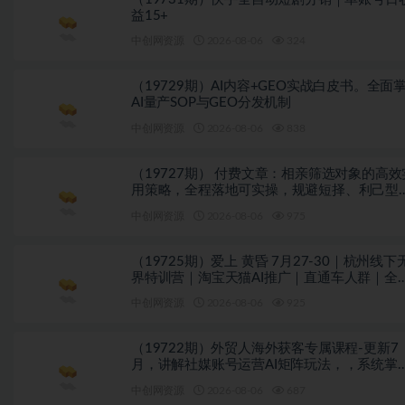
益15+
中创网资源
2026-08-06
324
（19729期）AI内容+GEO实战白皮书。全面
AI量产SOP与GEO分发机制
中创网资源
2026-08-06
838
（19727期） 付费文章：相亲筛选对象的高效
用策略，全程落地可实操，规避短择、利己型
亲对象
中创网资源
2026-08-06
975
（19725期）爱上 黄昏 7月27-30｜杭州线下
界特训营｜淘宝天猫AI推广｜直通车人群｜全
PPT SOP思维导图资料包
中创网资源
2026-08-06
925
（19722期）外贸人海外获客专属课程-更新7
月，讲解社媒账号运营AI矩阵玩法，，系统掌
海外客户开发全流程实战方法
中创网资源
2026-08-06
687