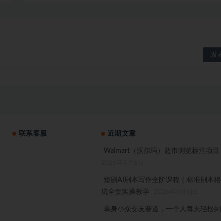
联系客服
近期文章
Walmart（沃尔玛）超市浏览标注项
2026年8月6日
短剧AI剧本写作全阶课程｜标准剧本
坑全套实操教学
2026年8月6日
单身小众交友赛道，一个人每天轻松到手