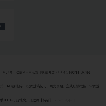
目，单账号日收益20+单电脑日收益可达800+带分佣机制【揭秘】
格式、AI写剧指令、投稿过稿技巧、网文改编、主线剧情把控、审稿避
1000+，落地快、见效稳【揭秘】
2026年8月6日