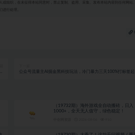
人或组织，在未征得本站同意时，禁止复制、盗用、采集、发布本站内容到任何网站
们进行处理。
篇
下一篇
马
公众号流量主AI掘金黑科技玩法，冷门暴力三天100%打标签起
】
号，日入1000+【揭秘】
（19732期）海外游戏全自动搬砖，日入
1000+，全天无人值守，绿色稳定！
中创网资源
2026-08-06
910
收
（19730期）太香了！这款千问视频 / 