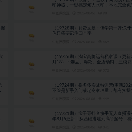
印神器，一键搞定烦人水印，本地完全免
览器拓展插件
中创网资源
2026-08-06
98
掌握
（19728期）付费文章：佛学第一弹:关
你只需要记住四个字
中创网资源
2026-08-06
469
实
（19726期）淘宝高阶运营私家课（更新2
相
月18）：选品、爆款、全店动销，三模
利闭环，月入破5万
中创网资源
2026-08-06
372
无
（19724期）拼多多实战特训营(更新202
套
不管是新手入门或老商家冲量，都有实操
跟着学，少走弯路
中创网资源
2026-08-06
449
（19721期）宝子哥抖音快手无人直播课-2
握
年8月5更新｜从基础搭建到高阶起号，
技术，搭建自动化直播变现体系
中创网资源
2026-08-06
341