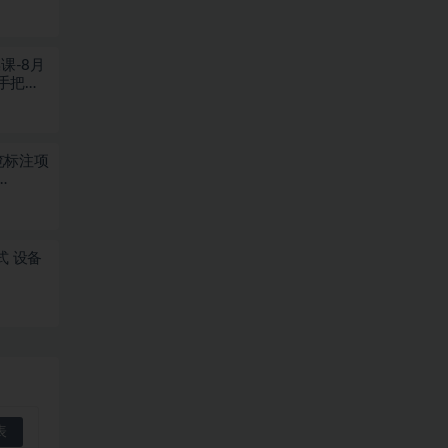
课-8月
手把手
浏览标注项
式 设备