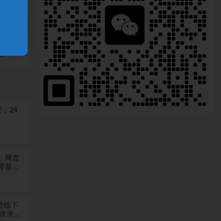
 挂
，24
；网盘
零基础
带货线下
频收录头