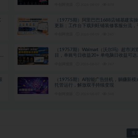
部操盘手全流程教学
中创网资源
2026-08-09
878
C
（19775期）阿里巴巴1688店铺基建实操
更新；工作台下载到旺铺装修客服分流，
搞定开店全部必备操作
中创网资源
2026-08-09
245
（19757期）Walmart（沃尔玛）超市
P变
目，单账号日收益20+ 单电脑日收益可达
1000+带分佣机制
中创网资源
2026-08-07
747
跟
（19755期）AI智能广告挂机，躺赚新模
托管运行，解放双手持续变现
中创网资源
2026-08-07
348