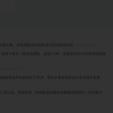
分镜文案、AI绘图配音到剪映成片的完整创作流
2026年8月9日
线下课，原线下两天一夜实战课程，原价1.5W，完整收录12小时高清授课视
2026年8月9日
一套成熟标准化AI短剧制作工作流，带你从素材创作走向专业镜头叙事
手从工具认知、剪辑剪辑、特效配音到爆款短视频完整制作一站式教学