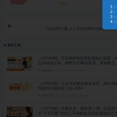
1
2
3
4：
上一
ChatGPT力量-人人可学的AI时代新个体视频
相关文章
（19784期）互联网IP训练营短视频打造课；
忘掉错误认知，解析百亿曝光真相，重新树立
容创作方向感与收入模型认知
中创网资源
2026-08-09
875
（19782期）公众号轻量化掘金项目，两分钟
简操作日稳收益 100-200+
中创网资源
2026-08-09
188
（19779期）付费文章：佛学第二弹：还是四
字“不常不断”依托八不偈解读无我因果连续之