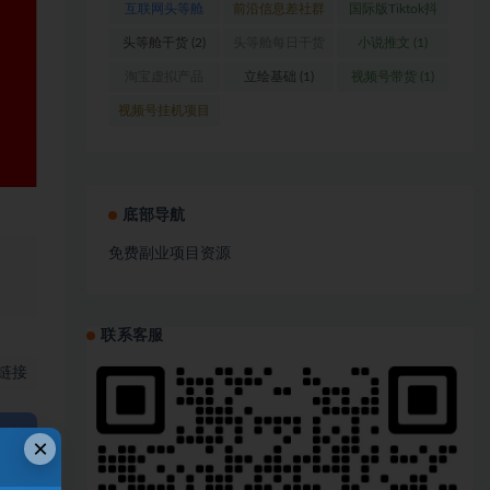
互联网头等舱
前沿信息差社群
国际版Tiktok抖
(1)
(1)
音运营
(1)
头等舱干货
(2)
头等舱每日干货
小说推文
(1)
(1)
淘宝虚拟产品
立绘基础
(1)
视频号带货
(1)
(1)
视频号挂机项目
(1)
底部导航
免费副业项目资源
、
联系客服
链接
×