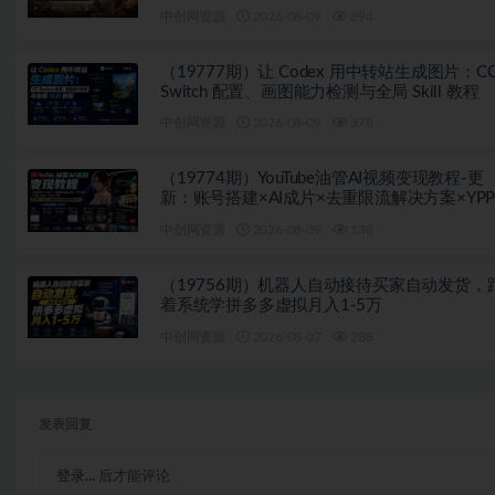
中创网资源
2026-08-09
894
（19777期）让 Codex 用中转站生成图片：C
Switch 配置、画图能力检测与全局 Skill 教程
中创网资源
2026-08-09
378
（19774期）YouTube油管AI视频变现教程-更
新：账号搭建×AI成片×去重限流解决方案×YP
现×AI真人生成×人物一致性
中创网资源
2026-08-09
138
（19756期）机器人自动接待买家自动发货，
着系统学拼多多虚拟月入1-5万
中创网资源
2026-08-07
288
发表回复
登录...
后才能评论