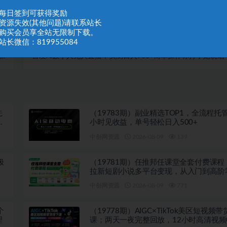
：每日签到可获得奖励
：资源失效(其他问题)请联系站长
：购买会员享全站无限制下载。
站长微信：819955084
篇
下一篇
课
首发Ai数字人无人直播，实测日入700+简单操作你打字她说话
机即可
先
（19783期）副业精选TOP1，全流程托管
内
小时见收益，单号轻松日入500+
中创网资源
2026-08-09
139
极
（19781期）任推邦任课堂全套付费课程
拉新短剧小说多平台变现，从入门到高阶
也能轻松上手实操
中创网资源
2026-08-09
771
个
（19778期）AIGC×TikTok美区短视频
理
课；两天一夜完整回放，12小时高清视