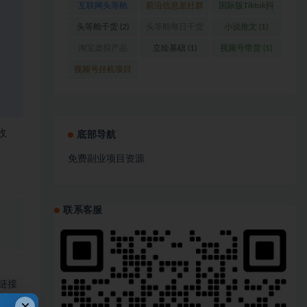
互联网头等舱
前沿信息差社群
国际版Tiktok抖
(1)
(1)
音运营
(1)
头等舱干货
(2)
头等舱每日干货
小说推文
(1)
(1)
淘宝虚拟产品
立绘基础
(1)
视频号带货
(1)
(1)
视频号挂机项目
(1)
收
底部导航
免费副业项目资源
联系客服
、
链接
×