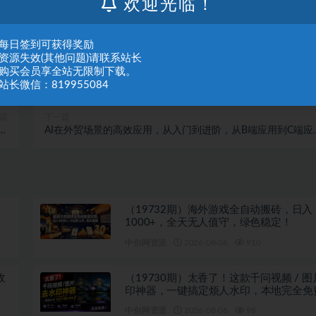
欢迎光临！
：每日签到可获得奖励
：资源失效(其他问题)请联系站长
：购买会员享全站无限制下载。
站长微信：819955084
篇
下一篇
拆
AI在外贸场景的高效应用，从入门到进阶，从B端应用到C端应
力
用，为外贸人量身打造的AI课
（19732期）海外游戏全自动搬砖，日入
1000+，全天无人值守，绿色稳定！
中创网资源
2026-08-06
910
收
（19730期）太香了！这款千问视频 / 
印神器，一键搞定烦人水印，本地完全免
览器拓展插件
中创网资源
2026-08-06
98