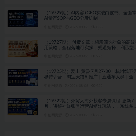
（19729期）AI内容+GEO实战白皮书。全面
AI量产SOP与GEO分发机制
中创网资源
2026-08-06
838
（19727期） 付费文章：相亲筛选对象的高效
用策略，全程落地可实操，规避短择、利己型
亲对象
中创网资源
2026-08-06
975
（19725期）爱上 黄昏 7月27-30｜杭州线下
界特训营｜淘宝天猫AI推广｜直通车人群｜全
PPT SOP思维导图资料包
中创网资源
2026-08-06
925
（19722期）外贸人海外获客专属课程-更新7
月，讲解社媒账号运营AI矩阵玩法，，系统掌
海外客户开发全流程实战方法
中创网资源
2026-08-06
687