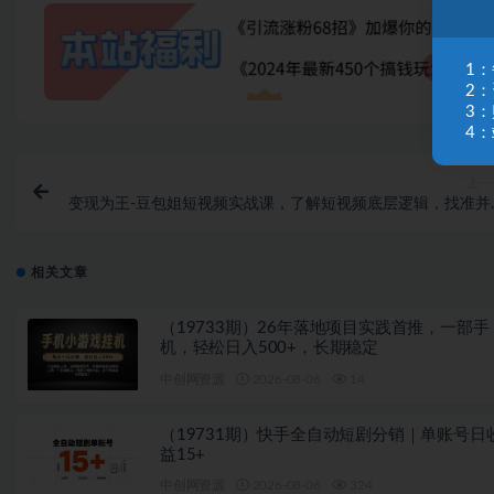
1
2
3
4：
上一
变现为王-豆包姐短视频实战课，了解短视频底层逻辑，找准并
解对标账号，人物表现
相关文章
（19733期）26年落地项目实践首推，一部手
机，轻松日入500+，长期稳定
中创网资源
2026-08-06
14
（19731期）快手全自动短剧分销｜单账号日
益15+
中创网资源
2026-08-06
324