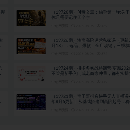
掌握
（19728期）付费文章：佛学第一弹:关
你只需要记住四个字
中创网资源
2026-08-06
469
实
（19726期）淘宝高阶运营私家课（更新2
相
月18）：选品、爆款、全店动销，三模
利闭环，月入破5万
中创网资源
2026-08-06
372
无
（19724期）拼多多实战特训营(更新202
套
不管是新手入门或老商家冲量，都有实操
跟着学，少走弯路
中创网资源
2026-08-06
449
（19721期）宝子哥抖音快手无人直播课-2
握
年8月5更新｜从基础搭建到高阶起号，
技术，搭建自动化直播变现体系
中创网资源
2026-08-06
341