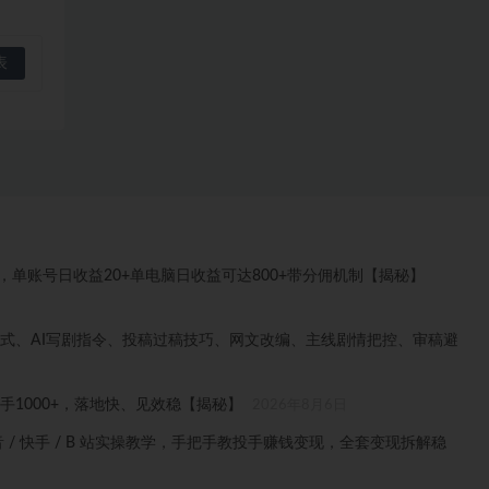
目，单账号日收益20+单电脑日收益可达800+带分佣机制【揭秘】
格式、AI写剧指令、投稿过稿技巧、网文改编、主线剧情把控、审稿避
1000+，落地快、见效稳【揭秘】
2026年8月6日
音 / 快手 / B 站实操教学，手把手教投手赚钱变现，全套变现拆解稳