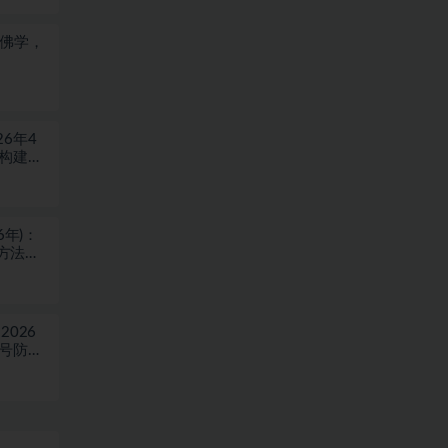
于佛学，
6年4
块构建盈
6年)：
方法，
026
稳号防封