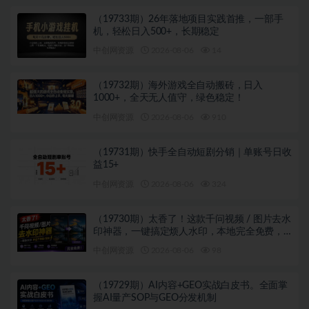
（19733期）26年落地项目实践首推，一部手
机，轻松日入500+，长期稳定
中创网资源
2026-08-06
14
（19732期）海外游戏全自动搬砖，日入
1000+，全天无人值守，绿色稳定！
中创网资源
2026-08-06
910
（19731期）快手全自动短剧分销｜单账号日收
益15+
中创网资源
2026-08-06
324
（19730期）太香了！这款千问视频 / 图片去水
印神器，一键搞定烦人水印，本地完全免费，
浏览器拓展插件
中创网资源
2026-08-06
98
（19729期）AI内容+GEO实战白皮书。全面掌
握AI量产SOP与GEO分发机制