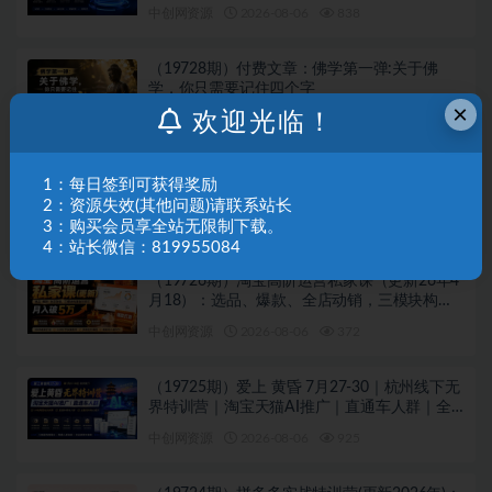
中创网资源
2026-08-06
838
（19728期）付费文章：佛学第一弹:关于佛
学，你只需要记住四个字
×
欢迎光临！
中创网资源
2026-08-06
469
（19727期） 付费文章：相亲筛选对象的高效
1：每日签到可获得奖励
实用策略，全程落地可实操，规避短择、利己
2：资源失效(其他问题)请联系站长
型相亲对象
3：购买会员享全站无限制下载。
中创网资源
2026-08-06
975
4：站长微信：819955084
（19726期）淘宝高阶运营私家课（更新26年4
月18）：选品、爆款、全店动销，三模块构建
盈利闭环，月入破5万
中创网资源
2026-08-06
372
（19725期）爱上 黄昏 7月27-30｜杭州线下无
界特训营｜淘宝天猫AI推广｜直通车人群｜全
套PPT SOP思维导图资料包
中创网资源
2026-08-06
925