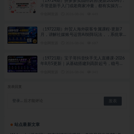
（19724期）拼多多实战特训营(更新2026年)：
不管是新手入门或老商家冲量，都有实操方
法，跟着学，少走弯路
中创网资源
2026-08-06
449
（19722期）外贸人海外获客专属课程-更新7
月，讲解社媒账号运营AI矩阵玩法，，系统掌
握海外客户开发全流程实战方法
中创网资源
2026-08-06
687
（19721期）宝子哥抖音快手无人直播课-2026
年8月5更新｜从基础搭建到高阶起号，稳号防
封技术，搭建自动化直播变现体系
中创网资源
2026-08-06
341
发表回复
登录...
后才能评论
站点最新文章