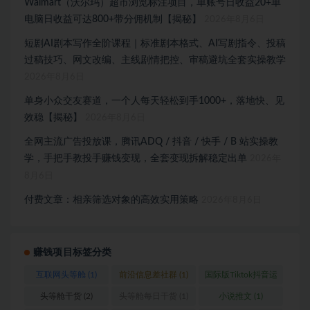
Walmart（沃尔玛）超市浏览标注项目，单账号日收益20+单
电脑日收益可达800+带分佣机制【揭秘】
2026年8月6日
短剧AI剧本写作全阶课程｜标准剧本格式、AI写剧指令、投稿
过稿技巧、网文改编、主线剧情把控、审稿避坑全套实操教学
2026年8月6日
单身小众交友赛道，一个人每天轻松到手1000+，落地快、见
效稳【揭秘】
2026年8月6日
全网主流广告投放课，腾讯ADQ / 抖音 / 快手 / B 站实操教
学，手把手教投手赚钱变现，全套变现拆解稳定出单
2026年
8月6日
付费文章：相亲筛选对象的高效实用策略
2026年8月6日
赚钱项目标签分类
互联网头等舱
(1)
前沿信息差社群
(1)
国际版Tiktok抖音运
营
(1)
头等舱干货
(2)
头等舱每日干货
(1)
小说推文
(1)