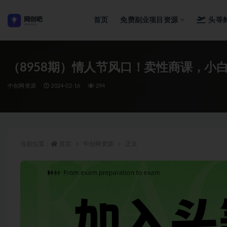
首页
免费副业项目资源
头等
全部
（8958期）情人节风口！卖性商课，小
中创网资源
2024-02-16
294
当前位置：
首页
中创网资源
正文