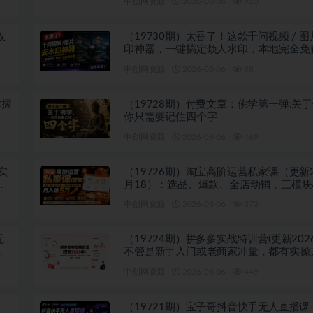
中创网资源
2026-08-06
910
收
（19730期）太香了！这款千问视频 / 
印神器，一键搞定烦人水印，本地完全免
览器拓展插件
中创网资源
2026-08-06
98
掌握
（19728期）付费文章：佛学第一弹:关
你只需要记住四个字
中创网资源
2026-08-06
469
实
（19726期）淘宝高阶运营私家课（更新2
相
月18）：选品、爆款、全店动销，三模
利闭环，月入破5万
中创网资源
2026-08-06
372
无
（19724期）拼多多实战特训营(更新202
套
不管是新手入门或老商家冲量，都有实操
跟着学，少走弯路
中创网资源
2026-08-06
449
（19721期）宝子哥抖音快手无人直播课-2