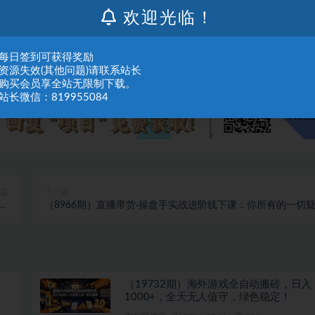
欢迎光临！
：每日签到可获得奖励
：资源失效(其他问题)请联系站长
：购买会员享全站无限制下载。
站长微信：819955084
篇
下一篇
音
（8966期）直播带货·操盘手实战进阶线下课：你所有的一切
）
问，这里全是答案
（19732期）海外游戏全自动搬砖，日入
1000+，全天无人值守，绿色稳定！