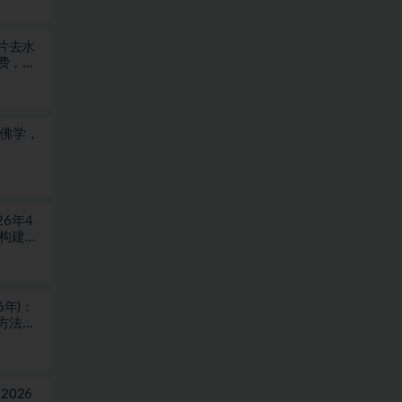
图片去水
费，浏
于佛学，
6年4
块构建盈
6年)：
方法，
026