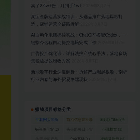
卖了2.4w+份，月到手1w+
2026年8月7日
淘宝金牌运营实战特训：从选品推广落地爆款打
造，店铺运营全链路拆解
2026年8月7日
AI自动化电脑操控实战：ChatGPT搭配Codex，一
键指令远程自动操控电脑完成工作
2026年8月7日
广告投产优化课：详解洗投产核心手法，落地多场
景投放提效增收方案
2026年8月7日
新能源车行业深度解析：拆解产业崛起根源，剖析
行业内卷与海外贸易争端现状
2026年8月7日
赚钱项目标签分类
互联网头等舱
前沿信息差社群
国际版Tiktok抖
(1)
(1)
音运营
(1)
头等舱干货
(2)
头等舱每日干货
小说推文
(1)
(1)
淘宝虚拟产品
立绘基础
(1)
视频号带货
(1)