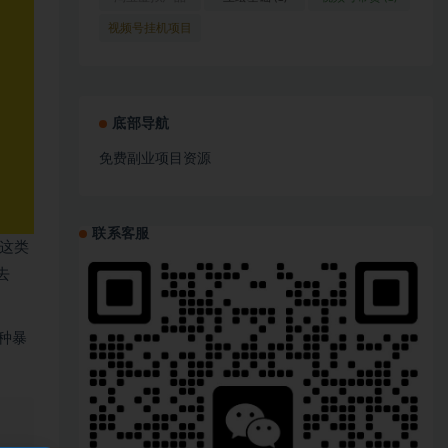
(1)
视频号挂机项目
(1)
底部导航
免费副业项目资源
联系客服
！这类
去
四种暴
、