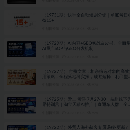
中创网资源
2026-08-06
17
（19731期）快手全自动短剧分销｜单账号日
益15+
中创网资源
2026-08-06
324
（19729期）AI内容+GEO实战白皮书。全面
AI量产SOP与GEO分发机制
中创网资源
2026-08-06
838
（19727期） 付费文章：相亲筛选对象的高效
用策略，全程落地可实操，规避短择、利己型
亲对象
中创网资源
2026-08-06
975
（19725期）爱上 黄昏 7月27-30｜杭州线下
界特训营｜淘宝天猫AI推广｜直通车人群｜全
PPT SOP思维导图资料包
中创网资源
2026-08-06
925
（19722期）外贸人海外获客专属课程-更新7