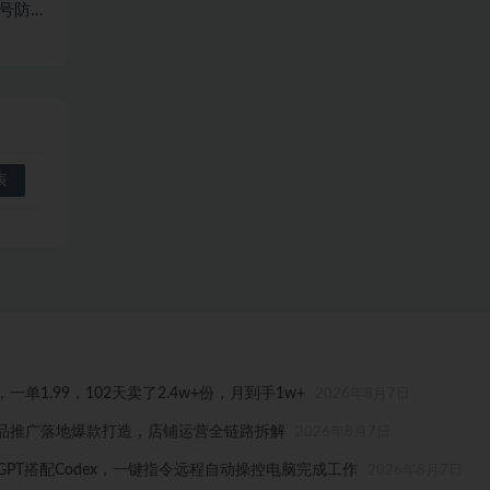
稳号防封
1.99，102天卖了2.4w+份，月到手1w+
2026年8月7日
品推广落地爆款打造，店铺运营全链路拆解
2026年8月7日
tGPT搭配Codex，一键指令远程自动操控电脑完成工作
2026年8月7日