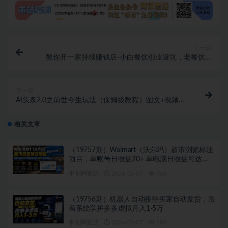
上一篇
教你开一家持续赚钱店-小白餐饮创业避坑，老餐饮店
利润翻倍（无水印）
下一篇
AI头条2.0之前世今生玩法（保姆级教程）图文+视频双
收益，轻松日入500+
相关文章
（19757期）Walmart（沃尔玛）超市浏览标注
项目，单账号日收益20+ 单电脑日收益可达
1000+带分佣机制
中创网资源
2026-08-07
746
（19756期）机器人自动接待买家自动发货，跟
着系统学拼多多虚拟月入1-5万
中创网资源
2026-08-07
288