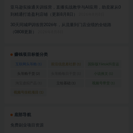
亚马逊实操通关训练营，直播实战教学与AI应用，助卖家从0
到精通打造盈利店铺（更新8月8日）
2026年8月8日
30天同城IP训练营2026年，从流量到门店业绩的全链路
（0808更新）
2026年8月8日
赚钱项目标签分类
互联网头等舱
(1)
前沿信息差社群
(1)
国际版Tiktok抖音运
营
(1)
头等舱干货
(2)
头等舱每日干货
(1)
小说推文
(1)
淘宝虚拟产品
(1)
立绘基础
(1)
视频号带货
(1)
视频号挂机项目
(1)
底部导航
免费副业项目资源