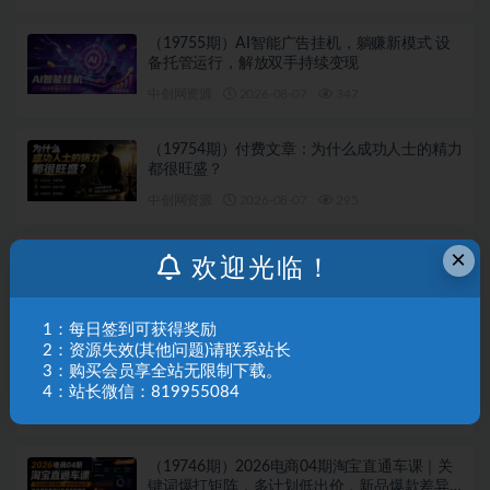
（19755期）AI智能广告挂机，躺赚新模式 设
备托管运行，解放双手持续变现
中创网资源
2026-08-07
347
（19754期）付费文章：为什么成功人士的精力
都很旺盛？
中创网资源
2026-08-07
295
×
（19749期）Windows 同类型产品，我只想吹
欢迎光临！
爆它！把听歌变成了一场沉浸式视听现场，支
持多平台歌单播放 Mineradio
中创网资源
2026-08-07
187
1：每日签到可获得奖励
2：资源失效(其他问题)请联系站长
（19748期）免费良心办公站！全站100000+海
3：购买会员享全站无限制下载。
量PPT素材免费下载，每日更新，分类清晰，免
4：站长微信：819955084
注册登录下载 爱PPT网
中创网资源
2026-08-07
661
（19746期）2026电商04期淘宝直通车课｜关
键词爆打矩阵，多计划低出价，新品爆款差异