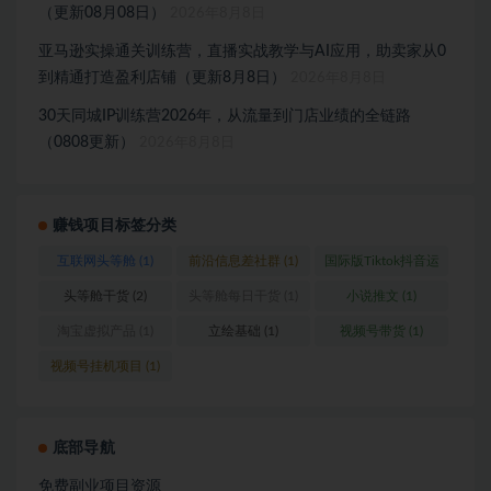
（更新08月08日）
2026年8月8日
亚马逊实操通关训练营，直播实战教学与AI应用，助卖家从0
到精通打造盈利店铺（更新8月8日）
2026年8月8日
30天同城IP训练营2026年，从流量到门店业绩的全链路
（0808更新）
2026年8月8日
赚钱项目标签分类
互联网头等舱
(1)
前沿信息差社群
(1)
国际版Tiktok抖音运
营
(1)
头等舱干货
(2)
头等舱每日干货
(1)
小说推文
(1)
淘宝虚拟产品
(1)
立绘基础
(1)
视频号带货
(1)
视频号挂机项目
(1)
底部导航
免费副业项目资源