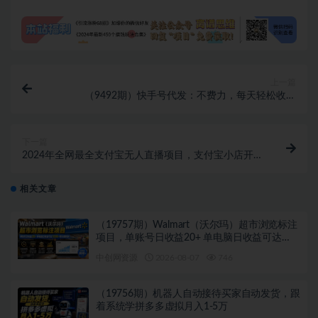
上一篇
（9492期）快手号代发：不费力，每天轻松收益
2000+网盘拉新一键托管代发视频
下一篇
2024年全网最全支付宝无人直播项目，支付宝小店开店
+考古加使用+单品快速铺短视频挂车等
相关文章
（19757期）Walmart（沃尔玛）超市浏览标注
项目，单账号日收益20+ 单电脑日收益可达
1000+带分佣机制
中创网资源
2026-08-07
746
（19756期）机器人自动接待买家自动发货，跟
着系统学拼多多虚拟月入1-5万