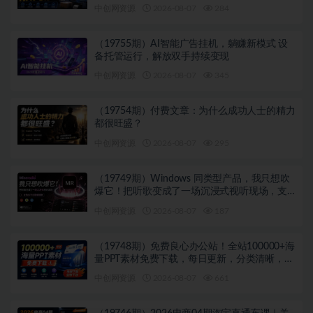
中创网资源
2026-08-07
284
（19755期）AI智能广告挂机，躺赚新模式 设
备托管运行，解放双手持续变现
中创网资源
2026-08-07
345
（19754期）付费文章：为什么成功人士的精力
都很旺盛？
中创网资源
2026-08-07
295
（19749期）Windows 同类型产品，我只想吹
爆它！把听歌变成了一场沉浸式视听现场，支
持多平台歌单播放 Mineradio
中创网资源
2026-08-07
187
（19748期）免费良心办公站！全站100000+海
量PPT素材免费下载，每日更新，分类清晰，免
注册登录下载 爱PPT网
中创网资源
2026-08-07
661