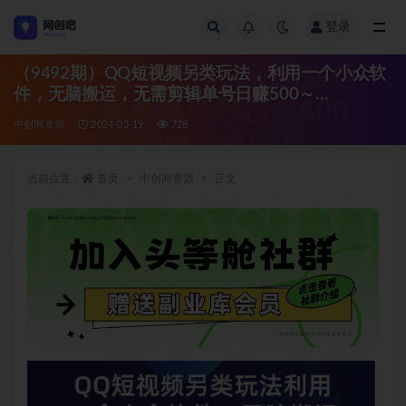
登录
全部
（9492期）QQ短视频另类玩法，利用一个小众软
件，无脑搬运，无需剪辑单号日赚500～…
中创网资源
2024-03-19
728
当前位置：
首页
中创网资源
正文