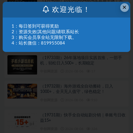
（19746期）2026电商04期淘宝直通车课｜关
×
键词爆打矩阵，多计划低出价，新品爆款差异
欢迎光临！
化投放实操教学
中创网资源
2026-08-07
607
1：每日签到可获得奖励
（19745期）【2026】AI副业新风口，一单
2：资源失效(其他问题)请联系站长
500+，全程派单，0门槛直接干
3：购买会员享全站无限制下载。
中创网资源
2026-08-07
647
4：站长微信：819955084
（19733期）26年落地项目实践首推，一部手
机，轻松日入500+，长期稳定
中创网资源
2026-08-06
17
（19732期）海外游戏全自动搬砖，日入
1000+，全天无人值守，绿色稳定！
中创网资源
2026-08-06
910
（19731期）快手全自动短剧分销｜单账号日收
益15+
中创网资源
2026-08-06
326