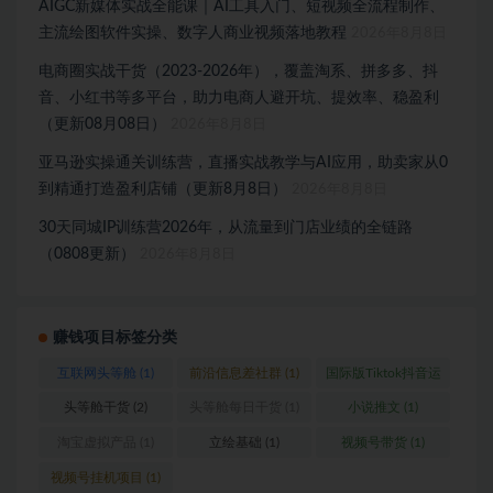
AIGC新媒体实战全能课｜AI工具入门、短视频全流程制作、
主流绘图软件实操、数字人商业视频落地教程
2026年8月8日
电商圈实战干货（2023-2026年），覆盖淘系、拼多多、抖
音、小红书等多平台，助力电商人避开坑、提效率、稳盈利
（更新08月08日）
2026年8月8日
亚马逊实操通关训练营，直播实战教学与AI应用，助卖家从0
到精通打造盈利店铺（更新8月8日）
2026年8月8日
30天同城IP训练营2026年，从流量到门店业绩的全链路
（0808更新）
2026年8月8日
赚钱项目标签分类
互联网头等舱
(1)
前沿信息差社群
(1)
国际版Tiktok抖音运
营
(1)
头等舱干货
(2)
头等舱每日干货
(1)
小说推文
(1)
淘宝虚拟产品
(1)
立绘基础
(1)
视频号带货
(1)
视频号挂机项目
(1)