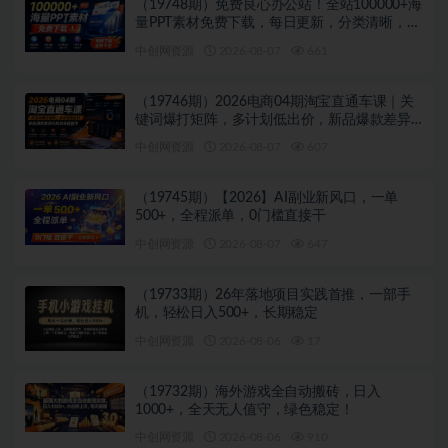
（19748期）免费良心办公站！全站100000+海
量PPT素材免费下载，每日更新，分类清晰，免
注册登录下载 爱PPT网
中创网资源
2026-08-07
661
（19746期）2026电商04期淘宝直通车课｜关
键词爆打矩阵，多计划低出价，新品爆款差异
化投放实操教学
中创网资源
2026-08-07
607
（19745期）【2026】AI副业新风口，一单
500+，全程派单，0门槛直接干
中创网资源
2026-08-07
647
（19733期）26年落地项目实践首推，一部手
机，轻松日入500+，长期稳定
中创网资源
2026-08-06
17
（19732期）海外游戏全自动搬砖，日入
1000+，全天无人值守，绿色稳定！
中创网资源
2026-08-06
910