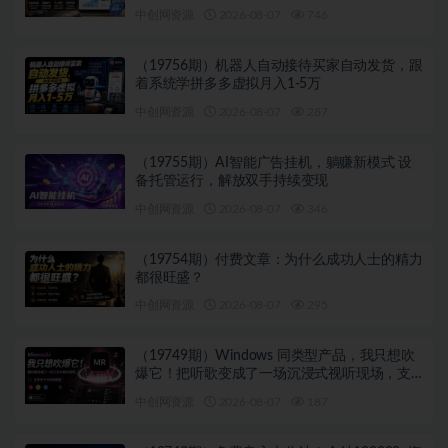
1000+带分佣机制
中创网资源
2026-08-07
746
（19756期）机器人自动接待买家自动发货，跟
着系统学拼多多虚拟月入1-5万
中创网资源
2026-08-07
287
（19755期）AI智能广告挂机，躺赚新模式 设
备托管运行，解放双手持续变现
中创网资源
2026-08-07
346
（19754期）付费文章：为什么成功人士的精力
都很旺盛？
中创网资源
2026-08-07
295
（19749期）Windows 同类型产品，我只想吹
爆它！把听歌变成了一场沉浸式视听现场，支
持多平台歌单播放 Mineradio
中创网资源
2026-08-07
187