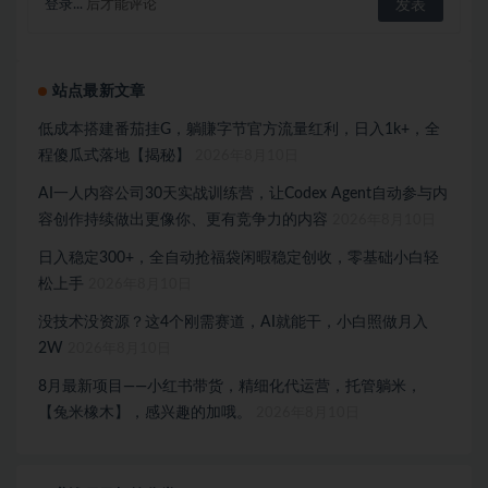
登录...
后才能评论
站点最新文章
低成本搭建番茄挂G，躺賺字节官方流量红利，日入1k+，全
程傻瓜式落地【揭秘】
2026年8月10日
AI一人内容公司30天实战训练营，让Codex Agent自动参与内
容创作持续做出更像你、更有竞争力的内容
2026年8月10日
日入稳定300+，全自动抢福袋闲暇稳定创收，零基础小白轻
松上手
2026年8月10日
没技术没资源？这4个刚需赛道，AI就能干，小白照做月入
2W
2026年8月10日
8月最新项目——小红书带货，精细化代运营，托管躺米，
【兔米橡木】，感兴趣的加哦。
2026年8月10日