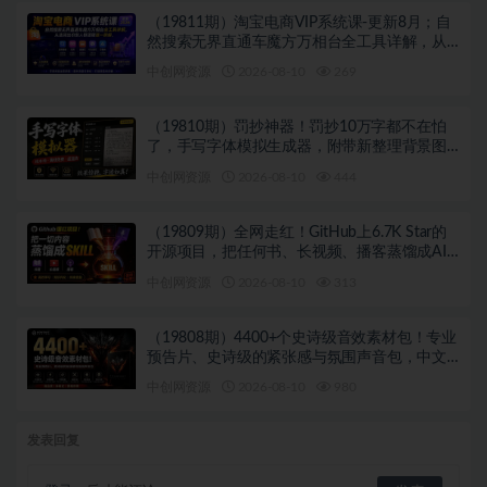
（19811期）淘宝电商VIP系统课-更新8月；自
然搜索无界直通车魔方万相台全工具详解，从
选词出价到人群逻辑逐一拆解
中创网资源
2026-08-10
269
（19810期）罚抄神器！罚抄10万字都不在怕
了，手写字体模拟生成器，附带新整理背景图
和字体，纯本地离线运行
中创网资源
2026-08-10
444
（19809期）全网走红！GitHub上6.7K Star的
开源项目，把任何书、长视频、播客蒸馏成AI
工具，值得收藏 cangjie-skill
中创网资源
2026-08-10
313
（19808期）4400+个史诗级音效素材包！专业
预告片、史诗级的紧张感与氛围声音包，中文
分类，超级精选包
中创网资源
2026-08-10
980
发表回复