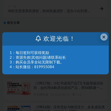
下一篇
淘特无货源系统课程，助你快速进阶，适合小白到资深
运营，满满干货，不讲废话。
相关文章
×
8月最新项目——小红书带货，精细化代运营，
欢迎光临！
托管躺米，【兔米橡木】，感兴趣的加哦。
中创网资源
2026-08-10
927
1：每日签到可获得奖励
2：资源失效(其他问题)请联系站长
（19818期）外贸人AI建站全指南：
3：购买会员享全站无限制下载。
Codex+WordPress从0到1·搭建高转化询盘站·解
4：站长微信：819955084
锁SEO/GEO流量新玩法-更新
中创网资源
2026-08-10
791
（19817期）小红书虚拟产品7天专题突破训练
营，如何用skills原创虚拟产品，用Skil搭建一套
从选题、内容、产品到交付的个人生产线
中创网资源
2026-08-10
711
（19816期）没有货款与物流压力，多多虚拟类