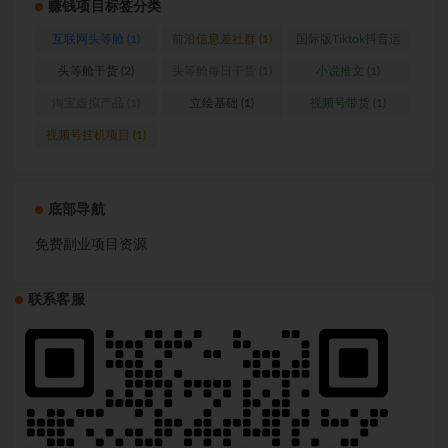
赚钱项目标签分类
互联网头等舱
(1)
前沿信息差社群
(1)
国际版Tiktok抖音运
营
(1)
头等舱干货
(2)
头等舱每日干货
(1)
小说推文
(1)
淘宝虚拟产品
(1)
立绘基础
(1)
视频号带货
(1)
视频号挂机项目
(1)
底部导航
免费副业项目资源
联系客服