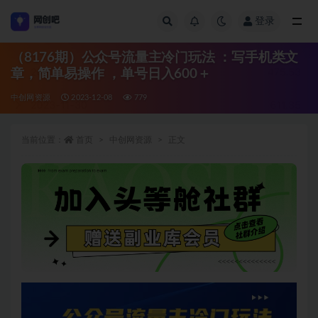
登录
全部
（8176期）公众号流量主冷门玩法 ：写手机类文
章，简单易操作 ，单号日入600＋
中创网资源
2023-12-08
779
当前位置：
首页
中创网资源
正文