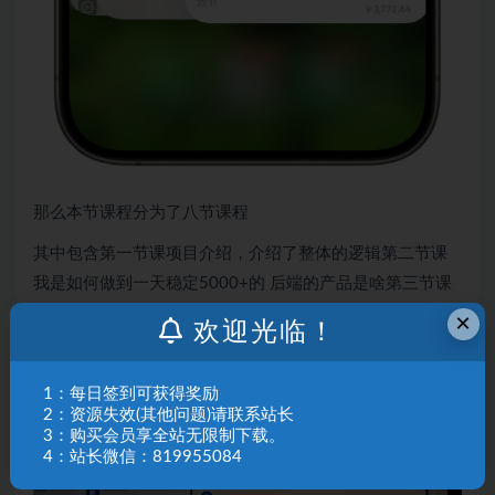
那么本节课程分为了八节课程
其中包含第一节课项目介绍，介绍了整体的逻辑第二节课
我是如何做到一天稳定5000+的 后端的产品是啥第三节课
知乎要如何进行养号呢？有两个非常重要的数据一定要去
×
欢迎光临！
做第四节课 知乎回答问题的选题到底要怎么选第五节课 如
何用人工智能回答问题呢？第六节课 回答问题的逻辑是什
1：每日签到可获得奖励
么，怎么进行二创避免违规第七节课 如何用人工智能洗出
2：资源失效(其他问题)请联系站长
爆款文章第八节课 创业粉该如何进行变现 以及我们的如何
3：购买会员享全站无限制下载。
4：站长微信：819955084
做到日稳定入5000＋的