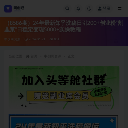
登录
全部
（8586期）24年最新知乎洗稿日引200+创业粉“割
韭菜”日稳定变现5000+实操教程
中创网资源
2024-01-21
851
当前位置：
首页
中创网资源
正文