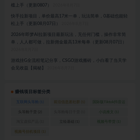
槛上手（更新0807）
2026年8月7日
快手拉新项目，单价最高17米一单，玩法简单，0基础也能轻
松上手（更新08月07日）
2026年8月7日
2026年即梦AI拉新项目最新玩法，无任何门槛，操作非常简
单，人人都可做，拉新佣金最高13米每单（更新08月07日）
2026年8月7日
游戏挂G全流程笔记分享，CSGO游戏搬砖，小白看了当天学
会见收益【揭秘】
2026年8月7日
赚钱项目标签分类
互联网头等舱
(1)
前沿信息差社群
(1)
国际版Tiktok抖音运
营
(1)
头等舱干货
(2)
头等舱每日干货
(1)
小说推文
(1)
淘宝虚拟产品
(1)
立绘基础
(1)
视频号带货
(1)
视频号挂机项目
(1)