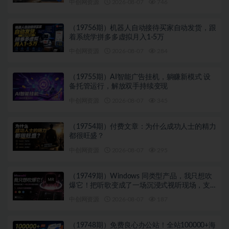
中创网资源
2026-08-07
746
（19756期）机器人自动接待买家自动发货，跟
着系统学拼多多虚拟月入1-5万
中创网资源
2026-08-07
284
（19755期）AI智能广告挂机，躺赚新模式 设
备托管运行，解放双手持续变现
中创网资源
2026-08-07
345
（19754期）付费文章：为什么成功人士的精力
都很旺盛？
中创网资源
2026-08-07
295
（19749期）Windows 同类型产品，我只想吹
爆它！把听歌变成了一场沉浸式视听现场，支
持多平台歌单播放 Mineradio
中创网资源
2026-08-07
187
（19748期）免费良心办公站！全站100000+海