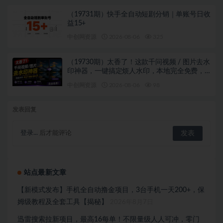
（19731期）快手全自动短剧分销｜单账号日收
益15+
中创网资源
2026-08-06
325
（19730期）太香了！这款千问视频 / 图片去水
印神器，一键搞定烦人水印，本地完全免费，
浏览器拓展插件
中创网资源
2026-08-06
98
发表回复
登录...
后才能评论
站点最新文章
【新模式发布】手机全自动撸金项目，3台手机一天200+，保
姆级教程及全套工具【揭秘】
2026年8月7日
迅雷搜索拉新项目，最高16每单！不限量级人人可冲，零门