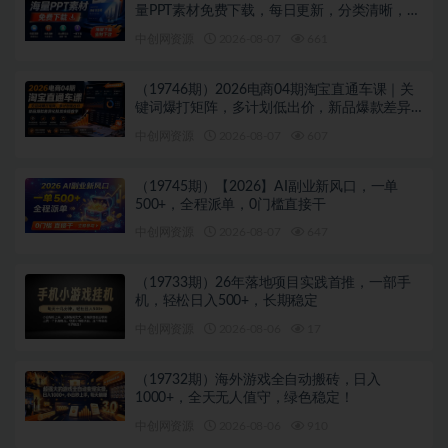
量PPT素材免费下载，每日更新，分类清晰，免
注册登录下载 爱PPT网
中创网资源
2026-08-07
661
（19746期）2026电商04期淘宝直通车课｜关
键词爆打矩阵，多计划低出价，新品爆款差异
化投放实操教学
中创网资源
2026-08-07
607
（19745期）【2026】AI副业新风口，一单
500+，全程派单，0门槛直接干
中创网资源
2026-08-07
647
（19733期）26年落地项目实践首推，一部手
机，轻松日入500+，长期稳定
中创网资源
2026-08-06
17
（19732期）海外游戏全自动搬砖，日入
1000+，全天无人值守，绿色稳定！
中创网资源
2026-08-06
910