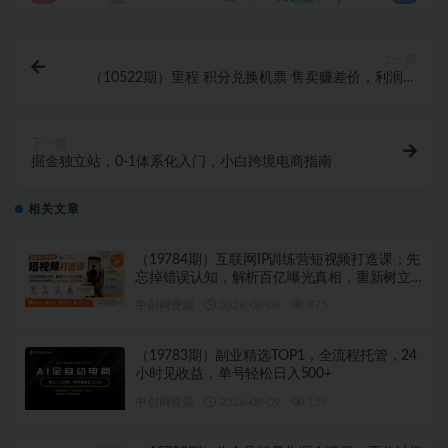
上一篇
（10522期）里程 积分兑换机票 售卖赚差价，利润空
间巨大，纯手机操作，小白兼职月…
下一篇
掘金独立站，0-1体系化入门，小白跨境电商指南
相关文章
（19784期）互联网IP训练营短视频打造课；先
忘掉错误认知，解析百亿曝光真相，重新树立
内容创作方向感与收入模型认知
中创网资源
2026-08-09
875
（19783期）副业精选TOP1，全流程托管，24
小时见收益，单号轻松日入500+
中创网资源
2026-08-09
139