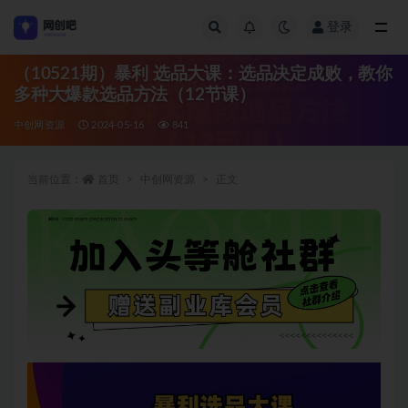
登录
全部
（10521期）暴利 选品大课：选品决定成败，教你
多种大爆款选品方法（12节课）
中创网资源
2024-05-16
841
当前位置：
首页
中创网资源
正文