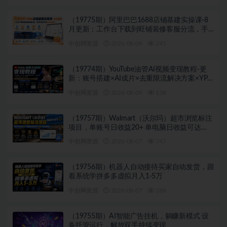
（19775期）阿里巴巴1688店铺基建实操课-8
月更新；工作台下载到旺铺装修客服分流，手
把手搞定开店全部必备操作
中创网资源
2026-08-09
245
（19774期）YouTube油管AI视频变现教程-更
新：账号搭建×AI成片×去重限流解决方案×YPP
变现×AI真人生成×人物一致性
中创网资源
2026-08-09
138
（19757期）Walmart（沃尔玛）超市浏览标注
项目，单账号日收益20+ 单电脑日收益可达
1000+带分佣机制
中创网资源
2026-08-07
747
（19756期）机器人自动接待买家自动发货，跟
着系统学拼多多虚拟月入1-5万
中创网资源
2026-08-07
288
（19755期）AI智能广告挂机，躺赚新模式 设
备托管运行，解放双手持续变现