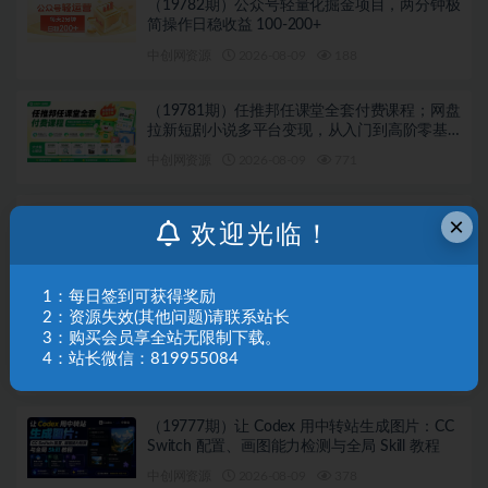
（19782期）公众号轻量化掘金项目，两分钟极
简操作日稳收益 100-200+
中创网资源
2026-08-09
188
（19781期）任推邦任课堂全套付费课程；网盘
拉新短剧小说多平台变现，从入门到高阶零基
础也能轻松上手实操
中创网资源
2026-08-09
771
（19779期）付费文章：佛学第二弹：还是四个
×
欢迎光临！
字“不常不断”依托八不偈解读无我因果连续之理
中创网资源
2026-08-09
894
1：每日签到可获得奖励
2：资源失效(其他问题)请联系站长
（19778期）AIGC×TikTok美区短视频带货线下
3：购买会员享全站无限制下载。
课；两天一夜完整回放，12小时高清视频收录
4：站长微信：819955084
头部操盘手全流程教学
中创网资源
2026-08-09
878
（19777期）让 Codex 用中转站生成图片：CC
Switch 配置、画图能力检测与全局 Skill 教程
中创网资源
2026-08-09
378