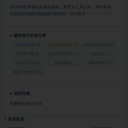
2026剪映零基础速成实战课｜新手从工具认知、剪辑剪辑、
特效配音到爆款短视频完整制作一站式教学
2026年8月9日
赚钱项目标签分类
互联网头等舱
(1)
前沿信息差社群
(1)
国际版Tiktok抖音运
营
(1)
头等舱干货
(2)
头等舱每日干货
(1)
小说推文
(1)
淘宝虚拟产品
(1)
立绘基础
(1)
视频号带货
(1)
视频号挂机项目
(1)
底部导航
免费副业项目资源
联系客服