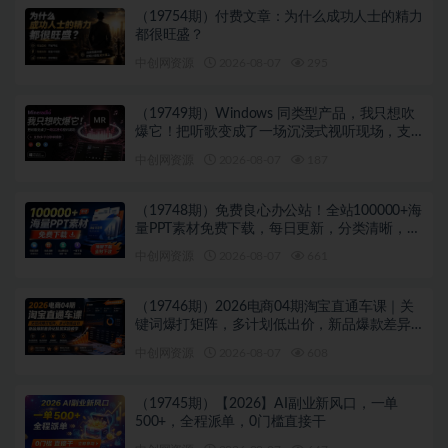
（19754期）付费文章：为什么成功人士的精力
都很旺盛？
中创网资源
2026-08-07
295
（19749期）Windows 同类型产品，我只想吹
爆它！把听歌变成了一场沉浸式视听现场，支
持多平台歌单播放 Mineradio
中创网资源
2026-08-07
187
（19748期）免费良心办公站！全站100000+海
量PPT素材免费下载，每日更新，分类清晰，免
注册登录下载 爱PPT网
中创网资源
2026-08-07
661
（19746期）2026电商04期淘宝直通车课｜关
键词爆打矩阵，多计划低出价，新品爆款差异
化投放实操教学
中创网资源
2026-08-07
608
（19745期）【2026】AI副业新风口，一单
500+，全程派单，0门槛直接干