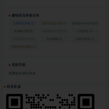
赚钱项目标签分类
互联网头等舱
(1)
前沿信息差社群
(1)
国际版Tiktok抖音运
营
(1)
头等舱干货
(2)
头等舱每日干货
(1)
小说推文
(1)
淘宝虚拟产品
(1)
立绘基础
(1)
视频号带货
(1)
视频号挂机项目
(1)
底部导航
免费副业项目资源
联系客服