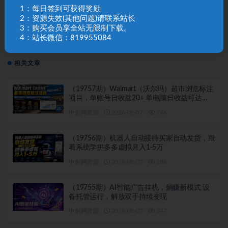
小白轻松日入2000+
1：每日签到可获得奖励
2：资源失效(其他问题)请联系站长
3：购买会员享全站无限制下载。
下一篇
4：站长微信：819955084
（10263期）抖音小店运营实战班，全新升级 从零到进
阶精通 分享月销百万小店核心秘密
相关文章
（19757期）Walmart（沃尔玛）超市浏览标注
项目，单账号日收益20+ 单电脑日收益可达
1000+带分佣机制
中创网资源
2026-08-07
746
（19756期）机器人自动接待买家自动发货，跟
着系统学拼多多虚拟月入1-5万
中创网资源
2026-08-07
288
（19755期）AI智能广告挂机，躺赚新模式 设
备托管运行，解放双手持续变现
中创网资源
2026-08-07
347