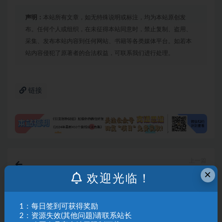
声明：
本站所有文章，如无特殊说明或标注，均为本站原创发
布。任何个人或组织，在未征得本站同意时，禁止复制、盗用、
采集、发布本站内容到任何网站、书籍等各类媒体平台。如若本
站内容侵犯了原著者的合法权益，可联系我们进行处理。
链接
上一篇
（7976期）巨量千川投放5天课程：抖音商品卡+爆款
×
欢迎光临！
图文+千川投流线上课
下一篇
1：每日签到可获得奖励
抖店运营高阶课，从理论到实操演示，从运营到战略布
2：资源失效(其他问题)请联系站长
局，三频渠道共振，达人图文商品卡等