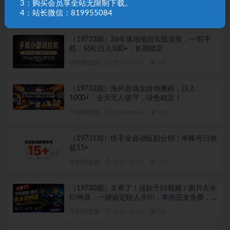
3：购买会员享全站无限制下载。
4：站长微信：819955084
相关文章
（19733期）26年落地项目实践首推，一部手
机，轻松日入500+，长期稳定
中创网资源
2026-08-06
14
（19732期）海外游戏全自动搬砖，日入
1000+，全天无人值守，绿色稳定！
中创网资源
2026-08-06
910
（19731期）快手全自动短剧分销｜单账号日收
益15+
中创网资源
2026-08-06
324
（19730期）太香了！这款千问视频 / 图片去水
印神器，一键搞定烦人水印，本地完全免费，
浏览器拓展插件
中创网资源
2026-08-06
98