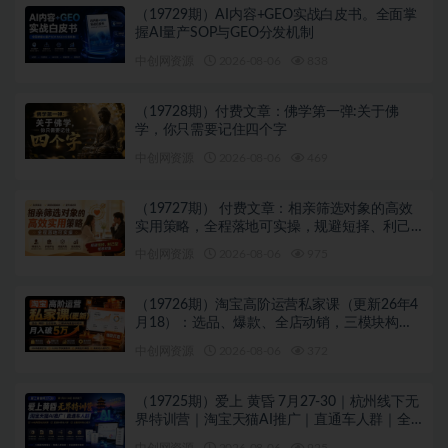
（19729期）AI内容+GEO实战白皮书。全面掌
握AI量产SOP与GEO分发机制
中创网资源
2026-08-06
838
（19728期）付费文章：佛学第一弹:关于佛
学，你只需要记住四个字
中创网资源
2026-08-06
469
（19727期） 付费文章：相亲筛选对象的高效
实用策略，全程落地可实操，规避短择、利己
型相亲对象
中创网资源
2026-08-06
975
（19726期）淘宝高阶运营私家课（更新26年4
月18）：选品、爆款、全店动销，三模块构建
盈利闭环，月入破5万
中创网资源
2026-08-06
372
（19725期）爱上 黄昏 7月27-30｜杭州线下无
界特训营｜淘宝天猫AI推广｜直通车人群｜全
套PPT SOP思维导图资料包
中创网资源
2026-08-06
925