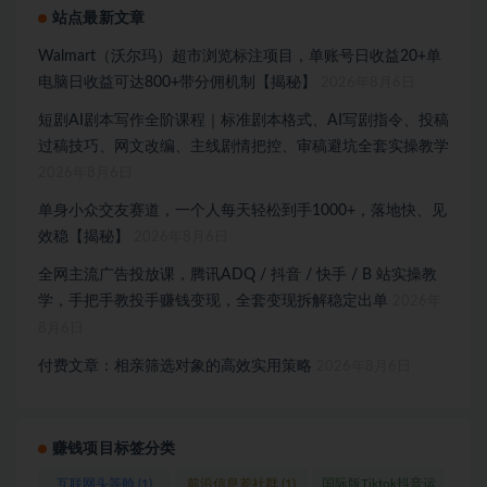
站点最新文章
Walmart（沃尔玛）超市浏览标注项目，单账号日收益20+单
电脑日收益可达800+带分佣机制【揭秘】
2026年8月6日
短剧AI剧本写作全阶课程｜标准剧本格式、AI写剧指令、投稿
过稿技巧、网文改编、主线剧情把控、审稿避坑全套实操教学
2026年8月6日
单身小众交友赛道，一个人每天轻松到手1000+，落地快、见
效稳【揭秘】
2026年8月6日
全网主流广告投放课，腾讯ADQ / 抖音 / 快手 / B 站实操教
学，手把手教投手赚钱变现，全套变现拆解稳定出单
2026年
8月6日
付费文章：相亲筛选对象的高效实用策略
2026年8月6日
赚钱项目标签分类
互联网头等舱
(1)
前沿信息差社群
(1)
国际版Tiktok抖音运