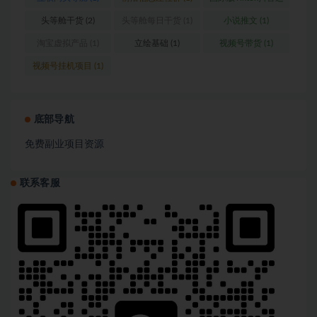
营
(1)
头等舱干货
(2)
头等舱每日干货
(1)
小说推文
(1)
淘宝虚拟产品
(1)
立绘基础
(1)
视频号带货
(1)
视频号挂机项目
(1)
底部导航
免费副业项目资源
联系客服