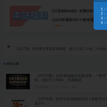
1
2
3
4：
上一
（8127期）抖音图文带货蓝海赛道，每天只花 2 小时，小白轻
入
相关文章
（19733期）26年落地项目实践首推，一部手
机，轻松日入500+，长期稳定
中创网资源
2026-08-06
17
（19731期）快手全自动短剧分销｜单账号日
益15+