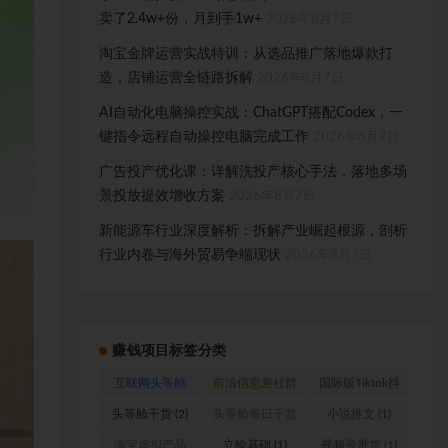
卖了2.4w+份，月到手1w+
2026年8月7日
淘宝金牌运营实战特训：从选品推广落地爆款打
造，店铺运营全链路拆解
2026年8月7日
AI自动化电脑操控实战：ChatGPT搭配Codex，一
键指令远程自动操控电脑完成工作
2026年8月7日
广告投产优化课：详解洗投产核心手法，落地多场
景投放提效增收方案
2026年8月7日
新能源车行业深度解析：拆解产业崛起根源，剖析
行业内卷与海外贸易争端现状
2026年8月7日
赚钱项目标签分类
互联网头等舱
前沿信息差社群
国际版Tiktok抖
(1)
(1)
音运营
(1)
头等舱干货
(2)
头等舱每日干货
小说推文
(1)
(1)
淘宝虚拟产品
立绘基础
(1)
视频号带货
(1)