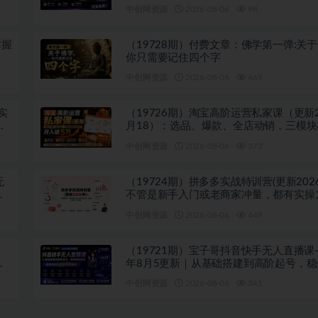
览器拓展插件
中创网资源
2026-08-06
98
掌握
（19728期）付费文章：佛学第一弹:关
你只需要记住四个字
中创网资源
2026-08-06
469
实
（19726期）淘宝高阶运营私家课（更新2
相
月18）：选品、爆款、全店动销，三模
利闭环，月入破5万
中创网资源
2026-08-06
372
无
（19724期）拼多多实战特训营(更新202
套
不管是新手入门或老商家冲量，都有实操
跟着学，少走弯路
中创网资源
2026-08-06
449
（19721期）宝子哥抖音快手无人直播课-2
握
年8月5更新｜从基础搭建到高阶起号，
技术，搭建自动化直播变现体系
中创网资源
2026-08-06
341