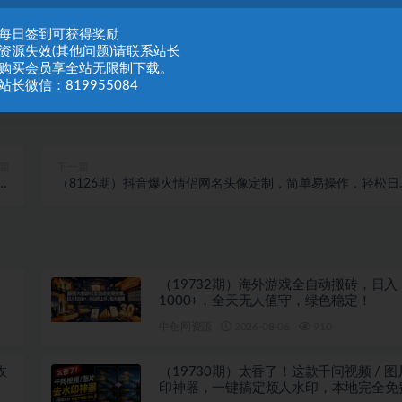
：每日签到可获得奖励
：资源失效(其他问题)请联系站长
：购买会员享全站无限制下载。
站长微信：819955084
篇
下一篇
松
（8126期）抖音爆火情侣网名头像定制，简单易操作，轻松日
 万
300+，无需养号
（19732期）海外游戏全自动搬砖，日入
1000+，全天无人值守，绿色稳定！
中创网资源
2026-08-06
910
收
（19730期）太香了！这款千问视频 / 
印神器，一键搞定烦人水印，本地完全免