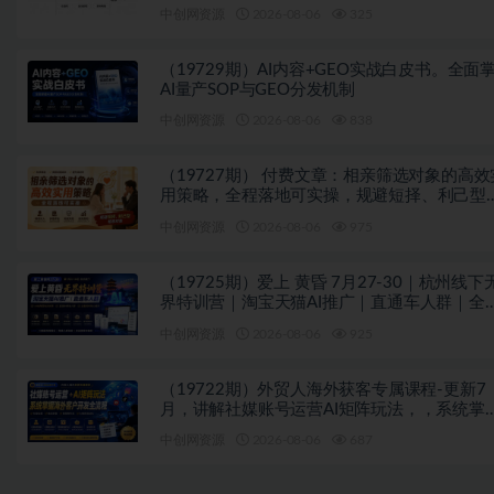
中创网资源
2026-08-06
325
（19729期）AI内容+GEO实战白皮书。全面
AI量产SOP与GEO分发机制
中创网资源
2026-08-06
838
（19727期） 付费文章：相亲筛选对象的高效
用策略，全程落地可实操，规避短择、利己型
亲对象
中创网资源
2026-08-06
975
（19725期）爱上 黄昏 7月27-30｜杭州线下
界特训营｜淘宝天猫AI推广｜直通车人群｜全
PPT SOP思维导图资料包
中创网资源
2026-08-06
925
（19722期）外贸人海外获客专属课程-更新7
月，讲解社媒账号运营AI矩阵玩法，，系统掌
海外客户开发全流程实战方法
中创网资源
2026-08-06
687