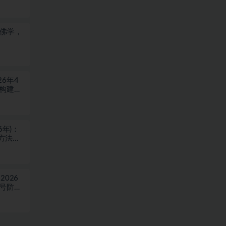
于佛学，
6年4
块构建盈
6年)：
方法，
026
稳号防封