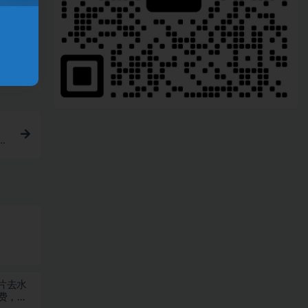
入
图片去水
费，浏