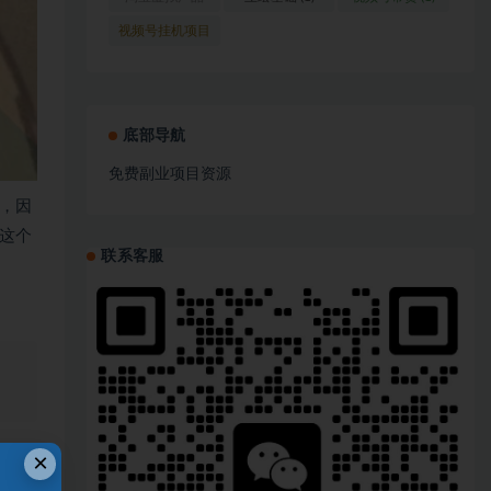
(1)
视频号挂机项目
(1)
底部导航
免费副业项目资源
，因
这个
联系客服
、
×
链接