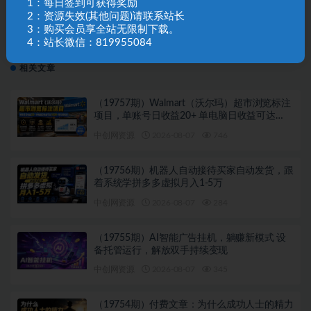
1：每日签到可获得奖励
2：资源失效(其他问题)请联系站长
下一篇
3：购买会员享全站无限制下载。
（10680期）音乐歌单玩法，小白轻松上手，后期月入
4：站长微信：819955084
过万
相关文章
（19757期）Walmart（沃尔玛）超市浏览标注
项目，单账号日收益20+ 单电脑日收益可达
1000+带分佣机制
中创网资源
2026-08-07
746
（19756期）机器人自动接待买家自动发货，跟
着系统学拼多多虚拟月入1-5万
中创网资源
2026-08-07
284
（19755期）AI智能广告挂机，躺赚新模式 设
备托管运行，解放双手持续变现
中创网资源
2026-08-07
345
（19754期）付费文章：为什么成功人士的精力