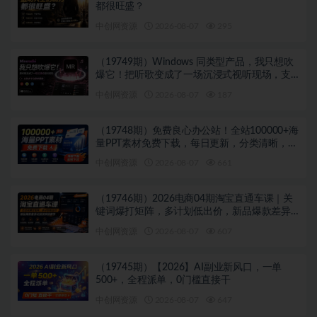
都很旺盛？
中创网资源
2026-08-07
295
（19749期）Windows 同类型产品，我只想吹
爆它！把听歌变成了一场沉浸式视听现场，支
持多平台歌单播放 Mineradio
中创网资源
2026-08-07
187
（19748期）免费良心办公站！全站100000+海
量PPT素材免费下载，每日更新，分类清晰，免
注册登录下载 爱PPT网
中创网资源
2026-08-07
661
（19746期）2026电商04期淘宝直通车课｜关
键词爆打矩阵，多计划低出价，新品爆款差异
化投放实操教学
中创网资源
2026-08-07
607
（19745期）【2026】AI副业新风口，一单
500+，全程派单，0门槛直接干
中创网资源
2026-08-07
647