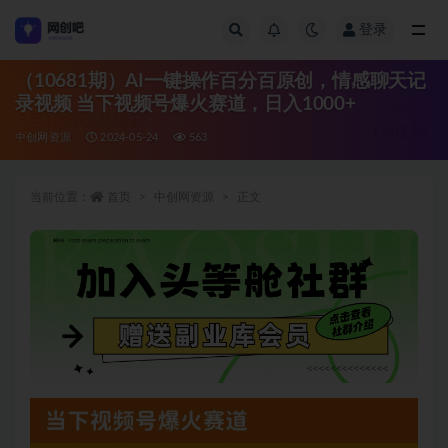
登录
全部
（10681期）AI一键操作百分百原创，情感聊天记
录视频 当下视频号爆火赛道，日入1000+
中创网资源
2024-05-24
563
当前位置：
首页
中创网资源
正文