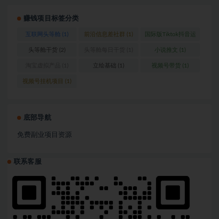
赚钱项目标签分类
互联网头等舱
(1)
前沿信息差社群
(1)
国际版Tiktok抖音运
营
(1)
头等舱干货
(2)
头等舱每日干货
(1)
小说推文
(1)
淘宝虚拟产品
(1)
立绘基础
(1)
视频号带货
(1)
视频号挂机项目
(1)
底部导航
免费副业项目资源
联系客服