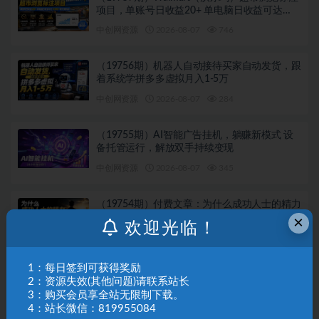
项目，单账号日收益20+ 单电脑日收益可达
1000+带分佣机制
中创网资源
2026-08-07
746
（19756期）机器人自动接待买家自动发货，跟
着系统学拼多多虚拟月入1-5万
中创网资源
2026-08-07
284
（19755期）AI智能广告挂机，躺赚新模式 设
备托管运行，解放双手持续变现
中创网资源
2026-08-07
345
（19754期）付费文章：为什么成功人士的精力
都很旺盛？
×
欢迎光临！
中创网资源
2026-08-07
295
1：每日签到可获得奖励
（19749期）Windows 同类型产品，我只想吹
2：资源失效(其他问题)请联系站长
爆它！把听歌变成了一场沉浸式视听现场，支
3：购买会员享全站无限制下载。
持多平台歌单播放 Mineradio
中创网资源
2026-08-07
187
4：站长微信：819955084