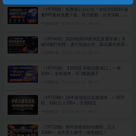
（19748期）免费良心办公站！全站100000+海
量PPT素材免费下载，每日更新，分类清晰，免
注册登录下载 爱PPT网
中创网资源
2026-08-07
661
（19746期）2026电商04期淘宝直通车课｜关
键词爆打矩阵，多计划低出价，新品爆款差异
化投放实操教学
中创网资源
2026-08-07
607
（19745期）【2026】AI副业新风口，一单
500+，全程派单，0门槛直接干
中创网资源
2026-08-07
647
（19733期）26年落地项目实践首推，一部手
机，轻松日入500+，长期稳定
中创网资源
2026-08-06
17
（19732期）海外游戏全自动搬砖，日入
1000+，全天无人值守，绿色稳定！