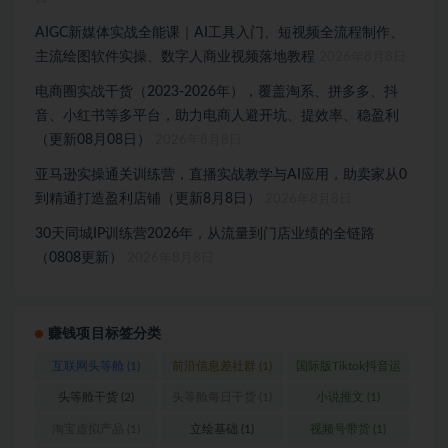
AIGC新媒体实战全能课｜AI工具入门、短视频全流程制作、
主流绘图软件实操、数字人商业视频落地教程
2026年8月8日
电商圈实战干货（2023-2026年），覆盖淘系、拼多多、抖
音、小红书等多平台，助力电商人避开坑、提效率、稳盈利
（更新08月08日）
2026年8月8日
亚马逊实操通关训练营，直播实战教学与AI应用，助卖家从0
到精通打造盈利店铺（更新8月8日）
2026年8月8日
30天同城IP训练营2026年，从流量到门店业绩的全链路
（0808更新）
2026年8月8日
赚钱项目标签分类
互联网头等舱
(1)
前沿信息差社群
(1)
国际版Tiktok抖音运
营
(1)
头等舱干货
(2)
头等舱每日干货
(1)
小说推文
(1)
淘宝虚拟产品
(1)
立绘基础
(1)
视频号带货
(1)