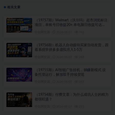
相关文章
（19757期）Walmart（沃尔玛）超市浏览标注
项目，单账号日收益20+ 单电脑日收益可达
1000+带分佣机制
中创网资源
2026-08-07
746
（19756期）机器人自动接待买家自动发货，跟
着系统学拼多多虚拟月入1-5万
中创网资源
2026-08-07
288
（19755期）AI智能广告挂机，躺赚新模式 设
备托管运行，解放双手持续变现
中创网资源
2026-08-07
347
（19754期）付费文章：为什么成功人士的精力
都很旺盛？
中创网资源
2026-08-07
295