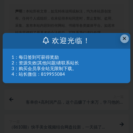
声明：
本站所有文章，如无特殊说明或标注，均为本站原创发
布。任何个人或组织，在未征得本站同意时，禁止复制、盗用、
采集、发布本站内容到任何网站、书籍等各类媒体平台。如若本
站内容侵犯了原著者的合法权益，可联系我们进行处理。
×
欢迎光临！
链接
1：每日签到可获得奖励
2：资源失效(其他问题)请联系站长
3：购买会员享全站无限制下载。
4：站长微信：819955084
上一篇
‮单客‬价+高利润产品，这个品‮了赚‬十来万，‮习学‬他‮选的‬
品思路，‮出选‬暴‮产利‬品【付费文章】
下一篇
（8610期）快手美女视频结合网盘拉新，一天搞了
50000 两分钟一条Ai原创视频，0成…