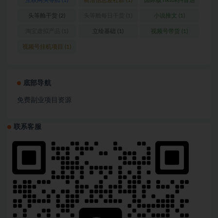
互联网头等舱
(1)
前沿信息差社群
(1)
国际版Tiktok抖音运
营
(1)
头等舱干货
(2)
头等舱每日干货
(1)
小说推文
(1)
淘宝虚拟产品
(1)
立绘基础
(1)
视频号带货
(1)
视频号挂机项目
(1)
底部导航
免费副业项目资源
联系客服