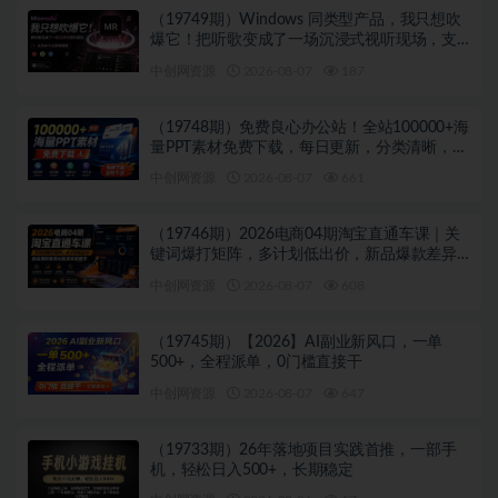
（19749期）Windows 同类型产品，我只想吹
爆它！把听歌变成了一场沉浸式视听现场，支
持多平台歌单播放 Mineradio
中创网资源
2026-08-07
187
（19748期）免费良心办公站！全站100000+海
量PPT素材免费下载，每日更新，分类清晰，免
注册登录下载 爱PPT网
中创网资源
2026-08-07
661
（19746期）2026电商04期淘宝直通车课｜关
键词爆打矩阵，多计划低出价，新品爆款差异
化投放实操教学
中创网资源
2026-08-07
608
（19745期）【2026】AI副业新风口，一单
500+，全程派单，0门槛直接干
中创网资源
2026-08-07
647
（19733期）26年落地项目实践首推，一部手
机，轻松日入500+，长期稳定