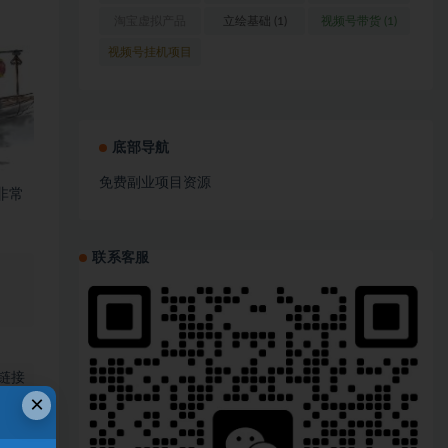
(1)
淘宝虚拟产品
立绘基础
(1)
视频号带货
(1)
(1)
视频号挂机项目
(1)
底部导航
免费副业项目资源
非常
联系客服
、
链接
×