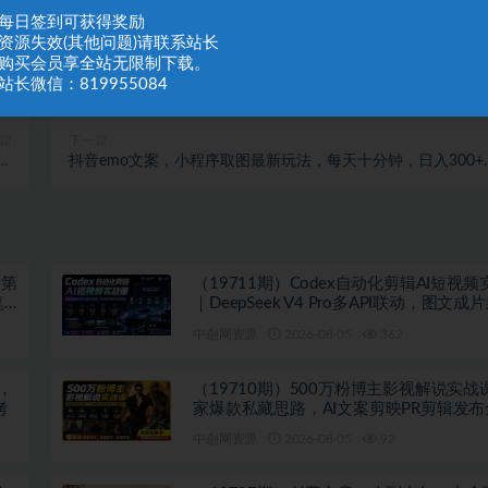
：每日签到可获得奖励
：资源失效(其他问题)请联系站长
：购买会员享全站无限制下载。
站长微信：819955084
篇
下一篇
贴
抖音emo文案，小程序取图最新玩法，每天十分钟，日入300+
】
【揭秘】
-第
（19711期）Codex自动化剪辑AI短视
笔
｜DeepSeek V4 Pro多API联动，图文成
Skill全流程
中创网资源
2026-08-05
362
法，
（19710期）500万粉博主影视解说实战
考
家爆款私藏思路，AI文案剪映PR剪辑发
教学
中创网资源
2026-08-05
92