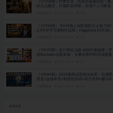
（19708期）付费文章：给原生家庭比较一般
的几点建议，打破阶层局限，实现个人与家族
际向上跃升
中创网资源
2026-08-05
399
（19706期） 3分钟真人AI影视剧怎么做？SD
2.0手把手完整制作流程｜Higgsfield 14天SD
2.0/2.5无限生成
中创网资源
2026-08-05
845
（19699期）设计师幼儿园-AI软件基础课｜零
础Illustrator全套实操，矢量绘图IP3D渲染配
教素材包
中创网资源
2026-08-04
921
（19696期）2026新商业思维全体系：自测
维度×金钱本质×财富轮到你×四大布局×赚100
1000万选人×股权坑×赛道
中创网资源
2026-08-04
511
发表回复