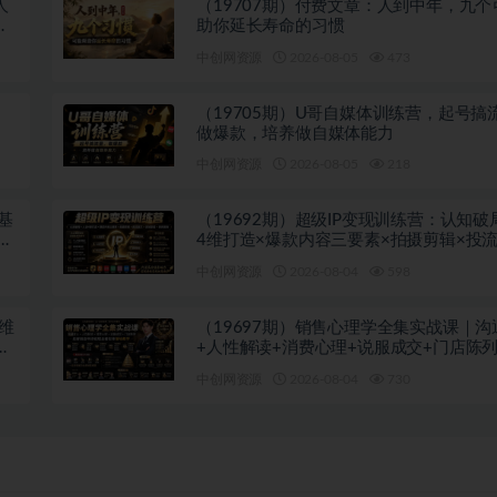
人
（19707期）付费文章：人到中年，九个
代
助你延长寿命的习惯
中创网资源
2026-08-05
473
（19705期）U哥自媒体训练营，起号搞
做爆款，培养做自媒体能力
中创网资源
2026-08-05
218
基
（19692期）超级IP变现训练营：认知破
套助
4维打造×爆款内容三要素×拍摄剪辑×投流
全域变现×矩阵复制
中创网资源
2026-08-04
598
思维
（19697期）销售心理学全集实战课｜沟
万
+人性解读+消费心理+说服成交+门店陈
裂变年终收现全套实体落地教学
中创网资源
2026-08-04
730