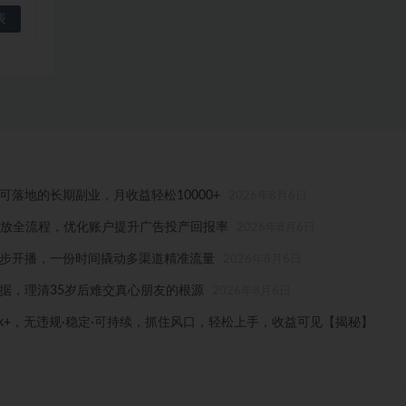
落地的长期副业，月收益轻松10000+
2026年8月6日
拆解投放全流程，优化账户提升广告投产回报率
2026年8月6日
步开播，一份时间撬动多渠道精准流量
2026年8月6日
据，理清35岁后难交真心朋友的根源
2026年8月6日
1k+，无违规·稳定·可持续，抓住风口，轻松上手，收益可见【揭秘】