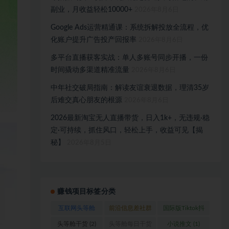
副业，月收益轻松10000+
2026年8月6日
Google Ads运营精通课：系统拆解投放全流程，优
化账户提升广告投产回报率
2026年8月6日
多平台直播获客实战：单人多账号同步开播，一份
时间撬动多渠道精准流量
2026年8月6日
中年社交破局指南：解读友谊衰退数据，理清35岁
后难交真心朋友的根源
2026年8月6日
2026最新淘宝无人直播带货，日入1k+，无违规·稳
定·可持续，抓住风口，轻松上手，收益可见【揭
秘】
2026年8月5日
赚钱项目标签分类
互联网头等舱
前沿信息差社群
国际版Tiktok抖
(1)
(1)
音运营
(1)
头等舱干货
(2)
头等舱每日干货
小说推文
(1)