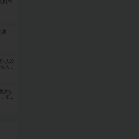
可能帮
流量，
局×人设
放大×
通攻心
列，拓客