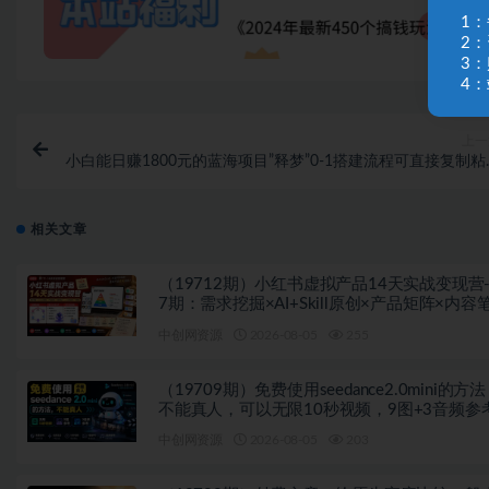
1
2
3
4：
上一
小白能日赚1800元的蓝海项目”释梦”0-1搭建流程可直接复制粘
长期做【揭秘
相关文章
（19712期）小红书虚拟产品14天实战变现营
7期：需求挖掘×AI+Skill原创×产品矩阵×内容
记×一人公司进阶×全链路
中创网资源
2026-08-05
255
（19709期）免费使用seedance2.0mini的方
不能真人，可以无限10秒视频，9图+3音频参
中创网资源
2026-08-05
203