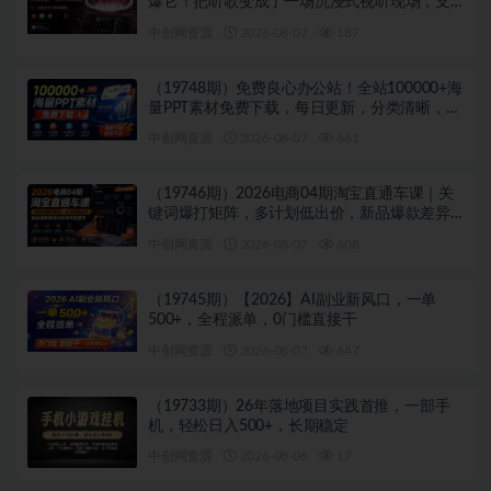
爆它！把听歌变成了一场沉浸式视听现场，支
持多平台歌单播放 Mineradio
中创网资源
2026-08-07
187
（19748期）免费良心办公站！全站100000+海
量PPT素材免费下载，每日更新，分类清晰，免
注册登录下载 爱PPT网
中创网资源
2026-08-07
661
（19746期）2026电商04期淘宝直通车课｜关
键词爆打矩阵，多计划低出价，新品爆款差异
化投放实操教学
中创网资源
2026-08-07
608
（19745期）【2026】AI副业新风口，一单
500+，全程派单，0门槛直接干
中创网资源
2026-08-07
647
（19733期）26年落地项目实践首推，一部手
机，轻松日入500+，长期稳定
中创网资源
2026-08-06
17