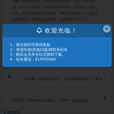
声明：
本站所有文章，如无特殊说明或标注，均为本站原创发
布。任何个人或组织，在未征得本站同意时，禁止复制、盗用、
采集、发布本站内容到任何网站、书籍等各类媒体平台。如若本
站内容侵犯了原著者的合法权益，可联系我们进行处理。
×
欢迎光临！
链接
1：每日签到可获得奖励
2：资源失效(其他问题)请联系站长
3：购买会员享全站无限制下载。
4：站长微信：819955084
上一篇
（9306期）高德评论项目，只需要复制粘贴，一条评论
8块
下一篇
（9307期）利用AI做头条掘金，1分钟一篇原创爆文，
当天爆流量，新人轻松上手
相关文章