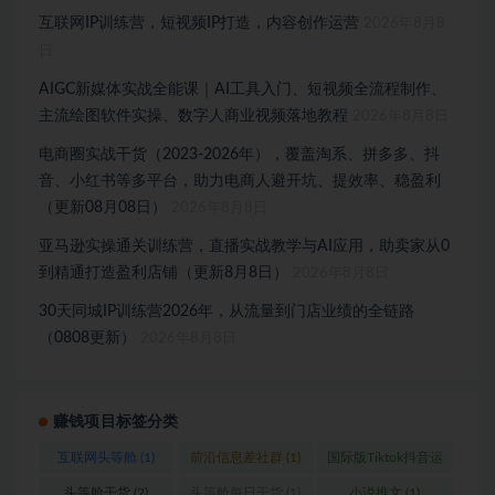
互联网IP训练营，短视频IP打造，内容创作运营
2026年8月8
日
AIGC新媒体实战全能课｜AI工具入门、短视频全流程制作、
主流绘图软件实操、数字人商业视频落地教程
2026年8月8日
电商圈实战干货（2023-2026年），覆盖淘系、拼多多、抖
音、小红书等多平台，助力电商人避开坑、提效率、稳盈利
（更新08月08日）
2026年8月8日
亚马逊实操通关训练营，直播实战教学与AI应用，助卖家从0
到精通打造盈利店铺（更新8月8日）
2026年8月8日
30天同城IP训练营2026年，从流量到门店业绩的全链路
（0808更新）
2026年8月8日
赚钱项目标签分类
互联网头等舱
(1)
前沿信息差社群
(1)
国际版Tiktok抖音运
营
(1)
头等舱干货
(2)
头等舱每日干货
(1)
小说推文
(1)