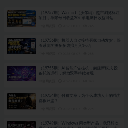
（19757期）Walmart（沃尔玛）超市浏览标注
项目，单账号日收益20+ 单电脑日收益可达
1000+带分佣机制
中创网资源
2026-08-07
746
（19756期）机器人自动接待买家自动发货，跟
着系统学拼多多虚拟月入1-5万
中创网资源
2026-08-07
288
（19755期）AI智能广告挂机，躺赚新模式 设
备托管运行，解放双手持续变现
中创网资源
2026-08-07
348
（19754期）付费文章：为什么成功人士的精力
都很旺盛？
中创网资源
2026-08-07
295
（19749期）Windows 同类型产品，我只想吹