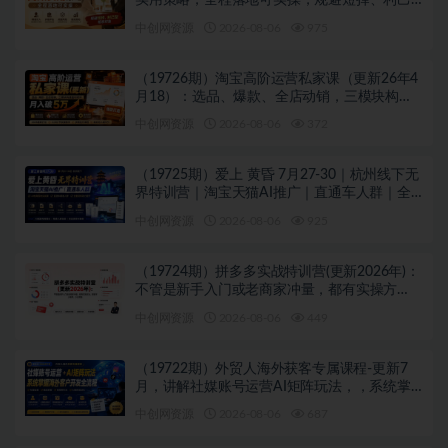
实用策略，全程落地可实操，规避短择、利己
型相亲对象
中创网资源
2026-08-06
975
（19726期）淘宝高阶运营私家课（更新26年4
月18）：选品、爆款、全店动销，三模块构建
盈利闭环，月入破5万
中创网资源
2026-08-06
372
（19725期）爱上 黄昏 7月27-30｜杭州线下无
界特训营｜淘宝天猫AI推广｜直通车人群｜全
套PPT SOP思维导图资料包
中创网资源
2026-08-06
925
（19724期）拼多多实战特训营(更新2026年)：
不管是新手入门或老商家冲量，都有实操方
法，跟着学，少走弯路
中创网资源
2026-08-06
449
（19722期）外贸人海外获客专属课程-更新7
月，讲解社媒账号运营AI矩阵玩法，，系统掌
握海外客户开发全流程实战方法
中创网资源
2026-08-06
687