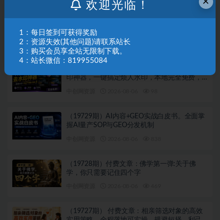
×
欢迎光临！
（19731期）快手全自动短剧分销｜单账号日收
益15+
1：每日签到可获得奖励
2：资源失效(其他问题)请联系站长
中创网资源
2026-08-06
324
3：购买会员享全站无限制下载。
4：站长微信：819955084
（19730期）太香了！这款千问视频 / 图片去水
印神器，一键搞定烦人水印，本地完全免费，
浏览器拓展插件
中创网资源
2026-08-06
98
（19729期）AI内容+GEO实战白皮书。全面掌
握AI量产SOP与GEO分发机制
中创网资源
2026-08-06
838
（19728期）付费文章：佛学第一弹:关于佛
学，你只需要记住四个字
中创网资源
2026-08-06
469
（19727期） 付费文章：相亲筛选对象的高效