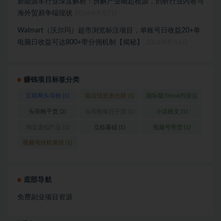
新能源车行业深度解析：拆解产业崛起根源，剖析行业内卷与
海外贸易争端现状
2026年8月7日
Walmart（沃尔玛）超市浏览标注项目，单账号日收益20+单
电脑日收益可达800+带分佣机制【揭秘】
2026年8月6日
赚钱项目标签分类
互联网头等舱
(1)
前沿信息差社群
(1)
国际版Tiktok抖音运
营
(1)
头等舱干货
(2)
头等舱每日干货
(1)
小说推文
(1)
淘宝虚拟产品
(1)
立绘基础
(1)
视频号带货
(1)
视频号挂机项目
(1)
底部导航
免费副业项目资源