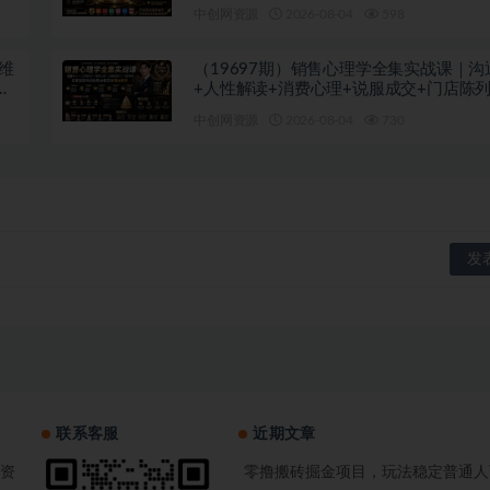
全域变现×矩阵复制
中创网资源
2026-08-04
598
思维
（19697期）销售心理学全集实战课｜沟
万
+人性解读+消费心理+说服成交+门店陈
裂变年终收现全套实体落地教学
中创网资源
2026-08-04
730
联系客服
近期文章
资
零撸搬砖掘金项目，玩法稳定普通人可