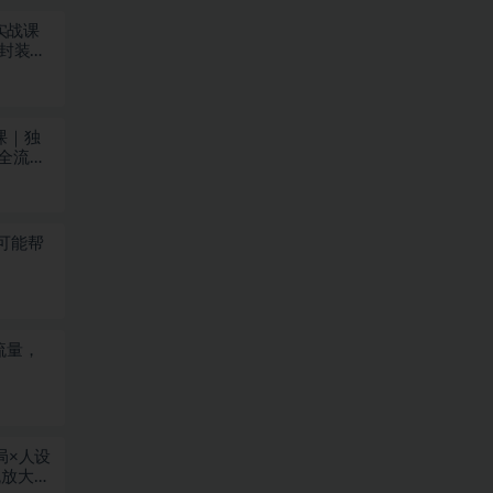
频实战课
片封装
课｜独
布全流程
可能帮
流量，
局×人设
放大×