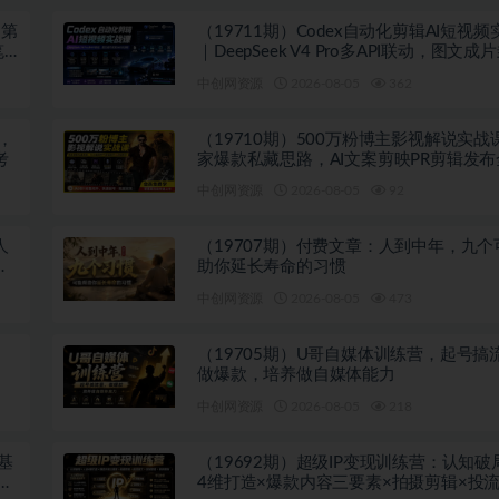
-第
（19711期）Codex自动化剪辑AI短视
笔
｜DeepSeek V4 Pro多API联动，图文成
Skill全流程
中创网资源
2026-08-05
362
法，
（19710期）500万粉博主影视解说实战
考
家爆款私藏思路，AI文案剪映PR剪辑发
教学
中创网资源
2026-08-05
92
人
（19707期）付费文章：人到中年，九个
代
助你延长寿命的习惯
中创网资源
2026-08-05
473
（19705期）U哥自媒体训练营，起号搞
做爆款，培养做自媒体能力
中创网资源
2026-08-05
218
基
（19692期）超级IP变现训练营：认知破
套助
4维打造×爆款内容三要素×拍摄剪辑×投流