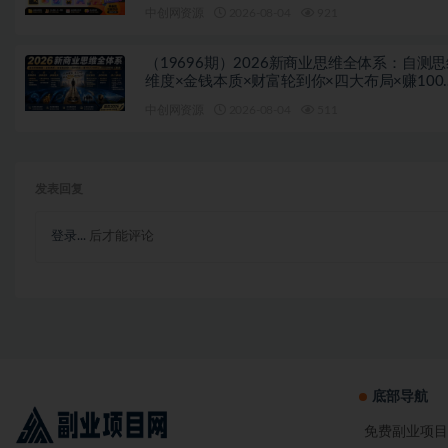
教素材包
中创网资源
2026-08-04
921
（19696期）2026新商业思维全体系：自测
维度×金钱本质×财富轮到你×四大布局×赚100
1000万选人×股权坑×赛道
中创网资源
2026-08-04
511
发表回复
登录...
后才能评论
底部导航
免费副业项目