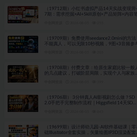
（19712期）小红书虚拟产品14天实战变现营
7期：需求挖掘×AI+Skill原创×产品矩阵×内容
记×一人公司进阶×全链路
中创网资源
2026-08-05
255
（19709期）免费使用seedance2.0mini的方
不能真人，可以无限10秒视频，9图+3音频参
中创网资源
2026-08-05
203
（19708期）付费文章：给原生家庭比较一般
的几点建议，打破阶层局限，实现个人与家族
际向上跃升
中创网资源
2026-08-05
399
（19706期） 3分钟真人AI影视剧怎么做？SD
2.0手把手完整制作流程｜Higgsfield 14天SD
2.0/2.5无限生成
中创网资源
2026-08-05
845
（19699期）设计师幼儿园-AI软件基础课｜零
础Illustrator全套实操，矢量绘图IP3D渲染配