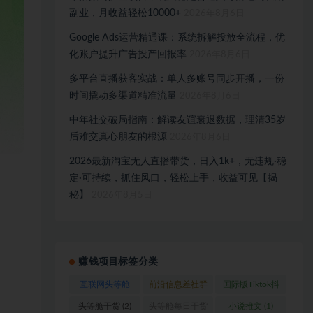
副业，月收益轻松10000+
2026年8月6日
Google Ads运营精通课：系统拆解投放全流程，优
化账户提升广告投产回报率
2026年8月6日
多平台直播获客实战：单人多账号同步开播，一份
时间撬动多渠道精准流量
2026年8月6日
中年社交破局指南：解读友谊衰退数据，理清35岁
后难交真心朋友的根源
2026年8月6日
2026最新淘宝无人直播带货，日入1k+，无违规·稳
定·可持续，抓住风口，轻松上手，收益可见【揭
秘】
2026年8月5日
赚钱项目标签分类
互联网头等舱
前沿信息差社群
国际版Tiktok抖
(1)
(1)
音运营
(1)
头等舱干货
(2)
头等舱每日干货
小说推文
(1)