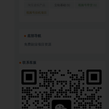
(1)
淘宝虚拟产品
立绘基础
(1)
视频号带货
(1)
(1)
视频号挂机项目
(1)
底部导航
免费副业项目资源
联系客服