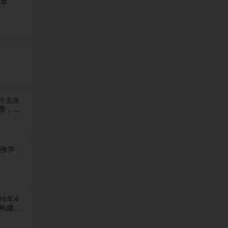
一单
图片去水
费，浏
于佛学，
6年4
块构建盈