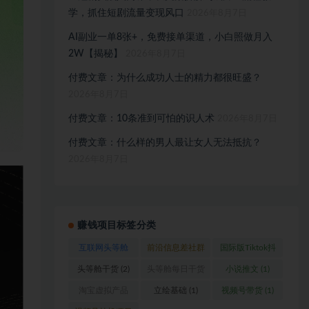
学，抓住短剧流量变现风口
2026年8月7日
AI副业一单8张+，免费接单渠道，小白照做月入
2W【揭秘】
2026年8月7日
付费文章：为什么成功人士的精力都很旺盛？
2026年8月7日
付费文章：10条准到可怕的识人术
2026年8月7日
付费文章：什么样的男人最让女人无法抵抗？
2026年8月7日
赚钱项目标签分类
互联网头等舱
前沿信息差社群
国际版Tiktok抖
(1)
(1)
音运营
(1)
头等舱干货
(2)
头等舱每日干货
小说推文
(1)
(1)
淘宝虚拟产品
立绘基础
(1)
视频号带货
(1)