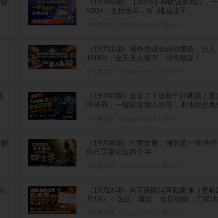
关键
（19745期）【2026】AI副业新风口，
投
500+，全程派单，0门槛直接干
中创网资源
2026-08-07
647
（19732期）海外游戏全自动搬砖，日入
1000+，全天无人值守，绿色稳定！
中创网资源
2026-08-06
910
收
（19730期）太香了！这款千问视频 / 
印神器，一键搞定烦人水印，本地完全免
览器拓展插件
中创网资源
2026-08-06
98
掌握
（19728期）付费文章：佛学第一弹:关
你只需要记住四个字
中创网资源
2026-08-06
469
实
（19726期）淘宝高阶运营私家课（更新2
相
月18）：选品、爆款、全店动销，三模
利闭环，月入破5万
中创网资源
2026-08-06
372