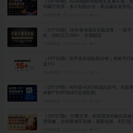
（19746期）2026电商04期淘宝直通车课｜
词爆打矩阵，多计划低出价，新品爆款差异化
放实操教学
中创网资源
2026-08-07
607
（19733期）26年落地项目实践首推，一部手
机，轻松日入500+，长期稳定
中创网资源
2026-08-06
17
（19731期）快手全自动短剧分销｜单账号日
益15+
中创网资源
2026-08-06
325
（19729期）AI内容+GEO实战白皮书。全面
AI量产SOP与GEO分发机制
中创网资源
2026-08-06
838
（19727期） 付费文章：相亲筛选对象的高效
用策略，全程落地可实操，规避短择、利己型
亲对象
中创网资源
2026-08-06
975