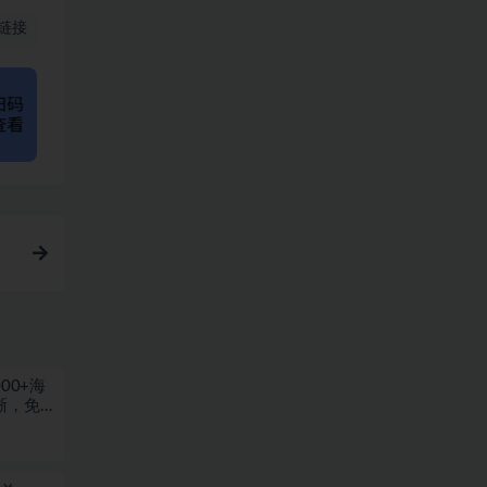
链接
00+海
晰，免