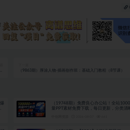
篇
下一篇
产
（9863期）厚涂人物-插画创作班：基础入门教程（8节课）
教程
吹爆
（19748期）免费良心办公站！全站1000
多
量PPT素材免费下载，每日更新，分类清
注册登录下载 爱PPT网
中创网资源
2026-08-07
661