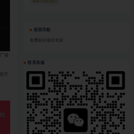
(1)
视频号挂机项目
(1)
底部导航
免费副业项目资源
广链
联系客服
就可