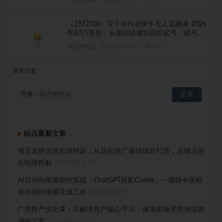
（19721期）宝子哥抖音快手无人直播课-2026
年8月5更新｜从基础搭建到高阶起号，稳号防
封技术，搭建自动化直播变现体系
中创网资源
2026-08-06
341
发表回复
登录...
后才能评论
站点最新文章
淘宝金牌运营实战特训：从选品推广落地爆款打造，店铺运营
全链路拆解
2026年8月7日
AI自动化电脑操控实战：ChatGPT搭配Codex，一键指令远程
自动操控电脑完成工作
2026年8月7日
广告投产优化课：详解洗投产核心手法，落地多场景投放提效
增收方案
2026年8月7日