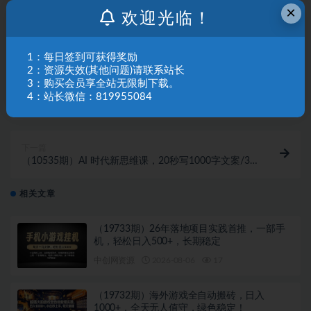
×
欢迎光临！
1：每日签到可获得奖励
2：资源失效(其他问题)请联系站长
3：购买会员享全站无限制下载。
上一篇
4：站长微信：819955084
（10529期）百家号无脑撸金新模式，傻瓜式操作，单
人月入1-3万！团队放大收益无上限！
下一篇
（10535期）AI 时代新思维课，20秒写1000字文案/3
分钟做可商用设计图/比专业还专业
相关文章
（19733期）26年落地项目实践首推，一部手
机，轻松日入500+，长期稳定
中创网资源
2026-08-06
17
（19732期）海外游戏全自动搬砖，日入
1000+，全天无人值守，绿色稳定！