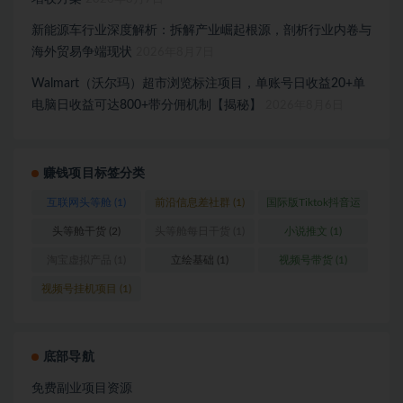
新能源车行业深度解析：拆解产业崛起根源，剖析行业内卷与
海外贸易争端现状
2026年8月7日
Walmart（沃尔玛）超市浏览标注项目，单账号日收益20+单
电脑日收益可达800+带分佣机制【揭秘】
2026年8月6日
赚钱项目标签分类
互联网头等舱
(1)
前沿信息差社群
(1)
国际版Tiktok抖音运
营
(1)
头等舱干货
(2)
头等舱每日干货
(1)
小说推文
(1)
淘宝虚拟产品
(1)
立绘基础
(1)
视频号带货
(1)
视频号挂机项目
(1)
底部导航
免费副业项目资源