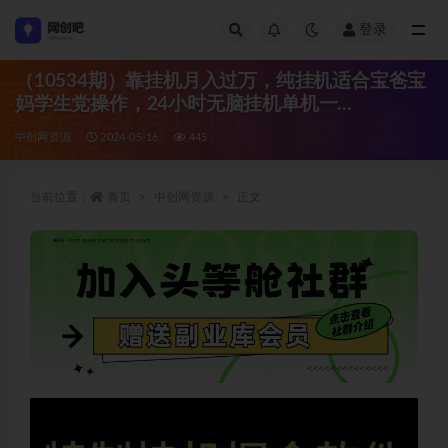
登录
全部
（10534期）靠挂机月入过万，纯挂机适合宝爸宝
妈学生党操作，24小时无脑挂机单机一…
中创网资源
2024-05-16
445
当前位置：
首页
中创网资源
正文