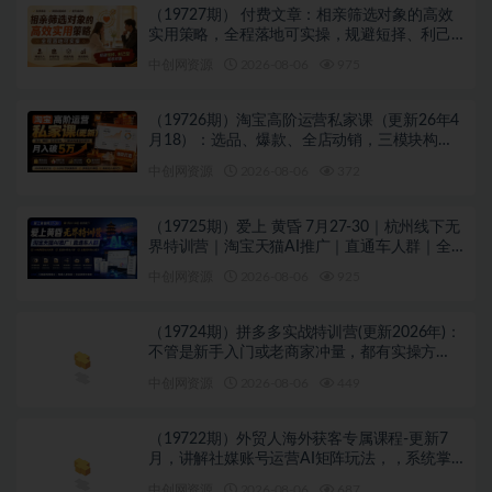
（19727期） 付费文章：相亲筛选对象的高效
实用策略，全程落地可实操，规避短择、利己
型相亲对象
中创网资源
2026-08-06
975
（19726期）淘宝高阶运营私家课（更新26年4
月18）：选品、爆款、全店动销，三模块构建
盈利闭环，月入破5万
中创网资源
2026-08-06
372
（19725期）爱上 黄昏 7月27-30｜杭州线下无
界特训营｜淘宝天猫AI推广｜直通车人群｜全
套PPT SOP思维导图资料包
中创网资源
2026-08-06
925
（19724期）拼多多实战特训营(更新2026年)：
不管是新手入门或老商家冲量，都有实操方
法，跟着学，少走弯路
中创网资源
2026-08-06
449
（19722期）外贸人海外获客专属课程-更新7
月，讲解社媒账号运营AI矩阵玩法，，系统掌
握海外客户开发全流程实战方法
中创网资源
2026-08-06
687