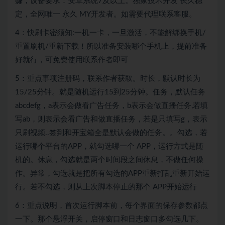
赚，设备要求：安卓系统7及以上。独家技术开发 长久稳
定，全网唯一 永久 MY开发者。如需要代理联系客服。
4：快刷卡密须知:一机一卡，一旦激活，不能解绑换手机/
重置刷机/重新下载！所以准备安装哪个手机上，提前准备
好就行，可免费使用联系作者即可
5：重点事项注册码，联系作者获取。时长，默认时长为
15/25分钟。就是随机运行15到25分钟。任务，默认任务
abcdefg，a表示会做看广告任务，b表示会做直播任务,若填
写ab，则表示会看广告和做直播任务，若是只填写g，表示
只刷视频..签到和开宝箱全是默认会做的任务。。勾选，若
运行哪个平台的APP，就勾选哪一个 APP，运行方式是随
机的。休息，勾选就是两个时间段之间休息，不做任何操
作。异常，勾选就是把所有勾选的APP重新打乱重新开始运
行。若不勾选，则从上次脚本停止的那个 APP开始运行
6：重点说明，首次运行脚本前，每个界面的保存参数都点
一下。那个悬浮开关，启停窗口和日志窗口多勾选几下。