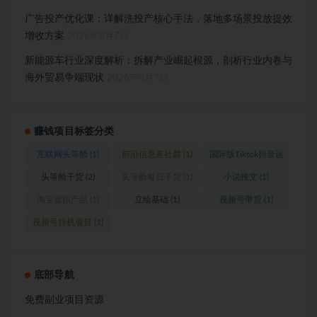
广告投产优化课：详解洗投产核心手法，落地多场景投放提效
增收方案
2026年8月7日
新能源车行业深度解析：拆解产业崛起根源，剖析行业内卷与
海外贸易争端现状
2026年8月7日
赚钱项目标签分类
互联网头等舱
(1)
前沿信息差社群
(1)
国际版Tiktok抖音运
营
(1)
头等舱干货
(2)
头等舱每日干货
(1)
小说推文
(1)
淘宝虚拟产品
(1)
立绘基础
(1)
视频号带货
(1)
视频号挂机项目
(1)
底部导航
免费副业项目资源