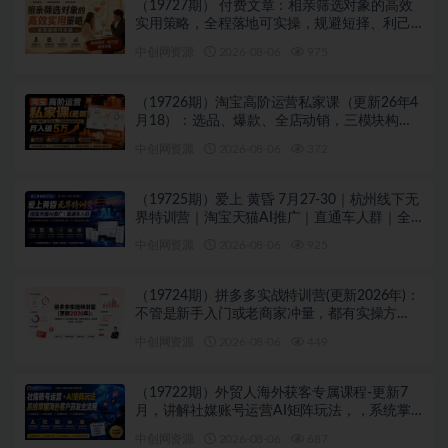
（19727期） 付费文章：相亲筛选对象的高效
实用策略，全程落地可实操，规避短择、利己
型相亲对象
中创网资源
2026-08-06
975
（19726期）淘宝高阶运营私家课（更新26年4
月18）：选品、爆款、全店动销，三模块构建
盈利闭环，月入破5万
中创网资源
2026-08-06
372
（19725期）爱上 黄昏 7月27-30｜杭州线下无
界特训营｜淘宝天猫AI推广｜直通车人群｜全
套PPT SOP思维导图资料包
中创网资源
2026-08-06
925
（19724期）拼多多实战特训营(更新2026年)：
不管是新手入门或老商家冲量，都有实操方
法，跟着学，少走弯路
中创网资源
2026-08-06
449
（19722期）外贸人海外获客专属课程-更新7
月，讲解社媒账号运营AI矩阵玩法，，系统掌
握海外客户开发全流程实战方法
中创网资源
2026-08-06
687