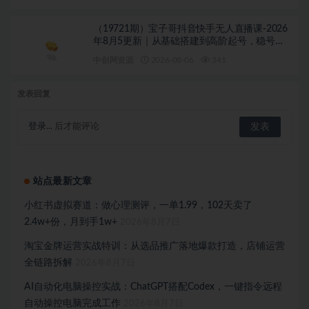
（19721期）宝子哥抖音快手无人直播课-2026
年8月5更新｜从基础搭建到高阶起号，稳号防
封技术，搭建自动化直播变现体系
中创网资源
2026-08-06
341
发表回复
登录...
后才能评论
站点最新文章
小红书虚拟赛道：做心理测评，一单1.99，102天卖了
2.4w+份，月到手1w+
2026年8月7日
淘宝金牌运营实战特训：从选品推广落地爆款打造，店铺运营
全链路拆解
2026年8月7日
AI自动化电脑操控实战：ChatGPT搭配Codex，一键指令远程
自动操控电脑完成工作
2026年8月7日