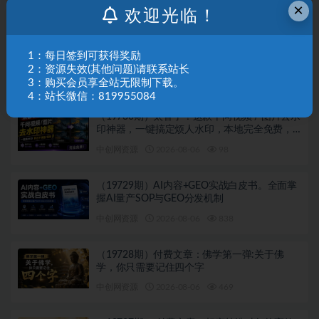
×
欢迎光临！
中创网资源
2026-08-06
910
（19731期）快手全自动短剧分销｜单账号日收
1：每日签到可获得奖励
益15+
2：资源失效(其他问题)请联系站长
中创网资源
2026-08-06
324
3：购买会员享全站无限制下载。
4：站长微信：819955084
（19730期）太香了！这款千问视频 / 图片去水
印神器，一键搞定烦人水印，本地完全免费，
浏览器拓展插件
中创网资源
2026-08-06
98
（19729期）AI内容+GEO实战白皮书。全面掌
握AI量产SOP与GEO分发机制
中创网资源
2026-08-06
838
（19728期）付费文章：佛学第一弹:关于佛
学，你只需要记住四个字
中创网资源
2026-08-06
469