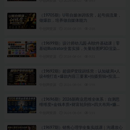
中创网资源
2026-08-05
845
（19705期）U哥自媒体训练营，起号搞流量，
做爆款，培养做自媒体能力
中创网资源
2026-08-05
218
（19699期）设计师幼儿园-AI软件基础课｜零
基础Illustrator全套实操，矢量绘图IP3D渲染配
套助教素材包
中创网资源
2026-08-04
921
（19692期）超级IP变现训练营：认知破局×人
设4维打造×爆款内容三要素×拍摄剪辑×投流放
大×全域变现×矩阵复制
中创网资源
2026-08-04
598
（19696期）2026新商业思维全体系：自测思
维维度×金钱本质×财富轮到你×四大布局×赚
100万1000万选人×股权坑×赛道
中创网资源
2026-08-04
511
（19697期）销售心理学全集实战课｜沟通攻心