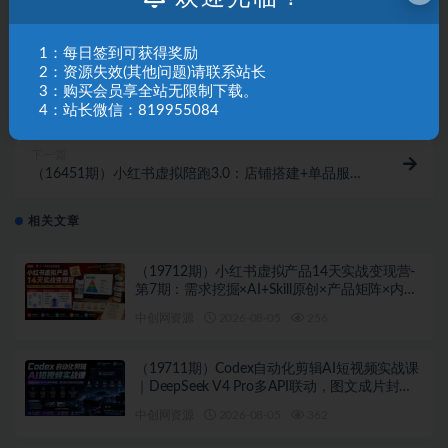
1：每日签到可获得奖励
2：资源失效(其他问题)请联系站长
上一篇
（16449期）AI系统入门课程，把握人工智能时代的职
3：购买会员享全站无限制下载。
业转型方向，优秀从业者月薪达3-5w
4：站长微信：819955084
下一篇
（16451期）小红书虚拟陪跑3.0：店铺搭建+单品服务
+细分铺货+选品技术，单店日入100+
相关文章
（19712期）小红书虚拟产品14天实战变现营-
第7期：需求挖掘×AI+Skill原创×产品矩阵×内容
笔记×一人公司进阶×全链路
中创网资源
2026-08-05
256
（19711期）Codex自动化剪辑AI短视频实战课
｜DeepSeek V4 Pro多API联动，图文成片封装
Skill全流程
中创网资源
2026-08-05
362