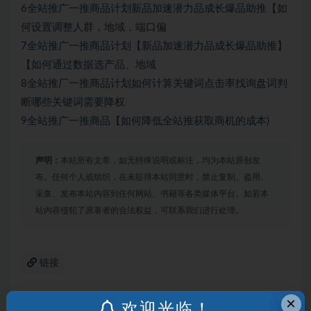
6全站推广一推商品计划新品加速潜力品成长爆品助推【如
何设置调整人群，地域，端口偏
7全站推广一推商品计划【新品加速潜力品成长爆品助推】
【如何通过数据选产品、地域
8全站推厂一推商品计划如何计算关键词点击率找询盘词判
断哪些关键词需要降权
9全站推广一推商品【如何降低全站推获取商机的成本)
声明：
本站所有文章，如无特殊说明或标注，均为本站原创发
布。任何个人或组织，在未征得本站同意时，禁止复制、盗用、
采集、发布本站内容到任何网站、书籍等各类媒体平台。如若本
站内容侵犯了原著者的合法权益，可联系我们进行处理。
链接
×
欢迎光临！