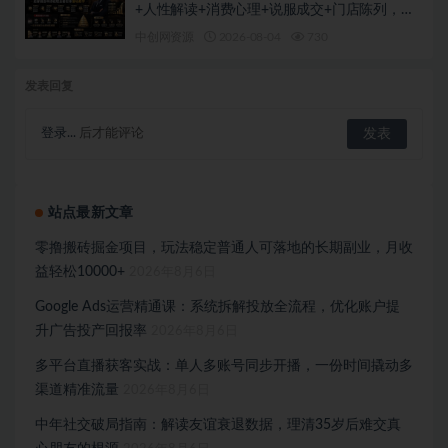
+人性解读+消费心理+说服成交+门店陈列，拓
客裂变年终收现全套实体落地教学
中创网资源
2026-08-04
730
发表回复
登录...
后才能评论
站点最新文章
零撸搬砖掘金项目，玩法稳定普通人可落地的长期副业，月收
益轻松10000+
2026年8月6日
Google Ads运营精通课：系统拆解投放全流程，优化账户提
升广告投产回报率
2026年8月6日
多平台直播获客实战：单人多账号同步开播，一份时间撬动多
渠道精准流量
2026年8月6日
中年社交破局指南：解读友谊衰退数据，理清35岁后难交真