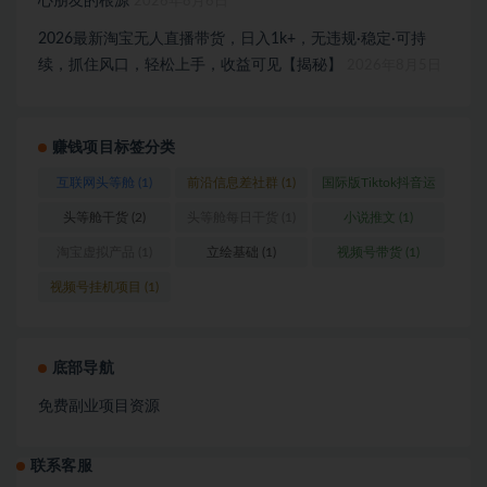
心朋友的根源
2026年8月6日
2026最新淘宝无人直播带货，日入1k+，无违规·稳定·可持
续，抓住风口，轻松上手，收益可见【揭秘】
2026年8月5日
赚钱项目标签分类
互联网头等舱
(1)
前沿信息差社群
(1)
国际版Tiktok抖音运
营
(1)
头等舱干货
(2)
头等舱每日干货
(1)
小说推文
(1)
淘宝虚拟产品
(1)
立绘基础
(1)
视频号带货
(1)
视频号挂机项目
(1)
底部导航
免费副业项目资源
联系客服