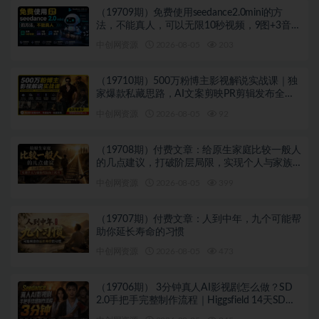
（19709期）免费使用seedance2.0mini的方
法，不能真人，可以无限10秒视频，9图+3音频
参考
中创网资源
2026-08-05
203
（19710期）500万粉博主影视解说实战课｜独
家爆款私藏思路，AI文案剪映PR剪辑发布全流
程教学
中创网资源
2026-08-05
92
（19708期）付费文章：给原生家庭比较一般人
的几点建议，打破阶层局限，实现个人与家族
代际向上跃升
中创网资源
2026-08-05
399
（19707期）付费文章：人到中年，九个可能帮
助你延长寿命的习惯
中创网资源
2026-08-05
473
（19706期） 3分钟真人AI影视剧怎么做？SD
2.0手把手完整制作流程｜Higgsfield 14天SD
2.0/2.5无限生成