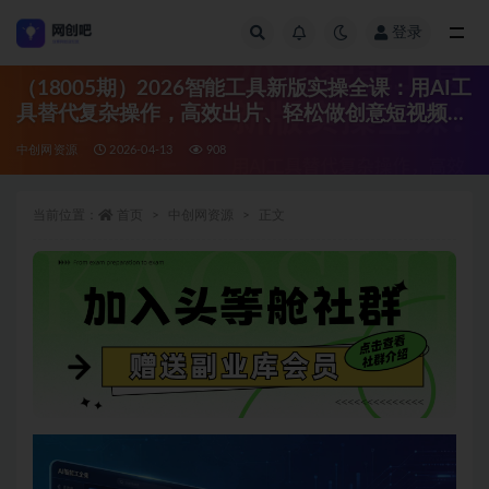
登录
全部
（18005期）2026智能工具新版实操全课：用AI工
具替代复杂操作，高效出片、轻松做创意短视频出
圈
中创网资源
2026-04-13
908
当前位置：
首页
中创网资源
正文