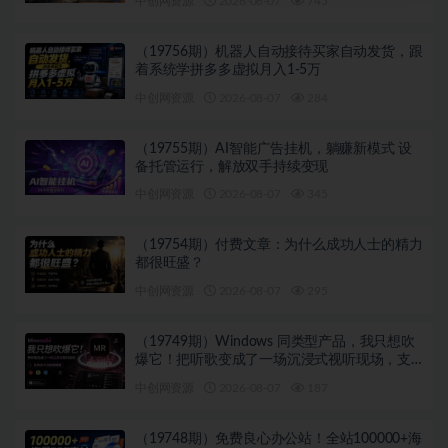
中创网资源
2026-08-07
745
（19756期）机器人自动接待买家自动发货，跟
着系统学拼多多虚拟月入1-5万
中创网资源
2026-08-07
284
（19755期）AI智能广告挂机，躺赚新模式 设
备托管运行，解放双手持续变现
中创网资源
2026-08-07
345
（19754期）付费文章：为什么成功人士的精力
都很旺盛？
中创网资源
2026-08-07
295
（19749期）Windows 同类型产品，我只想吹
爆它！把听歌变成了一场沉浸式视听现场，支
持多平台歌单播放 Mineradio
中创网资源
2026-08-07
187
（19748期）免费良心办公站！全站100000+海