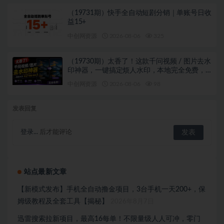
（19731期）快手全自动短剧分销｜单账号日收
益15+
中创网资源
2026-08-06
325
（19730期）太香了！这款千问视频 / 图片去水
印神器，一键搞定烦人水印，本地完全免费，
浏览器拓展插件
中创网资源
2026-08-06
98
发表回复
登录...
后才能评论
站点最新文章
【新模式发布】手机全自动撸金项目，3台手机一天200+，保
姆级教程及全套工具【揭秘】
2026年8月7日
迅雷搜索拉新项目，最高16每单！不限量级人人可冲，零门