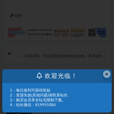
链接
上一篇
（18003期）手机短视频拍摄剪辑全攻略：零基础学稳
定器运镜 + 剪映实操，小白快速变高手
×
下一篇
欢迎光临！
（18006期）AI漫剧制作系统课：0基础从0到1学会AI
制作，掌握剧本、角色、分镜、剪辑全套技能，轻松做
号变现
相关文章
1：每日签到可获得奖励
2：资源失效(其他问题)请联系站长
3：购买会员享全站无限制下载。
（19757期）Walmart（沃尔玛）超市浏览标注
4：站长微信：819955084
项目，单账号日收益20+ 单电脑日收益可达
1000+带分佣机制