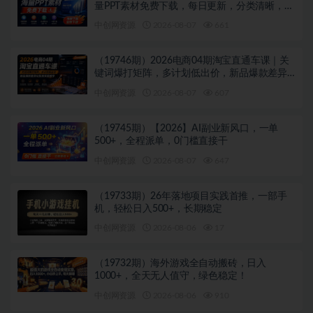
量PPT素材免费下载，每日更新，分类清晰，免
注册登录下载 爱PPT网
中创网资源
2026-08-07
661
（19746期）2026电商04期淘宝直通车课｜关
键词爆打矩阵，多计划低出价，新品爆款差异
化投放实操教学
中创网资源
2026-08-07
607
（19745期）【2026】AI副业新风口，一单
500+，全程派单，0门槛直接干
中创网资源
2026-08-07
647
（19733期）26年落地项目实践首推，一部手
机，轻松日入500+，长期稳定
中创网资源
2026-08-06
17
（19732期）海外游戏全自动搬砖，日入
1000+，全天无人值守，绿色稳定！
中创网资源
2026-08-06
910