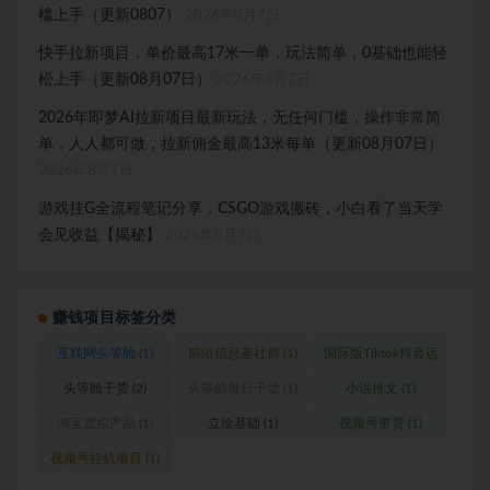
槛上手（更新0807）
2026年8月7日
快手拉新项目，单价最高17米一单，玩法简单，0基础也能轻
松上手（更新08月07日）
2026年8月7日
2026年即梦AI拉新项目最新玩法，无任何门槛，操作非常简
单，人人都可做，拉新佣金最高13米每单（更新08月07日）
2026年8月7日
游戏挂G全流程笔记分享，CSGO游戏搬砖，小白看了当天学
会见收益【揭秘】
2026年8月7日
赚钱项目标签分类
互联网头等舱
(1)
前沿信息差社群
(1)
国际版Tiktok抖音运
营
(1)
头等舱干货
(2)
头等舱每日干货
(1)
小说推文
(1)
淘宝虚拟产品
(1)
立绘基础
(1)
视频号带货
(1)
视频号挂机项目
(1)