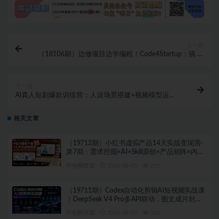
上一篇
（18106期）边做项目边学编程！Code4Startup：搞 AI
应用、搭 SaaS，科技小白也能入门
下一篇
AI真人短剧爆款训练营：人设场景搭建+视频模型运
用，手把手教你做短剧变现
相关文章
（19712期）小红书虚拟产品14天实战变现营-
第7期：需求挖掘×AI+Skill原创×产品矩阵×内容
笔记×一人公司进阶×全链路
中创网资源
2026-08-05
255
（19711期）Codex自动化剪辑AI短视频实战课
｜DeepSeek V4 Pro多API联动，图文成片封装
Skill全流程
中创网资源
2026-08-05
362