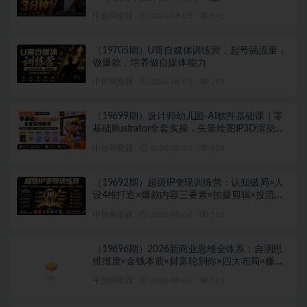
2.0/2.5无限生成
中创网资源
2026-08-05
845
（19705期）U哥自媒体训练营，起号搞流量，
做爆款，培养做自媒体能力
中创网资源
2026-08-05
218
（19699期）设计师幼儿园-AI软件基础课｜零
基础Illustrator全套实操，矢量绘图IP3D渲染配
套助教素材包
中创网资源
2026-08-04
921
（19692期）超级IP变现训练营：认知破局×人
设4维打造×爆款内容三要素×拍摄剪辑×投流放
大×全域变现×矩阵复制
中创网资源
2026-08-04
598
（19696期）2026新商业思维全体系：自测思
维维度×金钱本质×财富轮到你×四大布局×赚
100万1000万选人×股权坑×赛道
中创网资源
2026-08-04
511