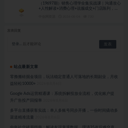
（19697期）销售心理学全集实战课｜沟通攻心
+人性解读+消费心理+说服成交+门店陈列，拓
客裂变年终收现全套实体落地教学
中创网资源
2026-08-04
730
发表回复
登录...
后才能评论
站点最新文章
零撸搬砖掘金项目，玩法稳定普通人可落地的长期副业，月收
益轻松10000+
2026年8月6日
Google Ads运营精通课：系统拆解投放全流程，优化账户提
升广告投产回报率
2026年8月6日
多平台直播获客实战：单人多账号同步开播，一份时间撬动多
渠道精准流量
2026年8月6日
中年社交破局指南：解读友谊衰退数据，理清35岁后难交真