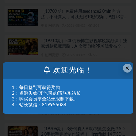
（19709期）免费使用seedance2.0mini的方
法，不能真人，可以无限10秒视频，9图+3音频
参考
中创网资源
2026-08-05
203
（19710期）500万粉博主影视解说实战课｜独
家爆款私藏思路，AI文案剪映PR剪辑发布全流
程教学
中创网资源
2026-08-05
92
×
欢迎光临！
（19708期）付费文章：给原生家庭比较一般人
的几点建议，打破阶层局限，实现个人与家族
代际向上跃升
中创网资源
2026-08-05
399
1：每日签到可获得奖励
2：资源失效(其他问题)请联系站长
3：购买会员享全站无限制下载。
（19707期）付费文章：人到中年，九个可能帮
4：站长微信：819955084
助你延长寿命的习惯
中创网资源
2026-08-05
473
（19706期） 3分钟真人AI影视剧怎么做？SD
2.0手把手完整制作流程｜Higgsfield 14天SD