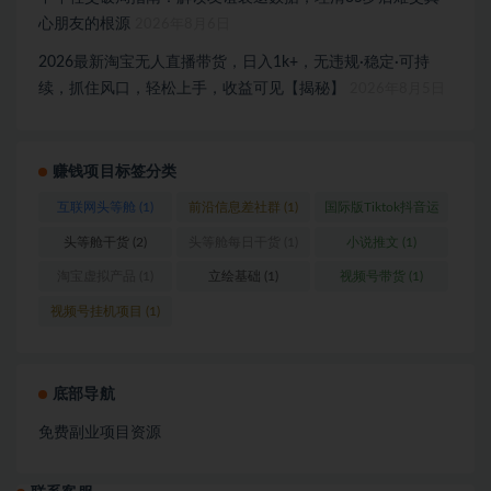
心朋友的根源
2026年8月6日
2026最新淘宝无人直播带货，日入1k+，无违规·稳定·可持
续，抓住风口，轻松上手，收益可见【揭秘】
2026年8月5日
赚钱项目标签分类
互联网头等舱
(1)
前沿信息差社群
(1)
国际版Tiktok抖音运
营
(1)
头等舱干货
(2)
头等舱每日干货
(1)
小说推文
(1)
淘宝虚拟产品
(1)
立绘基础
(1)
视频号带货
(1)
视频号挂机项目
(1)
底部导航
免费副业项目资源