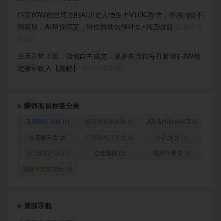
抖音80W粉丝博主的AI历史人物生平VLOG教学，不用拍摄不
用露脸，AI帮你搞定，轻松解锁伙伴计划+精选收益
2026年8
月6日
白天正常上班，店铺自主成交，做多多虚拟每月新增1-3W稳
定被动收入【揭秘】
2026年8月6日
赚钱项目标签分类
互联网头等舱
(1)
前沿信息差社群
(1)
国际版Tiktok抖音运
营
(1)
头等舱干货
(2)
头等舱每日干货
(1)
小说推文
(1)
淘宝虚拟产品
(1)
立绘基础
(1)
视频号带货
(1)
视频号挂机项目
(1)
底部导航