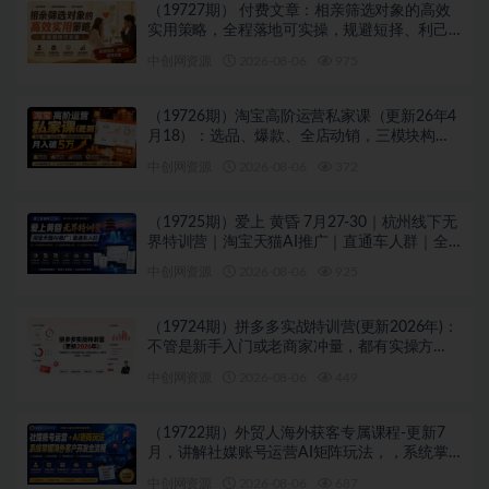
（19727期） 付费文章：相亲筛选对象的高效
实用策略，全程落地可实操，规避短择、利己
型相亲对象
中创网资源
2026-08-06
975
（19726期）淘宝高阶运营私家课（更新26年4
月18）：选品、爆款、全店动销，三模块构建
盈利闭环，月入破5万
中创网资源
2026-08-06
372
（19725期）爱上 黄昏 7月27-30｜杭州线下无
界特训营｜淘宝天猫AI推广｜直通车人群｜全
套PPT SOP思维导图资料包
中创网资源
2026-08-06
925
（19724期）拼多多实战特训营(更新2026年)：
不管是新手入门或老商家冲量，都有实操方
法，跟着学，少走弯路
中创网资源
2026-08-06
449
（19722期）外贸人海外获客专属课程-更新7
月，讲解社媒账号运营AI矩阵玩法，，系统掌
握海外客户开发全流程实战方法
中创网资源
2026-08-06
687