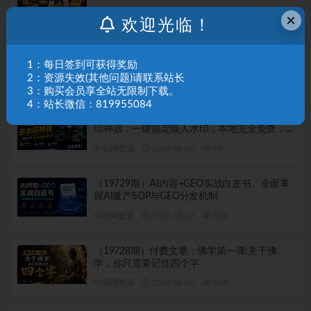
中创网资源
2026-08-06
910
×
欢迎光临！
（19731期）快手全自动短剧分销｜单账号日收
益15+
1：每日签到可获得奖励
2：资源失效(其他问题)请联系站长
中创网资源
2026-08-06
324
3：购买会员享全站无限制下载。
4：站长微信：819955084
（19730期）太香了！这款千问视频 / 图片去水
印神器，一键搞定烦人水印，本地完全免费，
浏览器拓展插件
中创网资源
2026-08-06
98
（19729期）AI内容+GEO实战白皮书。全面掌
握AI量产SOP与GEO分发机制
中创网资源
2026-08-06
838
（19728期）付费文章：佛学第一弹:关于佛
学，你只需要记住四个字
中创网资源
2026-08-06
469