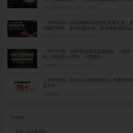
平台歌单播放 Mineradio
中创网资源
2026-08-07
187
（19746期）2026电商04期淘宝直通车课｜
词爆打矩阵，多计划低出价，新品爆款差异化
放实操教学
中创网资源
2026-08-07
607
（19733期）26年落地项目实践首推，一部手
机，轻松日入500+，长期稳定
中创网资源
2026-08-06
17
（19731期）快手全自动短剧分销｜单账号日
益15+
中创网资源
2026-08-06
326
发表回复
登录...
后才能评论