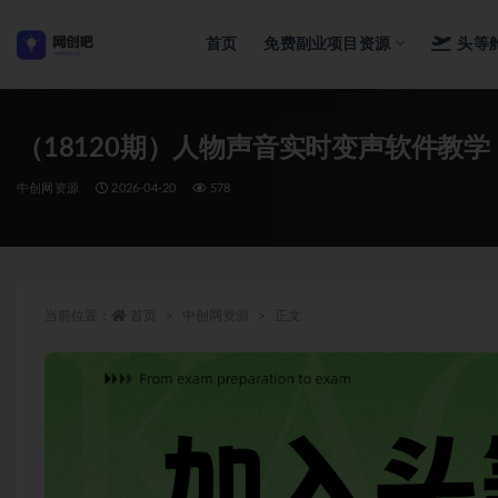
首页
免费副业项目资源
头等
全部
（18120期）人物声音实时变声软件教
中创网资源
2026-04-20
578
当前位置：
首页
中创网资源
正文