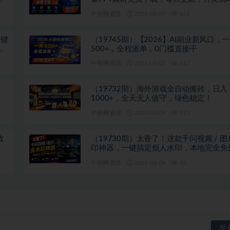
注册登录下载 爱PPT网
中创网资源
2026-08-07
661
关键
（19745期）【2026】AI副业新风口，
投
500+，全程派单，0门槛直接干
中创网资源
2026-08-07
647
（19732期）海外游戏全自动搬砖，日入
1000+，全天无人值守，绿色稳定！
中创网资源
2026-08-06
910
收
（19730期）太香了！这款千问视频 / 
印神器，一键搞定烦人水印，本地完全免
览器拓展插件
中创网资源
2026-08-06
98