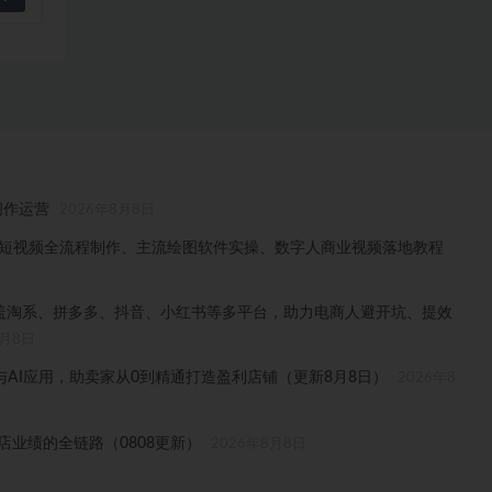
创作运营
2026年8月8日
门、短视频全流程制作、主流绘图软件实操、数字人商业视频落地教程
，覆盖淘系、拼多多、抖音、小红书等多平台，助力电商人避开坑、提效
8月8日
AI应用，助卖家从0到精通打造盈利店铺（更新8月8日）
2026年8
门店业绩的全链路（0808更新）
2026年8月8日