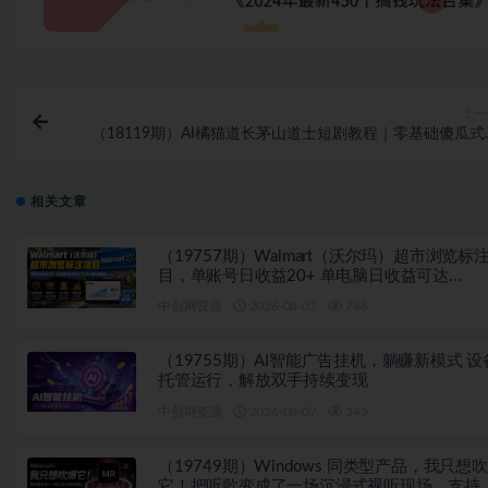
上一
（18119期）AI橘猫道长茅山道士短剧教程｜零基础傻瓜式
作，AI一键生成古风玄幻爆款短视频快速变
相关文章
（19757期）Walmart（沃尔玛）超市浏览标
目，单账号日收益20+ 单电脑日收益可达
1000+带分佣机制
中创网资源
2026-08-07
746
（19755期）AI智能广告挂机，躺赚新模式 设
托管运行，解放双手持续变现
中创网资源
2026-08-07
345
（19749期）Windows 同类型产品，我只想
它！把听歌变成了一场沉浸式视听现场，支持