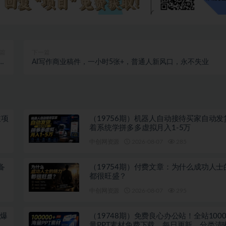
篇
下一篇
操
AI写作商业稿件，一小时5张+，普通人新风口，永不失业
现
注项
（19756期）机器人自动接待买家自动发
着系统学拼多多虚拟月入1-5万
中创网资源
2026-08-07
285
备
（19754期）付费文章：为什么成功人士
都很旺盛？
中创网资源
2026-08-07
295
吹爆
（19748期）免费良心办公站！全站1000
多
量PPT素材免费下载，每日更新，分类清