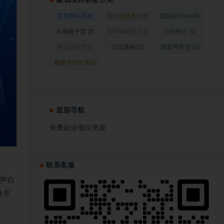
赚钱项目标签分类
互联网头等舱
前沿信息差社群
国际版Tiktok抖
(1)
(1)
音运营
(1)
头等舱干货
(2)
头等舱每日干货
小说推文
(1)
(1)
淘宝虚拟产品
立绘基础
(1)
视频号带货
(1)
(1)
视频号挂机项目
(1)
底部导航
免费副业项目资源
联系客服
声自
补充