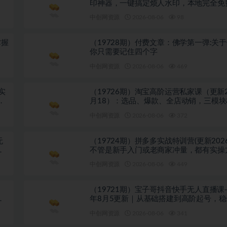
印神器，一键搞定烦人水印，本地完全免
览器拓展插件
中创网资源
2026-08-06
98
掌握
（19728期）付费文章：佛学第一弹:关
你只需要记住四个字
中创网资源
2026-08-06
469
实
（19726期）淘宝高阶运营私家课（更新2
相
月18）：选品、爆款、全店动销，三模
利闭环，月入破5万
中创网资源
2026-08-06
372
无
（19724期）拼多多实战特训营(更新202
套
不管是新手入门或老商家冲量，都有实操
跟着学，少走弯路
中创网资源
2026-08-06
449
（19721期）宝子哥抖音快手无人直播课-2
握
年8月5更新｜从基础搭建到高阶起号，
技术，搭建自动化直播变现体系
中创网资源
2026-08-06
341