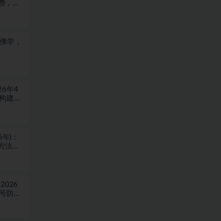
费，浏
于佛学，
6年4
块构建盈
6年)：
方法，
026
稳号防封