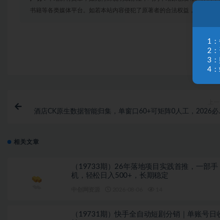
书籍等各类媒体平台。如若本站内容侵犯了原著者的合法权益，可联系我
1
2
3
4：
上一
酒店CK原生数据智能归集，单窗口60+可矩阵0人工，2026必
蓝海小众项目【揭秘
相关文章
（19733期）26年落地项目实践首推，一部手
机，轻松日入500+，长期稳定
中创网资源
2026-08-06
14
（19731期）快手全自动短剧分销｜单账号日