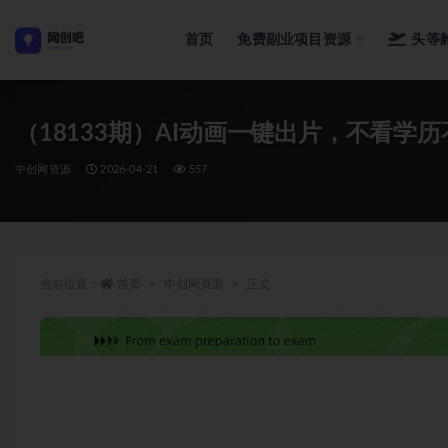
首页
免费副业项目资源
头等
全部
（18133期）AI动画一键出片，不看学
中创网资源
2026-04-21
557
当前位置：
首页
中创网资源
正文