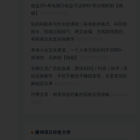
收益20+单电脑日收益可达800+带分佣机制【揭
秘】
2026年8月6日
短剧AI剧本写作全阶课程｜标准剧本格式、AI写剧
指令、投稿过稿技巧、网文改编、主线剧情把控、
审稿避坑全套实操教学
2026年8月6日
单身小众交友赛道，一个人每天轻松到手1000+，
落地快、见效稳【揭秘】
2026年8月6日
全网主流广告投放课，腾讯ADQ / 抖音 / 快手 / B
站实操教学，手把手教投手赚钱变现，全套变现拆
解稳定出单
2026年8月6日
付费文章：相亲筛选对象的高效实用策略
2026年8
月6日
赚钱项目标签分类