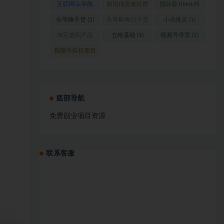
互联网头等舱
前沿信息差社群
国际版Tiktok抖
(1)
(1)
音运营
(1)
头等舱干货
(2)
头等舱每日干货
小说推文
(1)
(1)
淘宝虚拟产品
立绘基础
(1)
视频号带货
(1)
(1)
视频号挂机项目
(1)
底部导航
免费副业项目资源
联系客服
、