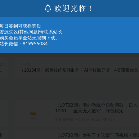
们进行处理。
欢迎光临！
：每日签到可获得奖励
：资源失效(其他问题)请联系站长
：购买会员享全站无限制下载。
站长微信：819955084
篇
下一篇
做
（18134期）颠覆传统影视制作！AI全程编导演，4节课带你从
】
产出高质量电影短剧，零成本起号变现
（19732期）海外游戏全自动搬砖，日入
1000+，全天无人值守，绿色稳定！
中创网资源
2026-08-06
910
收
（19730期）太香了！这款千问视频 / 