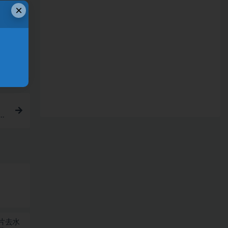
×
链接
零
图片去水