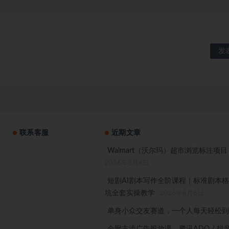
联系客服
近期文章
Walmart（沃尔玛）超市浏览标注项
2026年8月6日
短剧AI剧本写作全阶课程｜标准剧本
坑全套实操教学
2026年8月6日
单身小众交友赛道，一个人每天轻松到手