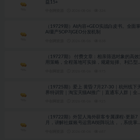
益15+
中创网资源
2026-08-06
324
（19729期）AI内容+GEO实战白皮书。全面
AI量产SOP与GEO分发机制
中创网资源
2026-08-06
838
（19727期） 付费文章：相亲筛选对象的高效
用策略，全程落地可实操，规避短择、利己型
亲对象
中创网资源
2026-08-06
975
（19725期）爱上 黄昏 7月27-30｜杭州线下
界特训营｜淘宝天猫AI推广｜直通车人群｜全
PPT SOP思维导图资料包
中创网资源
2026-08-06
925
（19722期）外贸人海外获客专属课程-更新7
月，讲解社媒账号运营AI矩阵玩法，，系统掌
海外客户开发全流程实战方法
中创网资源
2026-08-06
687