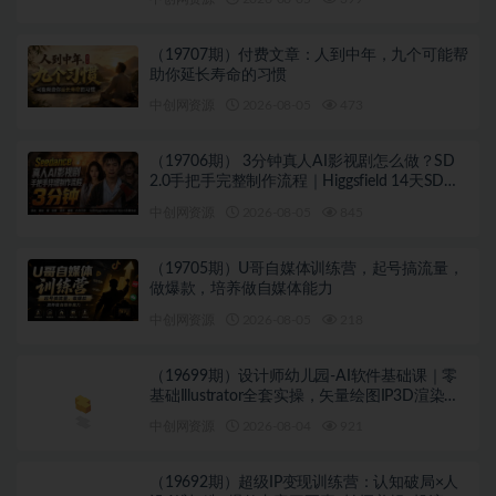
（19707期）付费文章：人到中年，九个可能帮
助你延长寿命的习惯
中创网资源
2026-08-05
473
（19706期） 3分钟真人AI影视剧怎么做？SD
2.0手把手完整制作流程｜Higgsfield 14天SD
2.0/2.5无限生成
中创网资源
2026-08-05
845
（19705期）U哥自媒体训练营，起号搞流量，
做爆款，培养做自媒体能力
中创网资源
2026-08-05
218
（19699期）设计师幼儿园-AI软件基础课｜零
基础Illustrator全套实操，矢量绘图IP3D渲染配
套助教素材包
中创网资源
2026-08-04
921
（19692期）超级IP变现训练营：认知破局×人