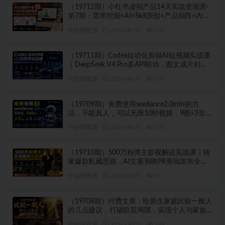
（19712期）小红书虚拟产品14天实战变现营-
第7期：需求挖掘×AI+Skill原创×产品矩阵×内容
笔记×一人公司进阶×全链路
中创网资源
2026-08-05
255
（19711期）Codex自动化剪辑AI短视频实战课
｜DeepSeek V4 Pro多API联动，图文成片封装
Skill全流程
中创网资源
2026-08-05
362
（19709期）免费使用seedance2.0mini的方
法，不能真人，可以无限10秒视频，9图+3音频
参考
中创网资源
2026-08-05
203
（19710期）500万粉博主影视解说实战课｜独
家爆款私藏思路，AI文案剪映PR剪辑发布全流
程教学
中创网资源
2026-08-05
92
（19708期）付费文章：给原生家庭比较一般人
的几点建议，打破阶层局限，实现个人与家族
代际向上跃升
中创网资源
2026-08-05
399