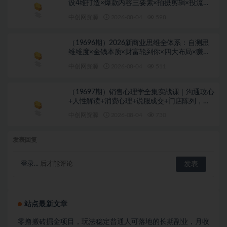
设4维打造×爆款内容三要素×拍摄剪辑×投流放
大×全域变现×矩阵复制
中创网资源
2026-08-04
598
（19696期）2026新商业思维全体系：自测思
维维度×金钱本质×财富轮到你×四大布局×赚
100万1000万选人×股权坑×赛道
中创网资源
2026-08-04
511
（19697期）销售心理学全集实战课｜沟通攻心
+人性解读+消费心理+说服成交+门店陈列，拓
客裂变年终收现全套实体落地教学
中创网资源
2026-08-04
730
发表回复
登录...
后才能评论
站点最新文章
零撸搬砖掘金项目，玩法稳定普通人可落地的长期副业，月收