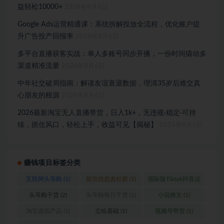
益轻松10000+
2026年8月6日
Google Ads运营精通课：系统拆解投放全流程，优化账户提
升广告投产回报率
2026年8月6日
多平台直播获客实战：单人多账号同步开播，一份时间撬动多
渠道精准流量
2026年8月6日
中年社交破局指南：解读友谊衰退数据，理清35岁后难交真
心朋友的根源
2026年8月6日
2026最新淘宝无人直播带货，日入1k+，无违规·稳定·可持
续，抓住风口，轻松上手，收益可见【揭秘】
2026年8月5日
赚钱项目标签分类
互联网头等舱
(1)
前沿信息差社群
(1)
国际版Tiktok抖音运
营
(1)
头等舱干货
(2)
头等舱每日干货
(1)
小说推文
(1)
淘宝虚拟产品
(1)
立绘基础
(1)
视频号带货
(1)