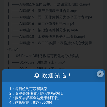
│ ├── AI赋能13-纵向合并、一次设置长期自动.mp4
│ ├── AI赋能14：资产负债表专业合并.mp4
│ ├── AI赋能15：同一工作簿拆分为多个工作表.mp4
│ ├── AI赋能16：单工作簿按列拆分.mp4
│ ├── AI赋能17：按指定条件拆分多表.mp4
│ ├── AI赋能18：工资表快速拆分为工资条.mp4
│ └── AI赋能19：WORD实操：表格拆分核心快捷操
作.mp4
├── 05.Power BI财务数据可视化与分析实战
│ ├── 01-Power BI概述（上）.mp4
│ ├── 02-Power BI概述（下）.mp4
×
欢迎光临！
│ ├── 03-Power BI注册及界面介绍.mp4
│ ├── 04-PowerQuery介绍.mp4
│ ├── 05-数据清洗的思维和基本方法.mp4
1：每日签到可获得奖励
2：资源失效(其他问题)请联系站长
│ ├── 06-管理费用清洗思路及方法（上）.mp4
3：购买会员享全站无限制下载。
│ ├── 07-管理费用清洗思路及方法（下）.mp4
4：站长微信：819955084