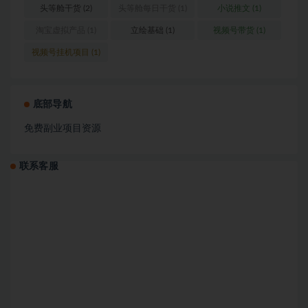
营
(1)
头等舱干货
(2)
头等舱每日干货
(1)
小说推文
(1)
淘宝虚拟产品
(1)
立绘基础
(1)
视频号带货
(1)
视频号挂机项目
(1)
底部导航
免费副业项目资源
联系客服