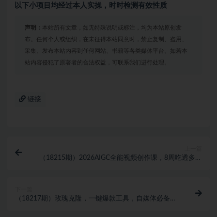
以下小项目均经过本人实操，时时检测有效性质
声明：
本站所有文章，如无特殊说明或标注，均为本站原创发
布。任何个人或组织，在未征得本站同意时，禁止复制、盗用、
采集、发布本站内容到任何网站、书籍等各类媒体平台。如若本
站内容侵犯了原著者的合法权益，可联系我们进行处理。
链接
上一篇
（18215期）2026AIGC全能视频创作课，8周吃透多赛
道创作+变现，零基础也能高效出片接单
下一篇
（18217期）玫瑰克隆，一键爆款工具，自媒体必备神
器，50多个功能的教程