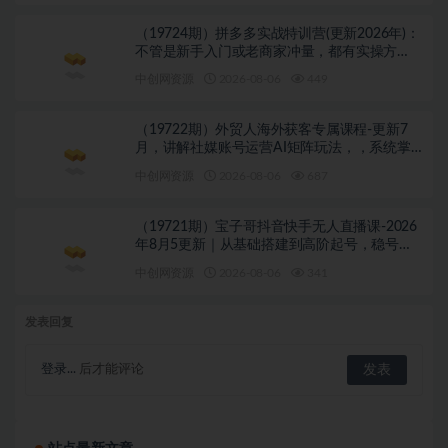
（19724期）拼多多实战特训营(更新2026年)：
不管是新手入门或老商家冲量，都有实操方
法，跟着学，少走弯路
中创网资源
2026-08-06
449
（19722期）外贸人海外获客专属课程-更新7
月，讲解社媒账号运营AI矩阵玩法，，系统掌
握海外客户开发全流程实战方法
中创网资源
2026-08-06
687
（19721期）宝子哥抖音快手无人直播课-2026
年8月5更新｜从基础搭建到高阶起号，稳号防
封技术，搭建自动化直播变现体系
中创网资源
2026-08-06
341
发表回复
登录...
后才能评论