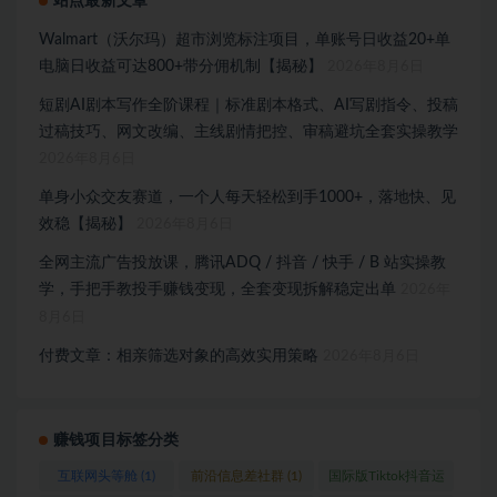
站点最新文章
Walmart（沃尔玛）超市浏览标注项目，单账号日收益20+单
电脑日收益可达800+带分佣机制【揭秘】
2026年8月6日
短剧AI剧本写作全阶课程｜标准剧本格式、AI写剧指令、投稿
过稿技巧、网文改编、主线剧情把控、审稿避坑全套实操教学
2026年8月6日
单身小众交友赛道，一个人每天轻松到手1000+，落地快、见
效稳【揭秘】
2026年8月6日
全网主流广告投放课，腾讯ADQ / 抖音 / 快手 / B 站实操教
学，手把手教投手赚钱变现，全套变现拆解稳定出单
2026年
8月6日
付费文章：相亲筛选对象的高效实用策略
2026年8月6日
赚钱项目标签分类
互联网头等舱
(1)
前沿信息差社群
(1)
国际版Tiktok抖音运