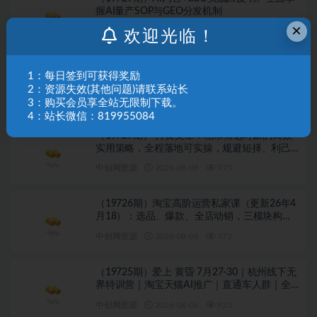
握AI量产SOP与GEO分发机制
×
中创网资源
2026-08-06
838
欢迎光临！
（19728期）付费文章：佛学第一弹:关于佛
1：每日签到可获得奖励
学，你只需要记住四个字
2：资源失效(其他问题)请联系站长
中创网资源
2026-08-06
469
3：购买会员享全站无限制下载。
4：站长微信：819955084
（19727期） 付费文章：相亲筛选对象的高效
实用策略，全程落地可实操，规避短择、利己
型相亲对象
中创网资源
2026-08-06
975
（19726期）淘宝高阶运营私家课（更新26年4
月18）：选品、爆款、全店动销，三模块构建
盈利闭环，月入破5万
中创网资源
2026-08-06
372
（19725期）爱上 黄昏 7月27-30｜杭州线下无
界特训营｜淘宝天猫AI推广｜直通车人群｜全
套PPT SOP思维导图资料包
中创网资源
2026-08-06
925