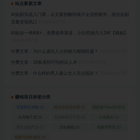
站点最新文章
AI短剧实战入门课，从文案拆解到成片全流程教学，抓住短剧
流量变现风口
2026年8月7日
AI副业一单8张+，免费接单渠道，小白照做月入2W【揭秘】
2026年8月7日
付费文章：为什么成功人士的精力都很旺盛？
2026年8月7日
付费文章：10条准到可怕的识人术
2026年8月7日
付费文章：什么样的男人最让女人无法抵抗？
2026年8月7日
赚钱项目标签分类
互联网头等舱
(1)
前沿信息差社群
(1)
国际版Tiktok抖音运
营
(1)
头等舱干货
(2)
头等舱每日干货
(1)
小说推文
(1)
淘宝虚拟产品
(1)
立绘基础
(1)
视频号带货
(1)
视频号挂机项目
(1)