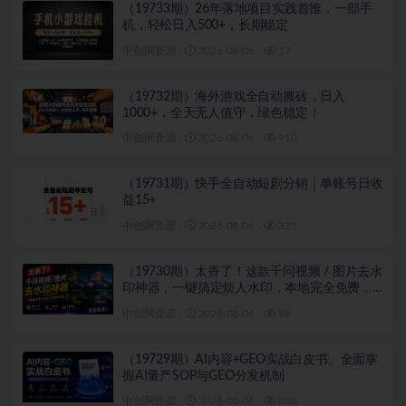
（19733期）26年落地项目实践首推，一部手
机，轻松日入500+，长期稳定
中创网资源
2026-08-06
17
（19732期）海外游戏全自动搬砖，日入
1000+，全天无人值守，绿色稳定！
中创网资源
2026-08-06
910
（19731期）快手全自动短剧分销｜单账号日收
益15+
中创网资源
2026-08-06
325
（19730期）太香了！这款千问视频 / 图片去水
印神器，一键搞定烦人水印，本地完全免费，
浏览器拓展插件
中创网资源
2026-08-06
98
（19729期）AI内容+GEO实战白皮书。全面掌
握AI量产SOP与GEO分发机制
中创网资源
2026-08-06
838