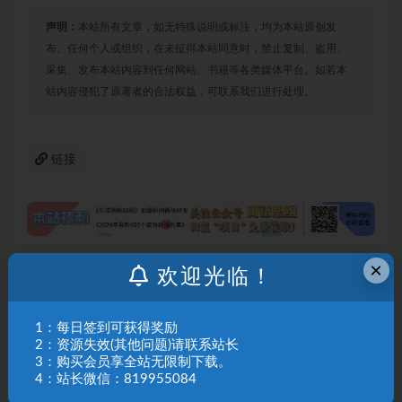
声明：
本站所有文章，如无特殊说明或标注，均为本站原创发
布。任何个人或组织，在未征得本站同意时，禁止复制、盗用、
采集、发布本站内容到任何网站、书籍等各类媒体平台。如若本
站内容侵犯了原著者的合法权益，可联系我们进行处理。
链接
×
欢迎光临！
上一篇
（18246期）拼多多年费会员实战(更新26年4月28)：从
基础到高阶盈利，干货拉满，诊断+推广+活动全教
1：每日签到可获得奖励
2：资源失效(其他问题)请联系站长
3：购买会员享全站无限制下载。
下一篇
TK-capcut-剪映国际版【社群免费橡目】-官方陪跑
4：站长微信：819955084