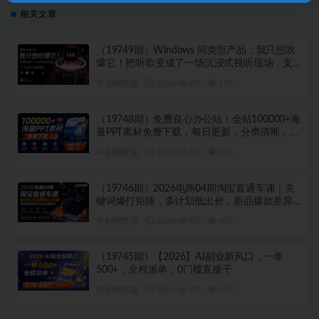
相关文章
（19749期）Windows 同类型产品，我只想吹
爆它！把听歌变成了一场沉浸式视听现场，支
持多平台歌单播放 Mineradio
中创网资源
2026-08-07
187
（19748期）免费良心办公站！全站100000+海
量PPT素材免费下载，每日更新，分类清晰，免
注册登录下载 爱PPT网
中创网资源
2026-08-07
661
（19746期）2026电商04期淘宝直通车课｜关
键词爆打矩阵，多计划低出价，新品爆款差异
化投放实操教学
中创网资源
2026-08-07
607
（19745期）【2026】AI副业新风口，一单
500+，全程派单，0门槛直接干
中创网资源
2026-08-07
647