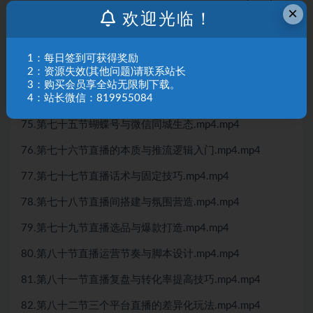
×
欢迎光临！
71.第七十一节高转化账号的内容特征与变现路径.mp4.mp4
72.第七十二节同城短视频选题与内容布局.mp4.mp4
1：每日签到可获得奖励
2：资源失效(其他问题)请联系站长
73.第七十三节某音同城推广技巧.mp4.mp4
3：购买会员享全站无限制下载。
4：站长微信：819955084
74.第七十四节蝴蝶号与微信同城生态.mp4.mp4
75.第七十五节蝴蝶号与微信同城生态.mp4.mp4
76.第七十六节直播的本质与推流逻辑入门.mp4.mp4
77.第七十七节直播话术与固定技巧.mp4.mp4
78.第七十八节直播间搭建与氛围营造.mp4.mp4
79.第七十九节直播选品与爆款打造.mp4.mp4
80.第八十节直播运营节奏与脚本设计.mp4.mp4
81.第八十一节直播复盘与转化率提高技巧.mp4.mp4
82.第八十二节三个平台直播的差异化玩法.mp4.mp4