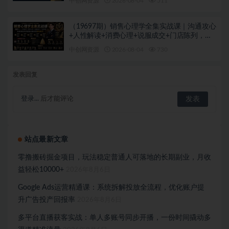
中创网资源
2026-08-04
511
（19697期）销售心理学全集实战课｜沟通攻心
+人性解读+消费心理+说服成交+门店陈列，拓
客裂变年终收现全套实体落地教学
中创网资源
2026-08-04
730
发表回复
登录...
后才能评论
站点最新文章
零撸搬砖掘金项目，玩法稳定普通人可落地的长期副业，月收
益轻松10000+
2026年8月6日
Google Ads运营精通课：系统拆解投放全流程，优化账户提
升广告投产回报率
2026年8月6日
多平台直播获客实战：单人多账号同步开播，一份时间撬动多