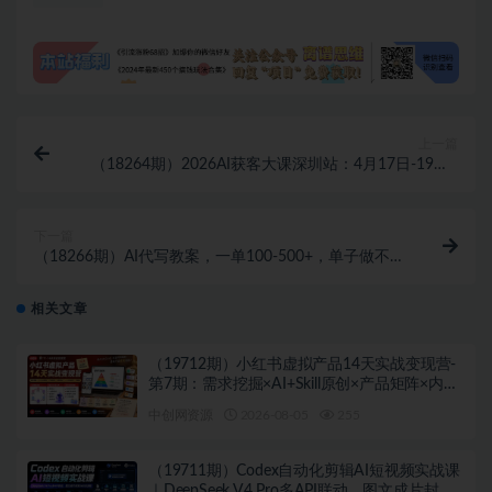
上一篇
（18264期）2026AI获客大课深圳站：4月17日-19日3
天2夜拆透小红书+IP+短视频，老板操盘手必来
下一篇
（18266期）AI代写教案，一单100-500+，单子做不
完，AI写作快速变现，小白可做 超简单！
相关文章
（19712期）小红书虚拟产品14天实战变现营-
第7期：需求挖掘×AI+Skill原创×产品矩阵×内容
笔记×一人公司进阶×全链路
中创网资源
2026-08-05
255
（19711期）Codex自动化剪辑AI短视频实战课
｜DeepSeek V4 Pro多API联动，图文成片封装