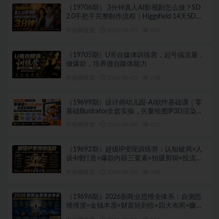
（19706期） 3分钟真人AI影视剧怎么做？SD
2.0手把手完整制作流程｜Higgsfield 14天SD
2.0/2.5无限生成
中创网资源
2026-08-05
845
（19705期）U哥自媒体训练营，起号搞流量，
做爆款，培养做自媒体能力
中创网资源
2026-08-05
218
（19699期）设计师幼儿园-AI软件基础课｜零
基础Illustrator全套实操，矢量绘图IP3D渲染配
套助教素材包
中创网资源
2026-08-04
921
（19692期）超级IP变现训练营：认知破局×人
设4维打造×爆款内容三要素×拍摄剪辑×投流放
大×全域变现×矩阵复制
中创网资源
2026-08-04
598
（19696期）2026新商业思维全体系：自测思
维维度×金钱本质×财富轮到你×四大布局×赚
100万1000万选人×股权坑×赛道