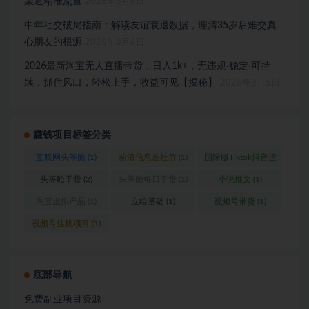
渠道精准流量
2026年8月6日
中年社交破局指南：解读友谊衰退数据，理清35岁后难交真
心朋友的根源
2026年8月6日
2026最新淘宝无人直播带货，日入1k+，无违规·稳定·可持
续，抓住风口，轻松上手，收益可见【揭秘】
2026年8月5日
赚钱项目标签分类
互联网头等舱
(1)
前沿信息差社群
(1)
国际版Tiktok抖音运
营
(1)
头等舱干货
(2)
头等舱每日干货
(1)
小说推文
(1)
淘宝虚拟产品
(1)
立绘基础
(1)
视频号带货
(1)
视频号挂机项目
(1)
底部导航
免费副业项目资源