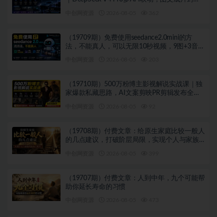
Skill全流程
中创网资源
2026-08-05
362
（19709期）免费使用seedance2.0mini的方
法，不能真人，可以无限10秒视频，9图+3音频
参考
中创网资源
2026-08-05
203
（19710期）500万粉博主影视解说实战课｜独
家爆款私藏思路，AI文案剪映PR剪辑发布全流
程教学
中创网资源
2026-08-05
92
（19708期）付费文章：给原生家庭比较一般人
的几点建议，打破阶层局限，实现个人与家族
代际向上跃升
中创网资源
2026-08-05
399
（19707期）付费文章：人到中年，九个可能帮
助你延长寿命的习惯
中创网资源
2026-08-05
473