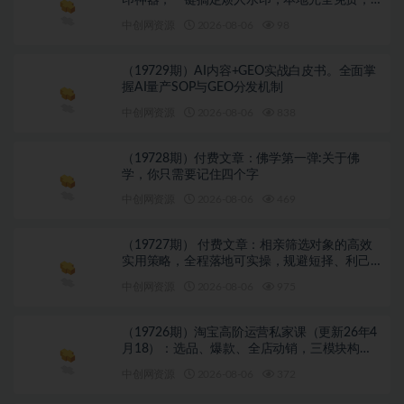
印神器，一键搞定烦人水印，本地完全免费，
浏览器拓展插件
中创网资源
2026-08-06
98
（19729期）AI内容+GEO实战白皮书。全面掌
握AI量产SOP与GEO分发机制
中创网资源
2026-08-06
838
（19728期）付费文章：佛学第一弹:关于佛
学，你只需要记住四个字
中创网资源
2026-08-06
469
（19727期） 付费文章：相亲筛选对象的高效
实用策略，全程落地可实操，规避短择、利己
型相亲对象
中创网资源
2026-08-06
975
（19726期）淘宝高阶运营私家课（更新26年4
月18）：选品、爆款、全店动销，三模块构建
盈利闭环，月入破5万
中创网资源
2026-08-06
372