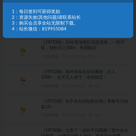
下一篇
1：每日签到可获得奖励
（18267期）三款游戏全自动打金，日入1000+，全职
2：资源失效(其他问题)请联系站长
副业皆可做！
3：购买会员享全站无限制下载。
相关文章
4：站长微信：819955084
（19733期）26年落地项目实践首推，一部手
机，轻松日入500+，长期稳定
中创网资源
2026-08-06
14
（19732期）海外游戏全自动搬砖，日入
1000+，全天无人值守，绿色稳定！
中创网资源
2026-08-06
910
（19731期）快手全自动短剧分销｜单账号日收
益15+
中创网资源
2026-08-06
324
（19730期）太香了！这款千问视频 / 图片去水