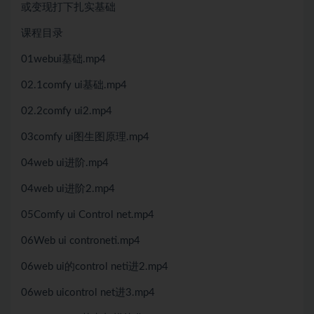
或变现打下扎实基础
课程目录
01webui基础.mp4
02.1comfy ui基础.mp4
02.2comfy ui2.mp4
03comfy ui图生图原理.mp4
04web ui进阶.mp4
04web ui进阶2.mp4
05Comfy ui Control net.mp4
06Web ui controneti.mp4
06web ui的control neti进2.mp4
06web uicontrol net进3.mp4