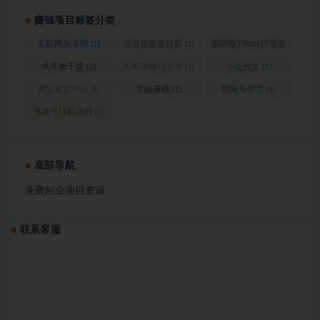
赚钱项目标签分类
互联网头等舱
(1)
前沿信息差社群
(1)
国际版Tiktok抖音运
营
(1)
头等舱干货
(2)
头等舱每日干货
(1)
小说推文
(1)
淘宝虚拟产品
(1)
立绘基础
(1)
视频号带货
(1)
视频号挂机项目
(1)
底部导航
免费副业项目资源
联系客服