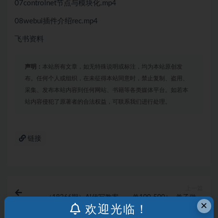
07controlnet节点与模块化.mp4
08webui插件介绍rec.mp4
飞书资料
声明：
本站所有文章，如无特殊说明或标注，均为本站原创发
布。任何个人或组织，在未征得本站同意时，禁止复制、盗用、
采集、发布本站内容到任何网站、书籍等各类媒体平台。如若本
站内容侵犯了原著者的合法权益，可联系我们进行处理。
链接
上一篇
（18266期）AI代写教案，一单100-500+，单子做不
×
完，AI写作快速变现，小白可做 超简单！
欢迎光临！