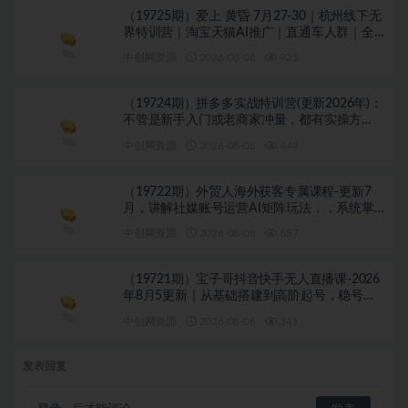
（19725期）爱上 黄昏 7月27-30｜杭州线下无
界特训营｜淘宝天猫AI推广｜直通车人群｜全
套PPT SOP思维导图资料包
中创网资源
2026-08-06
925
（19724期）拼多多实战特训营(更新2026年)：
不管是新手入门或老商家冲量，都有实操方
法，跟着学，少走弯路
中创网资源
2026-08-06
449
（19722期）外贸人海外获客专属课程-更新7
月，讲解社媒账号运营AI矩阵玩法，，系统掌
握海外客户开发全流程实战方法
中创网资源
2026-08-06
687
（19721期）宝子哥抖音快手无人直播课-2026
年8月5更新｜从基础搭建到高阶起号，稳号防
封技术，搭建自动化直播变现体系
中创网资源
2026-08-06
341
发表回复