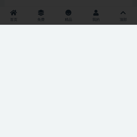
首页
免费
精品
我的
顶部
All rights reserved © 2024
免责与隐私声明
皖ICP备2024051095号-1