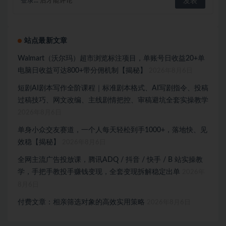
登录...
后才能评论
站点最新文章
Walmart（沃尔玛）超市浏览标注项目，单账号日收益20+单
电脑日收益可达800+带分佣机制【揭秘】
2026年8月6日
短剧AI剧本写作全阶课程｜标准剧本格式、AI写剧指令、投稿
过稿技巧、网文改编、主线剧情把控、审稿避坑全套实操教学
2026年8月6日
单身小众交友赛道，一个人每天轻松到手1000+，落地快、见
效稳【揭秘】
2026年8月6日
全网主流广告投放课，腾讯ADQ / 抖音 / 快手 / B 站实操教
学，手把手教投手赚钱变现，全套变现拆解稳定出单
2026年
8月6日
付费文章：相亲筛选对象的高效实用策略
2026年8月6日