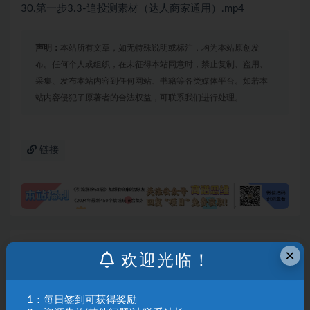
30.第一步3.3-追投测素材（达人商家通用）.mp4
声明：
本站所有文章，如无特殊说明或标注，均为本站原创发
布。任何个人或组织，在未征得本站同意时，禁止复制、盗用、
采集、发布本站内容到任何网站、书籍等各类媒体平台。如若本
站内容侵犯了原著者的合法权益，可联系我们进行处理。
链接
上一篇
×
欢迎光临！
（18274期）千川全域投放实操课-更新4月30：商品卡
+短视频+直播间全场景覆盖，手把手教你高投产投放
1：每日签到可获得奖励
下一篇