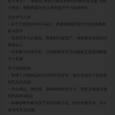
起不来等）。课程以“用更少预算更快找到确定性答案”为核
心理念，帮助商家与达人系统提升千川投放ROI。
适合学习人群
– 在千川投放中ROI不稳定、跑量困难或消耗卡住的电商商
家与投手
– 想系统学习从测品、测素材到提投产、增销量全流程的品
牌或达人
– 对放量与控本区别、计划掉量等常见问题缺乏底层理解的
中小卖家
学习后的收获
– 掌握千川推商品的全链路投放逻辑，独立完成从计划设置
到打品的实操
– 学会测品、测价格、测素材的标准方法，用更少预算快速
找到高ROI组合
– 能够诊断并解决投产高但消耗不起、转控本跑不动、ROI
波动等常见问题