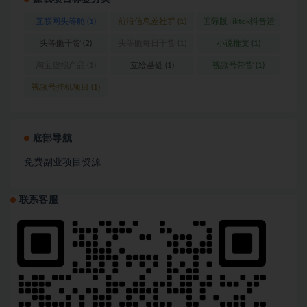
互联网头等舱
(1)
前沿信息差社群
(1)
国际版Tiktok抖音运
营
(1)
头等舱干货
(2)
头等舱每日干货
(1)
小说推文
(1)
淘宝虚拟产品
(1)
立绘基础
(1)
视频号带货
(1)
视频号挂机项目
(1)
底部导航
免费副业项目资源
联系客服