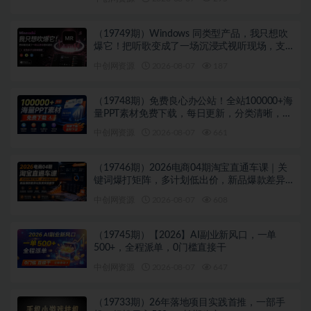
（19749期）Windows 同类型产品，我只想吹
爆它！把听歌变成了一场沉浸式视听现场，支
持多平台歌单播放 Mineradio
中创网资源
2026-08-07
187
（19748期）免费良心办公站！全站100000+海
量PPT素材免费下载，每日更新，分类清晰，免
注册登录下载 爱PPT网
中创网资源
2026-08-07
661
（19746期）2026电商04期淘宝直通车课｜关
键词爆打矩阵，多计划低出价，新品爆款差异
化投放实操教学
中创网资源
2026-08-07
608
（19745期）【2026】AI副业新风口，一单
500+，全程派单，0门槛直接干
中创网资源
2026-08-07
647
（19733期）26年落地项目实践首推，一部手