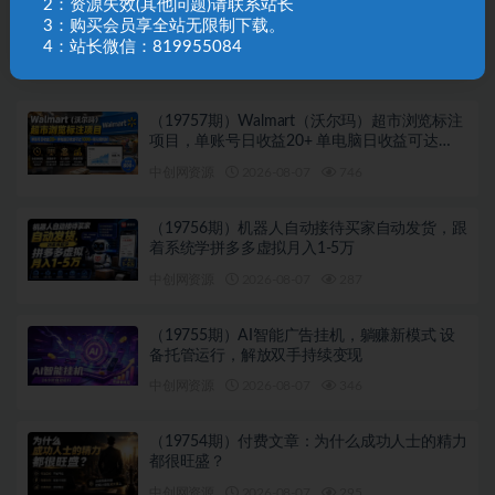
2：资源失效(其他问题)请联系站长
（18277期）TikTok影视解说实战-4月最新：小白也能
3：购买会员享全站无限制下载。
做悬疑类长片，AI翻译+洗稿技巧，避开版权坑
4：站长微信：819955084
相关文章
（19757期）Walmart（沃尔玛）超市浏览标注
项目，单账号日收益20+ 单电脑日收益可达
1000+带分佣机制
中创网资源
2026-08-07
746
（19756期）机器人自动接待买家自动发货，跟
着系统学拼多多虚拟月入1-5万
中创网资源
2026-08-07
287
（19755期）AI智能广告挂机，躺赚新模式 设
备托管运行，解放双手持续变现
中创网资源
2026-08-07
346
（19754期）付费文章：为什么成功人士的精力
都很旺盛？
中创网资源
2026-08-07
295