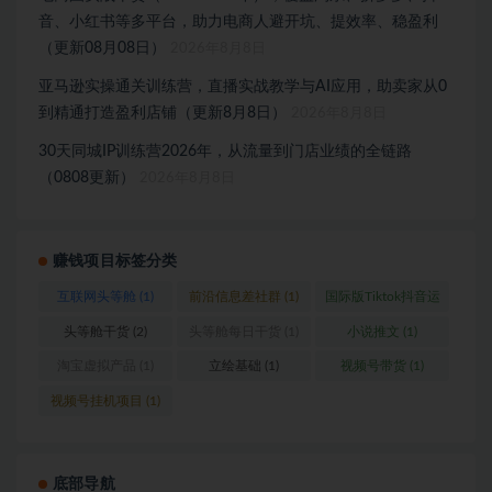
音、小红书等多平台，助力电商人避开坑、提效率、稳盈利
（更新08月08日）
2026年8月8日
亚马逊实操通关训练营，直播实战教学与AI应用，助卖家从0
到精通打造盈利店铺（更新8月8日）
2026年8月8日
30天同城IP训练营2026年，从流量到门店业绩的全链路
（0808更新）
2026年8月8日
赚钱项目标签分类
互联网头等舱
(1)
前沿信息差社群
(1)
国际版Tiktok抖音运
营
(1)
头等舱干货
(2)
头等舱每日干货
(1)
小说推文
(1)
淘宝虚拟产品
(1)
立绘基础
(1)
视频号带货
(1)
视频号挂机项目
(1)
底部导航