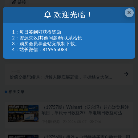
链接
×
欢迎光临！
1：每日签到可获得奖励
2：资源失效(其他问题)请联系站长
3：购买会员享全站无限制下载。
上一篇
4：站长微信：819955084
（18279期）做newsletter怕费时间？AI工具帮你30分
钟出内容，每周1小时，年入10万+【原创双语字幕】
下一篇
价值交换思维课：拆解人际底层逻辑，掌握结交大佬贵
人的核心心法
相关文章
（19757期）Walmart（沃尔玛）超市浏览标注
项目，单账号日收益20+ 单电脑日收益可达
1000+带分佣机制
中创网资源
2026-08-07
746
（19756期）机器人自动接待买家自动发货，跟