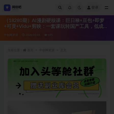
登录
全部
（18280期）AI漫剧硬核课：巨日禄+豆包+即梦
+可灵+Vidu+剪映：一套课玩转国产工具，低成本
产出爆款漫剧
中创网资源
2026-05-01
695
当前位置：
首页
中创网资源
正文