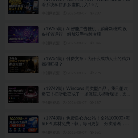
着系统学拼多多虚拟月入1-5万
中创网资源
2026-08-07
287
（19755期）AI智能广告挂机，躺赚新模式 设
备托管运行，解放双手持续变现
中创网资源
2026-08-07
346
（19754期）付费文章：为什么成功人士的精力
都很旺盛？
中创网资源
2026-08-07
295
（19749期）Windows 同类型产品，我只想吹
爆它！把听歌变成了一场沉浸式视听现场，支
持多平台歌单播放 Mineradio
中创网资源
2026-08-07
187
（19748期）免费良心办公站！全站100000+海
量PPT素材免费下载，每日更新，分类清晰，免
注册登录下载 爱PPT网
中创网资源
2026-08-07
661