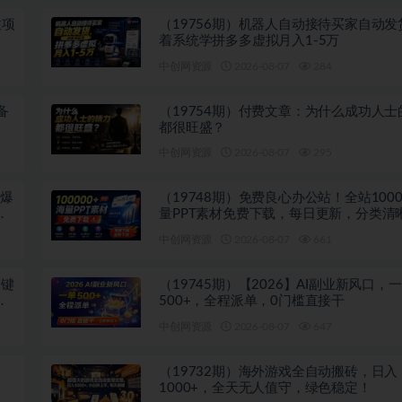
注项
（19756期）机器人自动接待买家自动发
着系统学拼多多虚拟月入1-5万
中创网资源
2026-08-07
284
备
（19754期）付费文章：为什么成功人士
都很旺盛？
中创网资源
2026-08-07
295
吹爆
（19748期）免费良心办公站！全站1000
多
量PPT素材免费下载，每日更新，分类清
注册登录下载 爱PPT网
中创网资源
2026-08-07
661
关键
（19745期）【2026】AI副业新风口，
投
500+，全程派单，0门槛直接干
中创网资源
2026-08-07
647
（19732期）海外游戏全自动搬砖，日入
1000+，全天无人值守，绿色稳定！