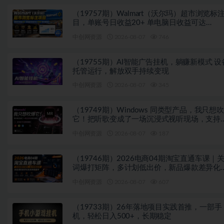
（19757期）Walmart（沃尔玛）超市浏览标
目，单账号日收益20+ 单电脑日收益可达
1000+带分佣机制
中创网资源
2026-08-07
746
（19755期）AI智能广告挂机，躺赚新模式 设
托管运行，解放双手持续变现
中创网资源
2026-08-07
345
（19749期）Windows 同类型产品，我只想
它！把听歌变成了一场沉浸式视听现场，支持
平台歌单播放 Mineradio
中创网资源
2026-08-07
187
（19746期）2026电商04期淘宝直通车课｜
词爆打矩阵，多计划低出价，新品爆款差异化
放实操教学
中创网资源
2026-08-07
607
（19733期）26年落地项目实践首推，一部手
机，轻松日入500+，长期稳定