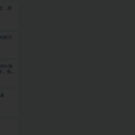
货，跟
的精力
00+海
晰，免
一单