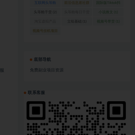
互联网头等舱
前沿信息差社群
国际版Tiktok抖
(1)
(1)
音运营
(1)
头等舱干货
(2)
头等舱每日干货
小说推文
(1)
(1)
淘宝虚拟产品
立绘基础
(1)
视频号带货
(1)
(1)
视频号挂机项目
(1)
底部导航
免费副业项目资源
服
联系客服