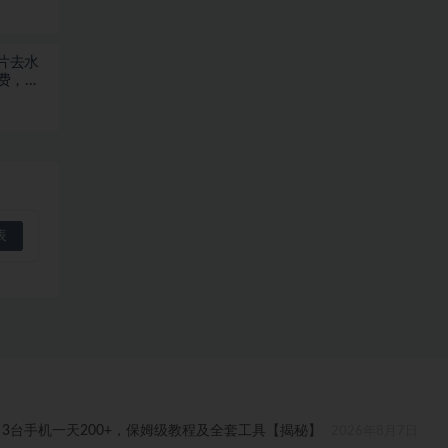
图片去水
费，浏
3台手机一天200+，保姆级教程及全套工具【揭秘】
2026年8月7日