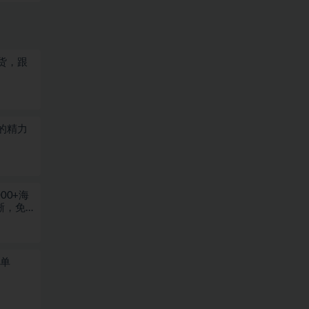
货，跟
的精力
00+海
晰，免
一单