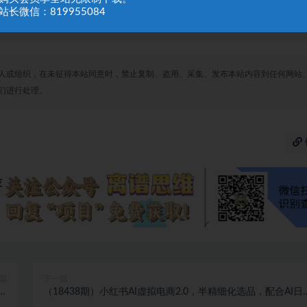
程
站长微信：819955084
人或组织，在未征得本站同意时，禁止复制、盗用、采集、发布本站内容到任何网站
们进行处理。
篇
下一篇
精
（18438期）小红书AI虚拟电商2.0，半精细化选品，配合AI日
片
五张