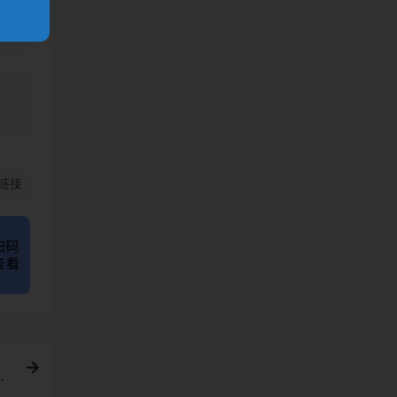
、
链接
入