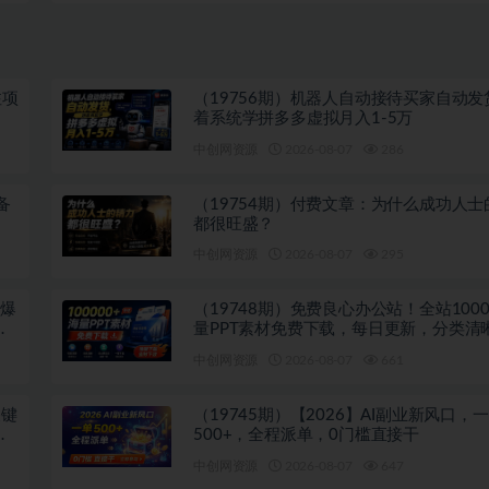
注项
（19756期）机器人自动接待买家自动发
着系统学拼多多虚拟月入1-5万
中创网资源
2026-08-07
286
备
（19754期）付费文章：为什么成功人士
都很旺盛？
中创网资源
2026-08-07
295
吹爆
（19748期）免费良心办公站！全站1000
多
量PPT素材免费下载，每日更新，分类清
注册登录下载 爱PPT网
中创网资源
2026-08-07
661
关键
（19745期）【2026】AI副业新风口，
投
500+，全程派单，0门槛直接干
中创网资源
2026-08-07
647