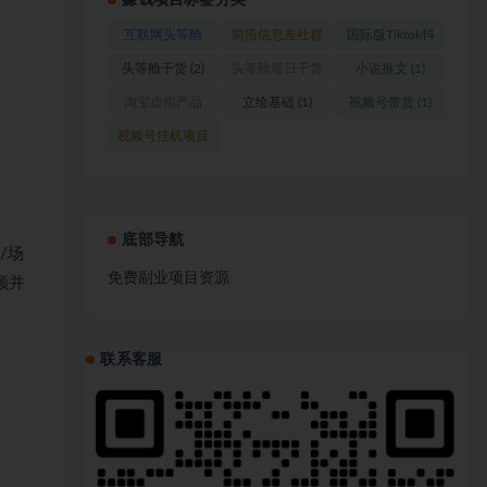
赚钱项目标签分类
互联网头等舱
前沿信息差社群
国际版Tiktok抖
(1)
(1)
音运营
(1)
头等舱干货
(2)
头等舱每日干货
小说推文
(1)
(1)
淘宝虚拟产品
立绘基础
(1)
视频号带货
(1)
(1)
视频号挂机项目
(1)
底部导航
/场
免费副业项目资源
频并
联系客服