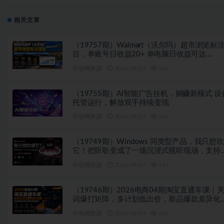
相关文章
（19757期）Walmart（沃尔玛）超市浏览标
目，单账号日收益20+ 单电脑日收益可达
1000+带分佣机制
中创网资源
2026-08-07
746
（19755期）AI智能广告挂机，躺赚新模式 设
托管运行，解放双手持续变现
中创网资源
2026-08-07
346
（19749期）Windows 同类型产品，我只想
它！把听歌变成了一场沉浸式视听现场，支持
平台歌单播放 Mineradio
中创网资源
2026-08-07
187
（19746期）2026电商04期淘宝直通车课｜
词爆打矩阵，多计划低出价，新品爆款差异化
放实操教学
中创网资源
2026-08-07
607