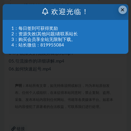
│ 10.AI视频制作-剪映后期合成剪辑.mp4
×
欢迎光临！
│
└─05.小说推文
1：每日签到可获得奖励
01.小说推文操作流程.mp4
2：资源失效(其他问题)请联系站长
02.小说推文变现逻辑.mp4
3：购买会员享全站无限制下载。
4：站长微信：819955084
03.小说推文平台佣金占比.mp4
04.小说推文的视频剪辑形式.mp4
05.引流操作的详细讲解.mp4
06.如何快速起号.mp4
声明：
本站所有文章，如无特殊说明或标注，均为本站原创发
布。任何个人或组织，在未征得本站同意时，禁止复制、盗用、
采集、发布本站内容到任何网站、书籍等各类媒体平台。如若本
站内容侵犯了原著者的合法权益，可联系我们进行处理。
链接