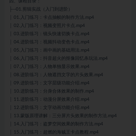
四、课程目录：
├─01.剪辑实战（入门到进阶）
│ 01.入门练习：卡点抽帧的制作方法.mp4
│ 02.入门练习：视频变照片卡点.mp4
│ 03.进阶练习：镜头快速切换卡点.mp4
│ 04.进阶练习：视频抖动变色卡点.mp4
│ 05.入门练习：画中画的基础用法.mp4
│ 06.入门练习：抖音超火的抠像回忆杀玩法.mp4
│ 07.入门练习：人物单独显示效果.mp4
│ 08.进阶练习：人物遮挡文字的片头效果.mp4
│ 09.进阶练习：文字层级功能介绍.mp4
│ 10.进阶练习：分身合体效果的制作.mp4
│ 11.进阶练习：动漫分屏效果介绍.mp4
│ 12.进阶练习：文字动画功能介绍.mp4
│ 13.蒙版原理讲解：三分屏片头效果的制作方法.mp4
│ 14.入门练习：盗梦空间效果的制作方法.mp4
│ 15.入门练习：超燃的海贼王卡点教程.mp4