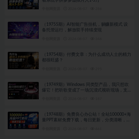
着系统学拼多多虚拟月入1-5万
中创网资源
2026-08-07
286
（19755期）AI智能广告挂机，躺赚新模式 设
备托管运行，解放双手持续变现
中创网资源
2026-08-07
346
（19754期）付费文章：为什么成功人士的精力
都很旺盛？
中创网资源
2026-08-07
295
（19749期）Windows 同类型产品，我只想吹
爆它！把听歌变成了一场沉浸式视听现场，支
持多平台歌单播放 Mineradio
中创网资源
2026-08-07
187
（19748期）免费良心办公站！全站100000+海
量PPT素材免费下载，每日更新，分类清晰，免
注册登录下载 爱PPT网
中创网资源
2026-08-07
661