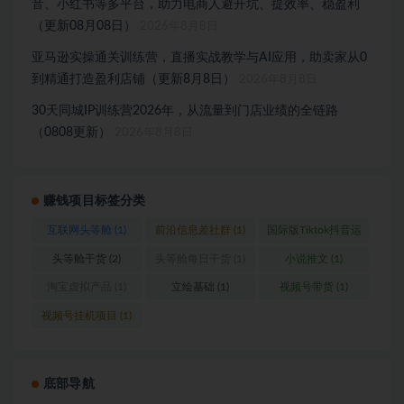
音、小红书等多平台，助力电商人避开坑、提效率、稳盈利
（更新08月08日）
2026年8月8日
亚马逊实操通关训练营，直播实战教学与AI应用，助卖家从0
到精通打造盈利店铺（更新8月8日）
2026年8月8日
30天同城IP训练营2026年，从流量到门店业绩的全链路
（0808更新）
2026年8月8日
赚钱项目标签分类
互联网头等舱
(1)
前沿信息差社群
(1)
国际版Tiktok抖音运
营
(1)
头等舱干货
(2)
头等舱每日干货
(1)
小说推文
(1)
淘宝虚拟产品
(1)
立绘基础
(1)
视频号带货
(1)
视频号挂机项目
(1)
底部导航