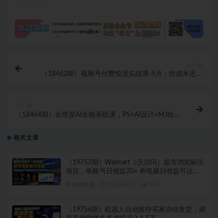
上一篇
（18462期）视频号付费投流实战课-5月：控成本还是
放量？投成交还是ROI？核心决策逻辑全拆解
下一篇
（18464期）全维度AI全能系统课，PS+AI设计+MJ绘
画+SD工作流+AI视频智能体全覆盖可落地
相关文章
（19757期）Walmart（沃尔玛）超市浏览标注
项目，单账号日收益20+ 单电脑日收益可达
1000+带分佣机制
中创网资源
2026-08-07
746
（19756期）机器人自动接待买家自动发货，跟