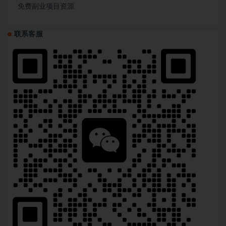
免费副业项目资源
联系客服