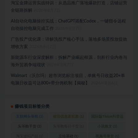
淘宝金牌运营实战特训：从选品推广落地爆款打造，店铺运营
全链路拆解
2026年8月7日
AI自动化电脑操控实战：ChatGPT搭配Codex，一键指令远程
自动操控电脑完成工作
2026年8月7日
广告投产优化课：详解洗投产核心手法，落地多场景投放提效
增收方案
2026年8月7日
新能源车行业深度解析：拆解产业崛起根源，剖析行业内卷与
海外贸易争端现状
2026年8月7日
Walmart（沃尔玛）超市浏览标注项目，单账号日收益20+单
电脑日收益可达800+带分佣机制【揭秘】
2026年8月6日
赚钱项目标签分类
互联网头等舱
(1)
前沿信息差社群
(1)
国际版Tiktok抖音运
营
(1)
头等舱干货
(2)
头等舱每日干货
(1)
小说推文
(1)
淘宝虚拟产品
(1)
立绘基础
(1)
视频号带货
(1)