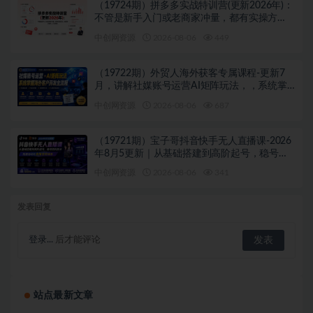
（19724期）拼多多实战特训营(更新2026年)：
不管是新手入门或老商家冲量，都有实操方
法，跟着学，少走弯路
中创网资源
2026-08-06
449
（19722期）外贸人海外获客专属课程-更新7
月，讲解社媒账号运营AI矩阵玩法，，系统掌
握海外客户开发全流程实战方法
中创网资源
2026-08-06
687
（19721期）宝子哥抖音快手无人直播课-2026
年8月5更新｜从基础搭建到高阶起号，稳号防
封技术，搭建自动化直播变现体系
中创网资源
2026-08-06
341
发表回复
登录...
后才能评论
站点最新文章