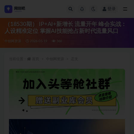
登录
全部
（18530期） IP+AI+新增长 流量开年 峰会实战：
人设精准定位 掌握AI技能抢占新时代流量风口
中创网资源
2026-05-19
366
当前位置：
首页
中创网资源
正文