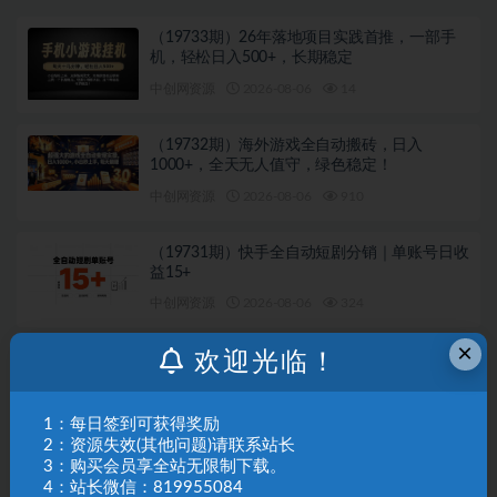
（19733期）26年落地项目实践首推，一部手
机，轻松日入500+，长期稳定
中创网资源
2026-08-06
14
（19732期）海外游戏全自动搬砖，日入
1000+，全天无人值守，绿色稳定！
中创网资源
2026-08-06
910
（19731期）快手全自动短剧分销｜单账号日收
益15+
中创网资源
2026-08-06
324
×
欢迎光临！
（19730期）太香了！这款千问视频 / 图片去水
印神器，一键搞定烦人水印，本地完全免费，
浏览器拓展插件
中创网资源
2026-08-06
98
1：每日签到可获得奖励
2：资源失效(其他问题)请联系站长
3：购买会员享全站无限制下载。
（19729期）AI内容+GEO实战白皮书。全面掌
握AI量产SOP与GEO分发机制
4：站长微信：819955084