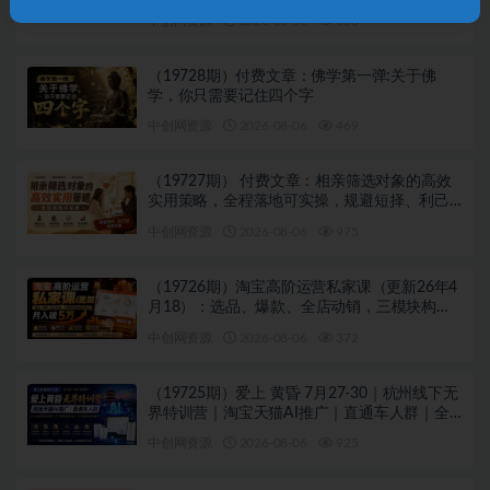
中创网资源
2026-08-06
838
（19728期）付费文章：佛学第一弹:关于佛
学，你只需要记住四个字
中创网资源
2026-08-06
469
（19727期） 付费文章：相亲筛选对象的高效
实用策略，全程落地可实操，规避短择、利己
型相亲对象
中创网资源
2026-08-06
975
（19726期）淘宝高阶运营私家课（更新26年4
月18）：选品、爆款、全店动销，三模块构建
盈利闭环，月入破5万
中创网资源
2026-08-06
372
（19725期）爱上 黄昏 7月27-30｜杭州线下无
界特训营｜淘宝天猫AI推广｜直通车人群｜全
套PPT SOP思维导图资料包
中创网资源
2026-08-06
925