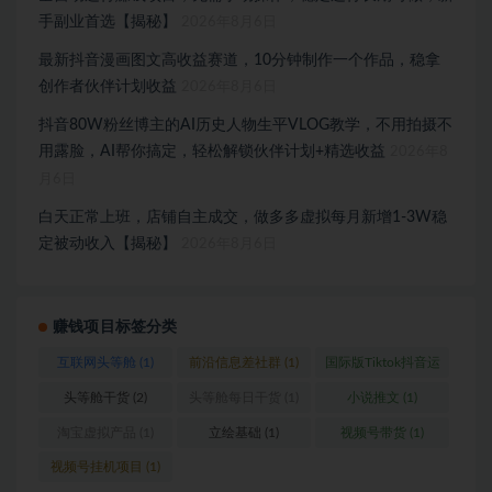
手副业首选【揭秘】
2026年8月6日
最新抖音漫画图文高收益赛道，10分钟制作一个作品，稳拿
创作者伙伴计划收益
2026年8月6日
抖音80W粉丝博主的AI历史人物生平VLOG教学，不用拍摄不
用露脸，AI帮你搞定，轻松解锁伙伴计划+精选收益
2026年8
月6日
白天正常上班，店铺自主成交，做多多虚拟每月新增1-3W稳
定被动收入【揭秘】
2026年8月6日
赚钱项目标签分类
互联网头等舱
(1)
前沿信息差社群
(1)
国际版Tiktok抖音运
营
(1)
头等舱干货
(2)
头等舱每日干货
(1)
小说推文
(1)
淘宝虚拟产品
(1)
立绘基础
(1)
视频号带货
(1)
视频号挂机项目
(1)