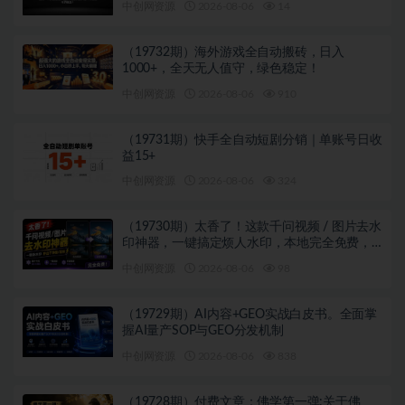
中创网资源
2026-08-06
14
（19732期）海外游戏全自动搬砖，日入
1000+，全天无人值守，绿色稳定！
中创网资源
2026-08-06
910
（19731期）快手全自动短剧分销｜单账号日收
益15+
中创网资源
2026-08-06
324
（19730期）太香了！这款千问视频 / 图片去水
印神器，一键搞定烦人水印，本地完全免费，
浏览器拓展插件
中创网资源
2026-08-06
98
（19729期）AI内容+GEO实战白皮书。全面掌
握AI量产SOP与GEO分发机制
中创网资源
2026-08-06
838
（19728期）付费文章：佛学第一弹:关于佛