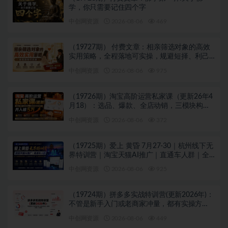
学，你只需要记住四个字
中创网资源
2026-08-06
469
（19727期） 付费文章：相亲筛选对象的高效
实用策略，全程落地可实操，规避短择、利己
型相亲对象
中创网资源
2026-08-06
975
（19726期）淘宝高阶运营私家课（更新26年4
月18）：选品、爆款、全店动销，三模块构建
盈利闭环，月入破5万
中创网资源
2026-08-06
372
（19725期）爱上 黄昏 7月27-30｜杭州线下无
界特训营｜淘宝天猫AI推广｜直通车人群｜全
套PPT SOP思维导图资料包
中创网资源
2026-08-06
925
（19724期）拼多多实战特训营(更新2026年)：
不管是新手入门或老商家冲量，都有实操方
法，跟着学，少走弯路
中创网资源
2026-08-06
449