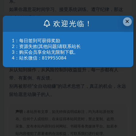
系。
如果你愿意花时间学习、接受系统训练、遵守纪律，那这
套方法就适合你。
×
欢迎光临！
如果你只想挂机睡觉等钱进账，那劝你别浪费时间。
真正的量化交易，是聪明人的懒办法——前期下功夫，后期
1：每日签到可获得奖励
才轻松。
2：资源失效(其他问题)请联系站长
3：购买会员享全站无限制下载。
现在加入，你拿到的不只是课程，而是一个经过实战检验
4：站长微信：819955084
的作战地图。
从认知到操作，从风险控制到收益提升，每一步都有人
带、有案例、有反馈。
别再被那些“全自动稳赚”的话术忽悠了，真正的机会，永远
留给愿意动脑子的人。
声明：
本站所有文章，如无特殊说明或标注，均为本站原创发
布。任何个人或组织，在未征得本站同意时，禁止复制、盗用、
采集、发布本站内容到任何网站、书籍等各类媒体平台。如若本
站内容侵犯了原著者的合法权益，可联系我们进行处理。