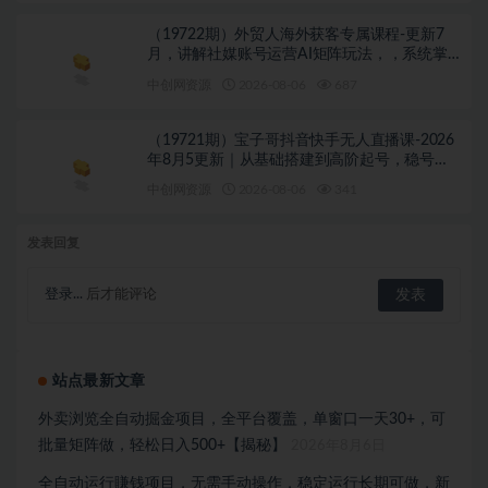
（19722期）外贸人海外获客专属课程-更新7
月，讲解社媒账号运营AI矩阵玩法，，系统掌
握海外客户开发全流程实战方法
中创网资源
2026-08-06
687
（19721期）宝子哥抖音快手无人直播课-2026
年8月5更新｜从基础搭建到高阶起号，稳号防
封技术，搭建自动化直播变现体系
中创网资源
2026-08-06
341
发表回复
登录...
后才能评论
站点最新文章
外卖浏览全自动掘金项目，全平台覆盖，单窗口一天30+，可
批量矩阵做，轻松日入500+【揭秘】
2026年8月6日
全自动运行賺钱项目，无需手动操作，稳定运行长期可做，新