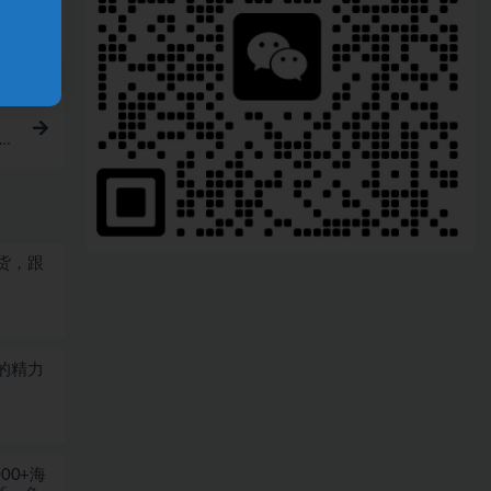
型，
货，跟
的精力
00+海