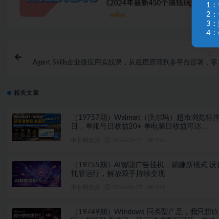
1
2
3
4：
上一
Agent Skills企业级应用实战课，从底层原理到多平台部署，
础精通AI智能体技能开
相关文章
（19757期）Walmart（沃尔玛）超市浏览标
目，单账号日收益20+ 单电脑日收益可达
1000+带分佣机制
中创网资源
2026-08-07
746
（19755期）AI智能广告挂机，躺赚新模式 设
托管运行，解放双手持续变现
中创网资源
2026-08-07
345
（19749期）Windows 同类型产品，我只想