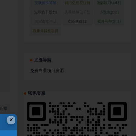
互联网头等舱
前沿信息差社群
国际版Tiktok抖
(1)
(1)
音运营
(1)
头等舱干货
(2)
头等舱每日干货
小说推文
(1)
(1)
淘宝虚拟产品
立绘基础
(1)
视频号带货
(1)
(1)
视频号挂机项目
(1)
底部导航
免费副业项目资源
、
联系客服
链接
×