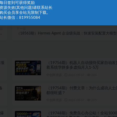
：每日签到可获得奖励
：资源失效(其他问题)请联系站长
：购买会员享全站无限制下载。
站长微信：819955084
篇
下一篇
零基
（18563期）Hermes Agent 企业级实战：快速安装配置大模
发
接入微信飞书企微钉钉全平台打通
注项
（19756期）机器人自动接待买家自动发
着系统学拼多多虚拟月入1-5万
中创网资源
2026-08-07
284
备
（19754期）付费文章：为什么成功人士
都很旺盛？
中创网资源
2026-08-07
295
吹爆
（19748期）免费良心办公站！全站1000