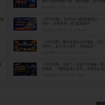
多
量PPT素材免费下载，每日更新，分类清
注册登录下载 爱PPT网
中创网资源
2026-08-07
661
关键
（19745期）【2026】AI副业新风口，
投
500+，全程派单，0门槛直接干
中创网资源
2026-08-07
647
（19732期）海外游戏全自动搬砖，日入
1000+，全天无人值守，绿色稳定！
中创网资源
2026-08-06
910
收
（19730期）太香了！这款千问视频 / 
印神器，一键搞定烦人水印，本地完全免
览器拓展插件
中创网资源
2026-08-06
98