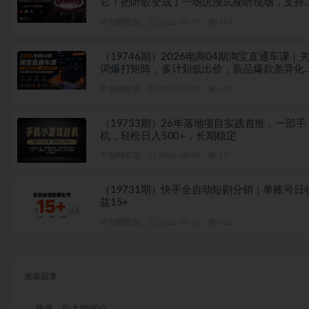
它！把听歌变成了一场沉浸式视听现场，支持
平台歌单播放 Mineradio
中创网资源
2026-08-07
187
（19746期）2026电商04期淘宝直通车课｜
词爆打矩阵，多计划低出价，新品爆款差异化
放实操教学
中创网资源
2026-08-07
607
（19733期）26年落地项目实践首推，一部手
机，轻松日入500+，长期稳定
中创网资源
2026-08-06
17
（19731期）快手全自动短剧分销｜单账号日
益15+
中创网资源
2026-08-06
326
发表回复