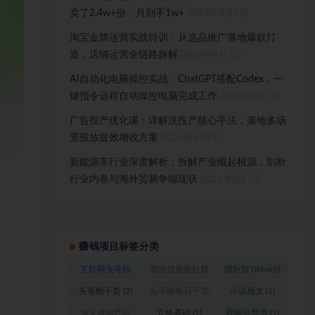
卖了2.4w+份，月到手1w+
2026年8月7日
淘宝金牌运营实战特训：从选品推广落地爆款打
造，店铺运营全链路拆解
2026年8月7日
AI自动化电脑操控实战：ChatGPT搭配Codex，一
键指令远程自动操控电脑完成工作
2026年8月7日
广告投产优化课：详解洗投产核心手法，落地多场
景投放提效增收方案
2026年8月7日
新能源车行业深度解析：拆解产业崛起根源，剖析
行业内卷与海外贸易争端现状
2026年8月7日
赚钱项目标签分类
互联网头等舱
前沿信息差社群
国际版Tiktok抖
(1)
(1)
音运营
(1)
头等舱干货
(2)
头等舱每日干货
小说推文
(1)
(1)
淘宝虚拟产品
立绘基础
(1)
视频号带货
(1)