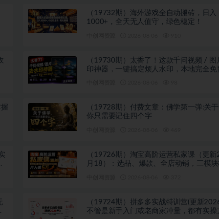
（19732期）海外游戏全自动搬砖，日入
1000+，全天无人值守，绿色稳定！
中创网资源
2026-08-06
910
收
（19730期）太香了！这款千问视频 / 
印神器，一键搞定烦人水印，本地完全免
览器拓展插件
中创网资源
2026-08-06
98
掌握
（19728期）付费文章：佛学第一弹:关
你只需要记住四个字
中创网资源
2026-08-06
469
实
（19726期）淘宝高阶运营私家课（更新2
相
月18）：选品、爆款、全店动销，三模
利闭环，月入破5万
中创网资源
2026-08-06
372
无
（19724期）拼多多实战特训营(更新202
套
不管是新手入门或老商家冲量，都有实操