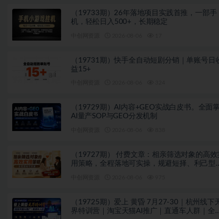
（19733期）26年落地项目实践首推，一部手
机，轻松日入500+，长期稳定
中创网资源
2026-08-06
17
（19731期）快手全自动短剧分销｜单账号日
益15+
中创网资源
2026-08-06
324
（19729期）AI内容+GEO实战白皮书。全面
AI量产SOP与GEO分发机制
中创网资源
2026-08-06
838
（19727期） 付费文章：相亲筛选对象的高效
用策略，全程落地可实操，规避短择、利己型
亲对象
中创网资源
2026-08-06
975
（19725期）爱上 黄昏 7月27-30｜杭州线下
界特训营｜淘宝天猫AI推广｜直通车人群｜全