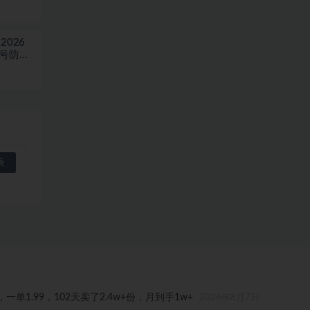
026
稳号防封
1.99，102天卖了2.4w+份，月到手1w+
2026年8月7日