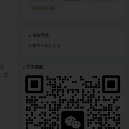
(1)
视频号挂机项目
(1)
底部导航
免费副业项目资源
方
联系客服
、拉