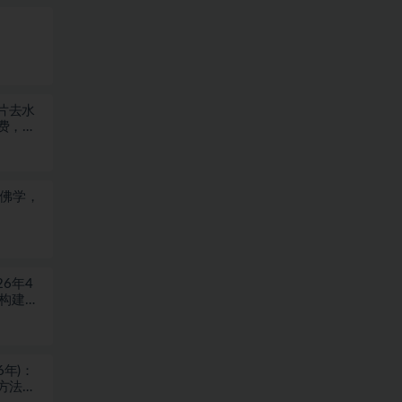
图片去水
费，浏
于佛学，
6年4
块构建盈
6年)：
方法，