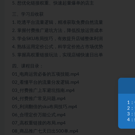
5. 想优化链接权重、快速起量爆单的店主
三、学习后收获
1. 吃透平台流量逻辑，精准获取免费自然流量
2. 掌握付费推广避坑方法，降低投放运营成本
3. 学会SKU布局技巧，有效提升店铺整体利润
4. 熟练运用定价公式，科学定价抢占市场优势
5. 掌握高权重链接玩法，实现店铺快速日出单
四、课程目录：
01_电商运营必备的五项技能.mp4
02_看懂平台的流量分发逻辑.mp4
03_付费推广上车避坑指南.mp4
04_付费推广常见问题.mp4
1
05_利润翻倍的sku布局技巧.mp4
2
3
06_合理定价万能公式.mp4
4：
07_高权重链接的布局.mp4
08_商品推广七天日出500单.mp4