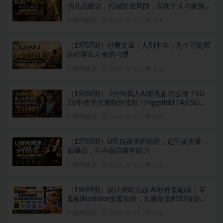
的几点建议，打破阶层局限，实现个人与家族
代际向上跃升
中创网资源
2026-08-05
399
（19707期）付费文章：人到中年，九个可能帮
助你延长寿命的习惯
中创网资源
2026-08-05
473
（19706期） 3分钟真人AI影视剧怎么做？SD
2.0手把手完整制作流程｜Higgsfield 14天SD
2.0/2.5无限生成
中创网资源
2026-08-05
845
（19705期）U哥自媒体训练营，起号搞流量，
做爆款，培养做自媒体能力
中创网资源
2026-08-05
218
（19699期）设计师幼儿园-AI软件基础课｜零
基础Illustrator全套实操，矢量绘图IP3D渲染配
套助教素材包
中创网资源
2026-08-04
921