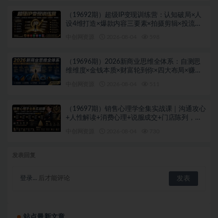
（19692期）超级IP变现训练营：认知破局×人
设4维打造×爆款内容三要素×拍摄剪辑×投流放
大×全域变现×矩阵复制
中创网资源
2026-08-04
598
（19696期）2026新商业思维全体系：自测思
维维度×金钱本质×财富轮到你×四大布局×赚
100万1000万选人×股权坑×赛道
中创网资源
2026-08-04
511
（19697期）销售心理学全集实战课｜沟通攻心
+人性解读+消费心理+说服成交+门店陈列，拓
客裂变年终收现全套实体落地教学
中创网资源
2026-08-04
730
发表回复
登录...
后才能评论
站点最新文章