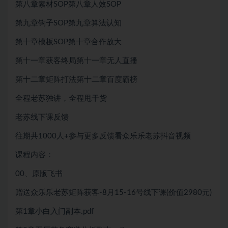
第八章素材SOP第八章人效SOP
第九章钩子SOP第九章算法认知
第十章模板SOP第十章合作放大
第十一章获客终局第十一章无人直播
第十二章矩阵打法第十二章百度霸榜
全程老苏独讲，全程甩干货
老苏线下课反馈
往期共1000人+参与更多反馈看众乐乐老苏抖音视频
课程内容：
00、原版飞书
赠送众乐乐老苏矩阵获客-8月15-16号线下课(价值2980元)
第1章小白入门副本.pdf