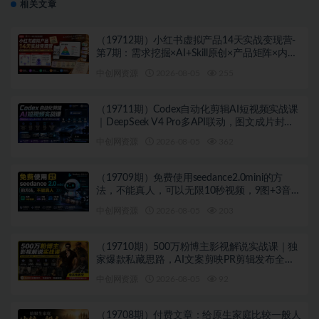
相关文章
（19712期）小红书虚拟产品14天实战变现营-
第7期：需求挖掘×AI+Skill原创×产品矩阵×内容
笔记×一人公司进阶×全链路
中创网资源
2026-08-05
255
（19711期）Codex自动化剪辑AI短视频实战课
｜DeepSeek V4 Pro多API联动，图文成片封装
Skill全流程
中创网资源
2026-08-05
362
（19709期）免费使用seedance2.0mini的方
法，不能真人，可以无限10秒视频，9图+3音频
参考
中创网资源
2026-08-05
203
（19710期）500万粉博主影视解说实战课｜独
家爆款私藏思路，AI文案剪映PR剪辑发布全流
程教学
中创网资源
2026-08-05
92
（19708期）付费文章：给原生家庭比较一般人