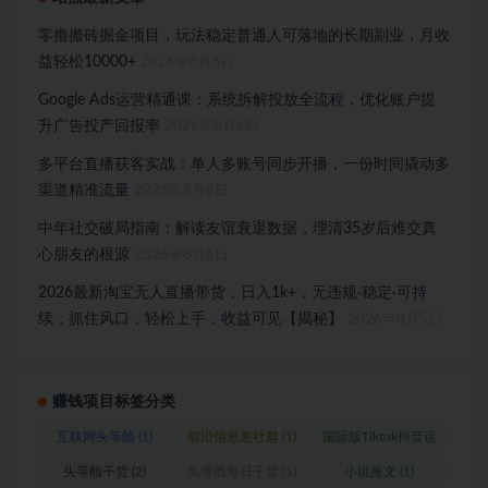
零撸搬砖掘金项目，玩法稳定普通人可落地的长期副业，月收
益轻松10000+
2026年8月6日
Google Ads运营精通课：系统拆解投放全流程，优化账户提
升广告投产回报率
2026年8月6日
多平台直播获客实战：单人多账号同步开播，一份时间撬动多
渠道精准流量
2026年8月6日
中年社交破局指南：解读友谊衰退数据，理清35岁后难交真
心朋友的根源
2026年8月6日
2026最新淘宝无人直播带货，日入1k+，无违规·稳定·可持
续，抓住风口，轻松上手，收益可见【揭秘】
2026年8月5日
赚钱项目标签分类
互联网头等舱
(1)
前沿信息差社群
(1)
国际版Tiktok抖音运
营
(1)
头等舱干货
(2)
头等舱每日干货
(1)
小说推文
(1)